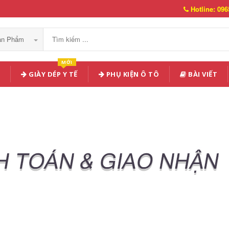
Hotline: 096
Sản Phẩm
MỚI
GIÀY DÉP Y TẾ
PHỤ KIỆN Ô TÔ
BÀI VIẾT