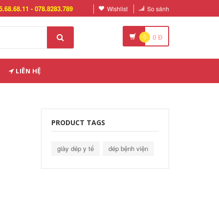
5.68.68.11 - 078.8283.789
Wishlist
So sánh
0
0
Đ
LIÊN HỆ
PRODUCT TAGS
giày dép y tế
dép bệnh viện