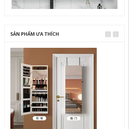
SẢN PHẨM ƯA THÍCH
tủ
Gư
De
Tủ
gư
3,