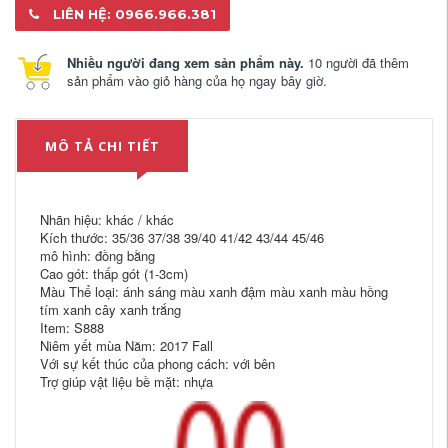
LIÊN HỆ: 0966.966.381
Nhiều người đang xem sản phẩm này.
10 người đã thêm
sản phẩm vào giỏ hàng của họ ngay bây giờ.
MÔ TẢ CHI TIẾT
Nhãn hiệu: khác / khác
Kích thước: 35/36 37/38 39/40 41/42 43/44 45/46
mô hình: đồng bằng
Cao gót: thấp gót (1-3cm)
Màu Thể loại: ánh sáng màu xanh đậm màu xanh màu hồng
tím xanh cây xanh trắng
Item: S888
Niêm yết mùa Năm: 2017 Fall
Với sự kết thúc của phong cách: với bên
Trợ giúp vật liệu bề mặt: nhựa