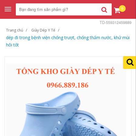
0
Toggle
navigation
TD-559312459889
Trang chủ
Giày Dép Y Tế
dép đi trong bệnh viện chống trượt, chống thấm nước, khử mùi
hôi tốt