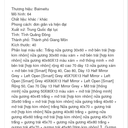
Thương hiệu: Baimeitu
Mô hình: 64
Chất liệu: khác / khác
Phong cách: đơn giản và hiện đại
Xuất xứ: Trung Quốc đại lục
Tỉnh: Tỉnh Quảng Đông
Thành phố: Thành phố Giang Môn
Kích thước: 40
Phân loại màu sắc: Trắng nửa gương 30x60 + mở bên trái [hợp
kim nhôm] nửa gương 30x60 màu xám + mở bên trái [hợp kim
nhôm] nửa gương 40x60X13 màu xám + mở thông minh + mở
bên trái [hợp kim nhôm] rộng 40 cao 70 dày 13 nửa gương xám
+ mở bên trái [Smart] Rộng 40, Cao 80, Dày 13 Half Mirror
Grey + Left Open [Smart] Grey 45X70X13 Half Mirror + Left
Open [Smart] Grey 45X80X13 Half Mirror + Left Open [Smart]
Rộng 50, Cao 70 Dày 13 Half Mirror Grey + Mở trái [thông
minh] nửa gương 50X80X13 màu xám + mở trái [thông minh]
nửa gương 40x45 trắng + mở trái [hợp kim nhôm] nửa gương
35x60 trắng + mở trái [hợp kim nhôm] nửa gương trắng 40x60 +
mở trái [hợp kim nhôm] trắng Nửa gương 40x70 + gương trái
mở [hợp kim nhôm] Nửa gương 40x80 trắng + gương nửa
gương 45x60 trắng mở trái [hợp kim nhôm] nửa gương 45x70
trắng + gương trái 45x70 + gương nửa gương 45x80 trắng +
gương trái 45x70 + gương trái 45x80 [Hợp kim nhôm] 】 Gương