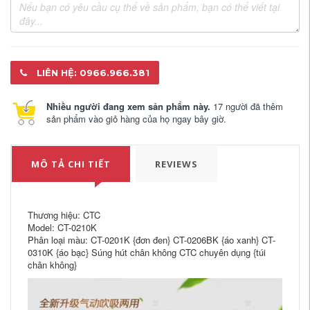
LIÊN HỆ: 0966.966.381
Nhiều người đang xem sản phẩm này.
17 người đã thêm
sản phẩm vào giỏ hàng của họ ngay bây giờ.
MÔ TẢ CHI TIẾT
REVIEWS
Thương hiệu: CTC
Model: CT-0210K
Phân loại màu: CT-0201K {đơn đen} CT-0206BK {áo xanh} CT-
0310K {áo bạc} Súng hút chân không CTC chuyên dụng {túi
chân không}