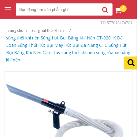
0
Toggle
navigation
TD-577013174721
Trang chủ
Súng hút thổi khí nén
súng thổi khí nén Súng Hút Bụi Bằng Khí Nén CT-0201K Đài
Loan Súng Thổi Hút Bụi Máy Hút Bụi Đa Năng CTC Súng Hút
Bụi Bằng Khí Nén Cầm Tay súng thổi khí nén súng rửa xe bằng
khí nén