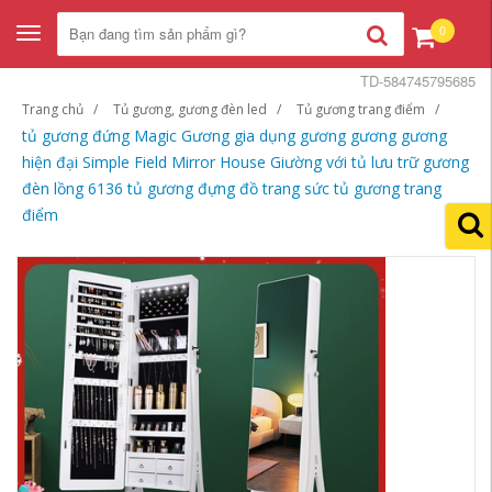
0
Toggle
navigation
TD-584745795685
Trang chủ
Tủ gương, gương đèn led
Tủ gương trang điểm
tủ gương đứng Magic Gương gia dụng gương gương gương
hiện đại Simple Field Mirror House Giường với tủ lưu trữ gương
đèn lồng 6136 tủ gương đựng đồ trang sức tủ gương trang
điểm