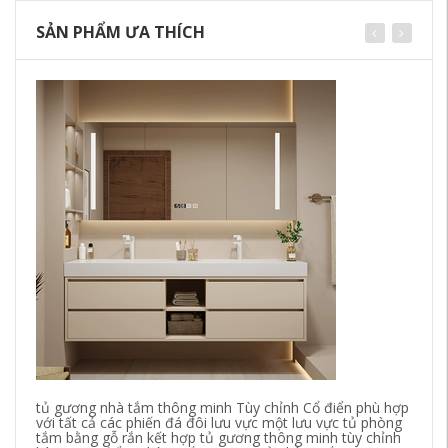
SẢN PHẨM ƯA THÍCH
Kh
ph
gư
2,
tủ gương nhà tắm thông minh Tùy chỉnh Cổ điển phù hợp
với tất cả các phiến đá đôi lưu vực một lưu vực tủ phòng
tắm bằng gỗ rắn kết hợp tủ gương thông minh tùy chỉnh