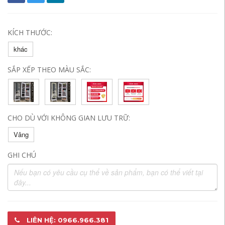
KÍCH THƯỚC:
khác
SẮP XẾP THEO MÀU SẮC:
CHO DÙ VỚI KHÔNG GIAN LƯU TRỮ:
Vâng
GHI CHÚ
LIÊN HỆ: 0966.966.381