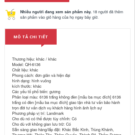
Nhiều người đang xem sản phẩm này.
18 người đã thêm
sản phẩm vào giỏ hàng của họ ngay bây giờ.
MÔ TẢ CHI TIẾT
Thương hiệu: khác / khác
Model: QH-6136
Chất liệu: khác
Phong cách: đơn giản và hiện đại
hình dạng: hình vuông
kích thước: khác
Các yếu tố phổ biến: gương
Phân loại màu: 6136 trắng không đèn [mẫu ba mục đích] 6136
trắng có đèn [mẫu ba mục đích] giao tận nhà tư vấn bảo hành
trọn đời tư vấn dịch vụ khách hàng hình ảnh lịch sự
Phương pháp vị trí: Landmark
Cho dù nó có thể được tùy chỉnh: Có
Cho dù với không gian lưu trữ: Có
Sẵn sàng giao hàng/lắp đặt: Khác Bắc Kinh, Trùng Khánh,
Thượng Hải, Thiên Tân, Thâm Quyến, Thành Đô, Thẩm Dương,