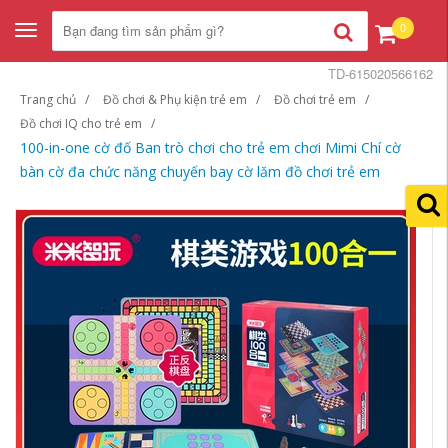
0
Toggle
navigation
TD-615020566162
Trang chủ
Đồ chơi & Phụ kiện trẻ em
Đồ chơi trẻ em
Đồ chơi IQ cho trẻ em
100-in-one cờ đố Ban trò chơi cho trẻ em chơi Mimi Chí cờ
bàn cờ đa chức năng chuyến bay cờ lăm đồ chơi trẻ em