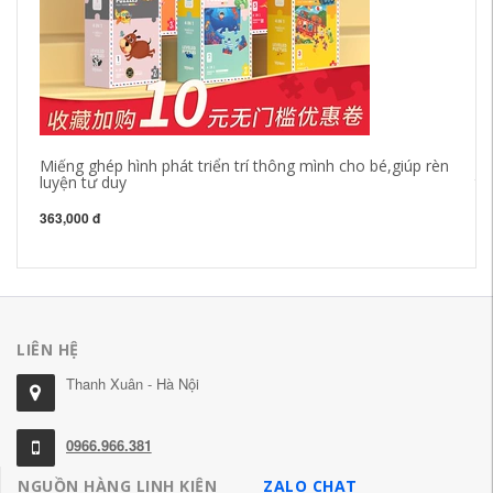
Miếng ghép hình phát triển trí thông mình cho bé,giúp rèn
câ
luyện tư duy
th
sa
363,000 đ
19
LIÊN HỆ
Thanh Xuân - Hà Nội
0966.966.381
NGUỒN HÀNG LINH KIỆN
ZALO CHAT