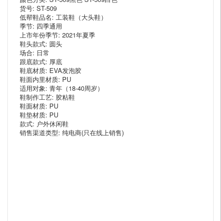
货号: ST-509
低帮鞋品名: 工装鞋（大头鞋）
季节: 四季通用
上市年份季节: 2021年夏季
鞋头款式: 圆头
场合: 日常
跟底款式: 厚底
鞋底材质: EVA发泡胶
鞋面内里材质: PU
适用对象: 青年（18-40周岁）
鞋制作工艺: 胶粘鞋
鞋面材质: PU
鞋垫材质: PU
款式: 户外休闲鞋
销售渠道类型: 纯电商(只在线上销售)