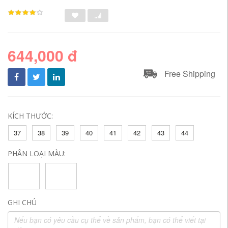
644,000 đ
Free Shipping
KÍCH THƯỚC:
37
38
39
40
41
42
43
44
PHÂN LOẠI MÀU:
GHI CHÚ