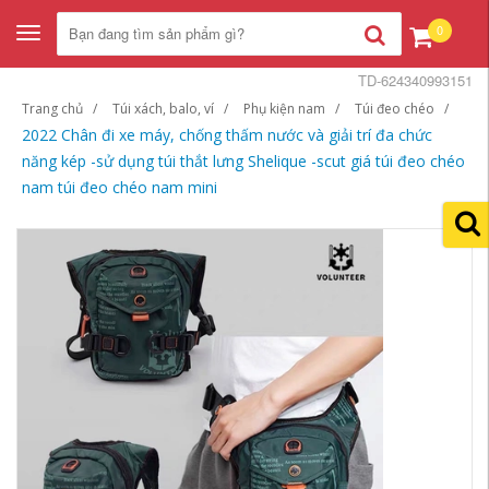
0
Toggle
navigation
TD-624340993151
Trang chủ
Túi xách, balo, ví
Phụ kiện nam
Túi đeo chéo
2022 Chân đi xe máy, chống thấm nước và giải trí đa chức
năng kép -sử dụng túi thắt lưng Shelique -scut giá túi đeo chéo
nam túi đeo chéo nam mini