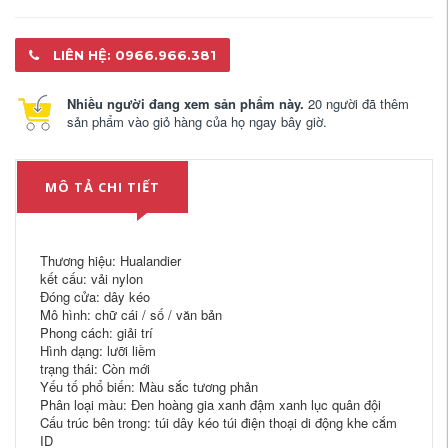
LIÊN HỆ: 0966.966.381
Nhiều người đang xem sản phẩm này.
20 người đã thêm
sản phẩm vào giỏ hàng của họ ngay bây giờ.
MÔ TẢ CHI TIẾT
Thương hiệu: Hualandier
kết cấu: vải nylon
Đóng cửa: dây kéo
Mô hình: chữ cái / số / văn bản
Phong cách: giải trí
Hình dạng: lưỡi liềm
trạng thái: Còn mới
Yếu tố phổ biến: Màu sắc tương phản
Phân loại màu: Đen hoàng gia xanh đậm xanh lục quân đội
Cấu trúc bên trong: túi dây kéo túi điện thoại di động khe cắm
ID