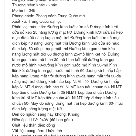
Thương hiệu: khác / khác
Mô hình: 245
Phong cách: Phong cách Trung Quốc mới
Xuất xứ: Trung Quốc đại lục
Phân loại màu sắc: Đường kính lưới cửa sổ Đường kính lưới
cửa sổ kép 25 năng lượng mặt trời Đường kính lưới cửa sổ kép
mục đích 30 năng lượng mặt trời Đường kính lưới cửa sổ mục
đích kép 40 năng lượng mặt trời Đường kính lưới cửa sổ mục
đích kép 50 năng lượng mặt trời Đường kính gợn nước kép
năng lượng mặt trời 60 đường kính 25-mô hình kết nối Đường
kính gợn nước mô hình 30-mô hình kết nối đường kính gợn
nước mô hình 40-đường kính gợn nước mô hình 50-mô hình
liên kết đường kính gợn nước mô hình 60-đường kính hấp hấp
kép năng lượng mặt trời đường kính 25-đa năng mặt trời 30-đa
năng mặt trời đường kính hấp kép NLMT 40- Đường kính hấp
kép NLMT đường kính hấp 50 NLMT kép tiêu chuẩn 60- NLMT
kép tiêu chuẩn Đường kính 25 NLMT kép tiêu chuẩn Đường
kính 30 NLMT kép tiêu chuẩn 40- NLMT kép đường kính tiêu
chuẩn 50- Máy đo năng lượng mặt trời kép đường kính 60- mục
đích kép năng lượng mặt trời
Đèn có nguồn sáng hay không: Không
Điện áp: 111V~240V (đã bao gồm)
Chất liệu thân đèn: đồng
Vật liệu bóng râm: Thủy tinh
Loại nguồn sáng: đèn led khác/năng lượng mặt trời khác