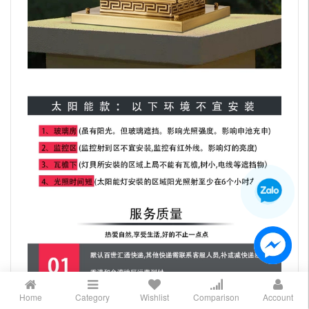
Home
Category
Wishlist
Comparison
Account