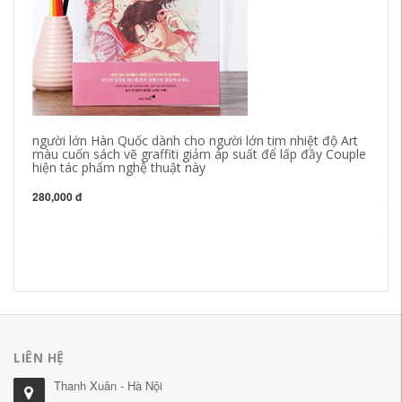
người lớn Hàn Quốc dành cho người lớn tim nhiệt độ Art
màu cuốn sách vẽ graffiti giảm áp suất để lấp đầy Couple
hiện tác phẩm nghệ thuật này
Ox
280,000 đ
th
An
ti
65
LIÊN HỆ
Thanh Xuân - Hà Nội