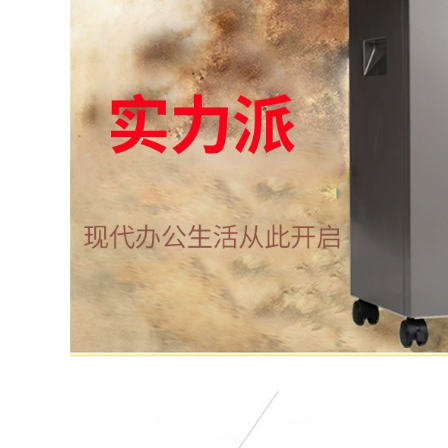
minh bạch nguồn
cung cấp đặc biệt
1,390,000
phim laminator
1,009,000
3894 ảnh ép plastic
văn phòng nhà hiệu
quả a3 / a4 dấu ép
[Phiên bản
ép ảnh nhỏ thương
Upgrade] hiệu quả
mại nhiệt gắn trên
33302S tiền quầy
máy nhựa máy cán
tiền dò có thể kiểm
tự động 3 inch 5
tra 2020 mới
inch 6 inch 7 inch 8
Renminbi Class C
inch laminator
ngân hàng thương
mại dành riêng tiền
1,970,000
mặt thông minh
đăng ký kép màn
hình chủ mới nhỏ
cầm tay
2,696,000
Tây Ban Nha nhập
Không dệt tranh