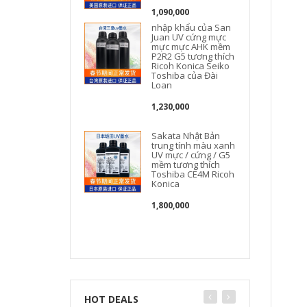
1,090,000
nhập khẩu của San
Juan UV cứng mực
mực mực AHK mềm
P2R2 G5 tương thích
Ricoh Konica Seiko
Toshiba của Đài
Loan
1,230,000
Sakata Nhật Bản
trung tính màu xanh
UV mực / cứng / G5
mềm tương thích
Toshiba CE4M Ricoh
Konica
1,800,000
HOT DEALS