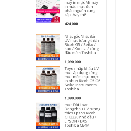
máy in mực Mi máy
in màu mực đen
phần nguồn cung
cấp thay thế
424,000
Nhật gốc Nhật Bản
UV mực tương thích
Ricoh G5 / Seiko /
sao / Konica / cứng
đầu mềm Toshiba
1,090,000
Toyo nhập khẩu UV
mực áp dụng cứng
mực mềm mực mực
in phun Ricoh G5 G6
Seiko Instruments
Toshiba
1,090,000
mực Đài Loan
Dongzhou UV tương
thích Epson Ricoh
GH2220 nhỏ đầu /
EPSON / DX5
Toshiba CE4M