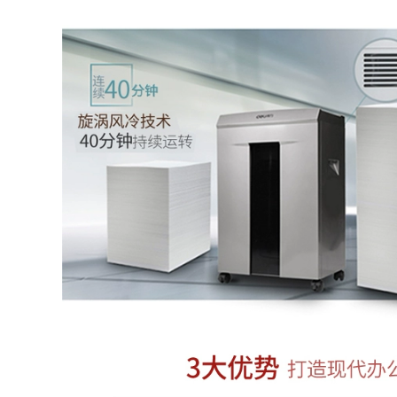
chuyển mực nhiệt
xanh dấu vết bám
miễn phí vận
dính mạnh
chuyển
192,000
357,000
máy in mực UV
FIG liên tục UV mực
tranh ảnh núm vú /
phẳng máy in đầu
thẳng / Y loại đầu
bảy thế hệ Năm
nối phích cắm ba
mềm loại mực UV-
chiều của dây ngoài
chữa được cứng vỏ
ăn mòn dây
UV điện thoại web
93,000
470,000
FIG áp điện liên tục
Sao Seiko phù hợp
áp dụng cho mực
thương mại phun
nước Phụ kiện tranh
vòi phun đầu
ảnh chụp kẹp ống
Toshiba Ricoh G4
kẹp kẹp để tăng
G5 LED mềm hoặc
cường các ống mực
UV cứng mực thủy
ống kẹp nhựa
ngân
96,000
910,000