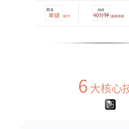
ác sỹ bệnh viện
0.000 đ