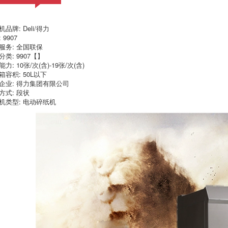
Recognition tham
dự tham dự đám
mây thông minh
Tài liệu 3481 dày
WIFI không dây từ
góc bọc hiệu quả
品牌: Deli/得力
xa mạng vân tay
Góc nâu kraft
 9907
vân tay thẻ đấm
chứng từ giấy bọc
máy mặt một máy
gói tài chính góc đặc
服务: 全国联保
cán máy vân tay
biệt 5 = 125
类: 9907【】
đấm mặt
力: 10张/次(含)-19张/次(含)
1,003,000
箱容积: 50L以下
5,116,000
14.650 máy tính
企业: 得力集团有限公司
832 tài liệu tài
ràng buộc tài liệu tài
方式: 段状
chính máy tính ràng
chính hiệu quả nóng
buộc khả năng minh
làm tan chảy máy
机类型: 电动碎纸机
bạch nylon đinh tán
ống Kế toán, tự
ống 3853/3847 nóng
động máy ràng
làm tan chảy nguồn
buộc tay đấm
cung cấp ống ống
riveting ống đấm
ống nhựa chủ yếu
chứng stapler ràng
cho các mô hình
buộc đào chiếm
3888/33669/14601/14650
3,476,000
1,249,000
Gỗ thủ công cắt thẻ
phim 7C hiệu quả
ảnh cắt thép có hiệu
chống thấm thẻ ảnh
quả
phim nhựa 100
8KA3A4A5B3B4B5
thông qua bộ phim
tay cắt nhỏ cắt chém
nhựa 3 inch 5 inch 6
cắt dao dao
inch 7 inch thông
handmade cắt một
qua các hình ảnh
vật nhỏ