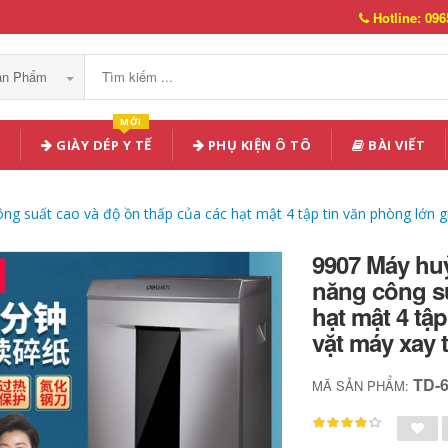
Hotline: 096
Sản Phẩm
MỚI
GIÀY DÉP Y TẾ
PHỤ KIỆN Ô TÔ
BÀI VIẾT
 suất cao và độ ồn thấp của các hạt mật 4 tập tin văn phòng lớn gi
9907 Máy hu
năng công su
hạt mật 4 tậ
vặt máy xay 
TD-
MÃ SẢN PHẨM: