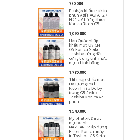
770,000
Bỉ nhập khẩu mực in
phun Agfa AGFA F2 /
HD1 UV tương thích
Konica Ricoh G5
1,090,000
Hàn Quốc nhập
khẩu mực UV CNTT
G5 Konica Seiko
Toshiba cứng đầu
cứng trung tính mực
mực chính hãng
1,780,000
1 lít nhập khẩu mực
UV tương thích
Ricoh Pháp Dolby
trung G5 Seiko
Toshiba Konica vòi
phun
1,540,000
Mỹ phát xít Đà uv
mực xanh
NAZDARUV áp dụng
Ricoh, Konica, máy
in Toshiba G5 Seiko