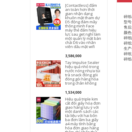
[Contactless] đấm
an toàn hơn thời
gian nhận dạng
碎纸机
khuôn mặt tham dự
型号:
D5 động đám mây
thông minh Face
售后
máy thẻ đấm hiệu
颜色分
lực sau get nghỉ làm
碎纸能
một quản lý mặt bàn
chải D6 vào nhân
碎纸
viên dấu mặt wifi
生产
3
碎纸
3,586,000
碎纸
Tay Impulse Sealer
hiệu quả nhỏ trong
nước nóng nhựa túi
trà snack đóng gói
đóng gói hàng hóa
trong chân không
1,534,000
Hiệu quả triple kim
cắt đôi giấy hóa đơn
giao hàng lưu ý với
một danh sách các
tài liệu với hai bốn
ba đơn lăm ba giấy
a4 máy tính bằng
hóa đơn giao hàng