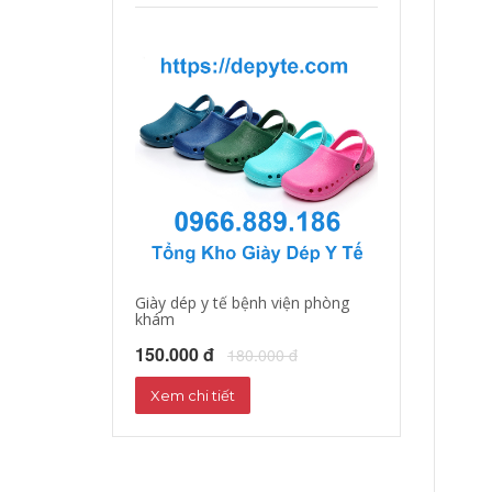
Giày dép y tế bệnh viện phòng
Giày dép y tá, b
khám
150.000 đ
18
150.000 đ
180.000 đ
Xem chi tiết
Xem chi tiết