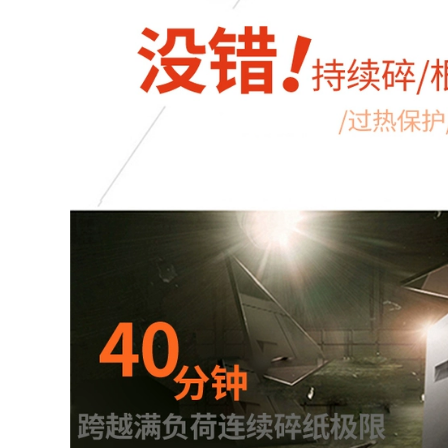
khẩu mực UV Mã
ảnh máy in phun
hóa áp dụng Ricoh,
lưỡi lau bàn chải UV
Konica, Toshiba G5
phẳng máy in UV
Stars uv mực máy in
phủ máy sạch vải 9
inch
1,600,000
129,000
Đài Loan nhập khẩu
Dongzhou UV mực
uv lớp phủ acrylic
thích hợp cho tấm
trong suốt được trầy
cứng nhắc G5
xước vết trầy xước
flexographic Ricoh
lớp phủ bám dính
Epson máy in mực
lớp phủ lỏng uv vận
chuyển kim loại
1,210,000
1,050,000
mực uv uv nhạt
phẳng mực máy in
đầu máy in uv làm
Ricoh nhỏ trung lập
sạch bảo trì chất
mực thấm nước áp
lỏng Wan Rita Seiko
dụng Seiko Epson
Konica Ricoh tablet
vận chuyển chất
lỏng mực uv
1,880,000
Đối với nhỏ G5G6
417,000
nước Ricoh GH2220
/ bán 1201 / G5IUV
Đối với máy in phun
minh bạch UV mực
UV mực máy in nối
véc ni
ống lắp cắm ảnh cho
qua-Y-fitting nối
1,010,000