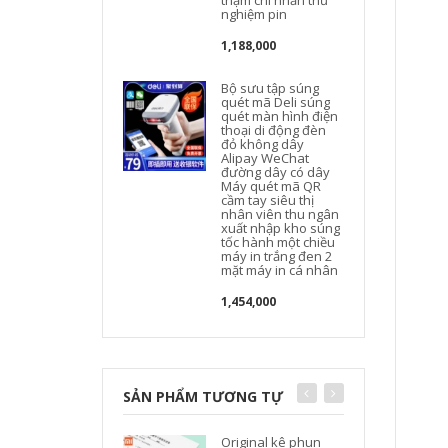
thậm chí nhấn thử
nghiệm pin
1,188,000
Bộ sưu tập súng
quét mã Deli súng
quét màn hình điện
thoại di động đèn
đỏ không dây
Alipay WeChat
đường dây có dây
Máy quét mã QR
cầm tay siêu thị
nhân viên thu ngân
xuất nhập kho súng
tốc hành một chiều
máy in trắng đen 2
mặt máy in cá nhân
1,454,000
SẢN PHẨM TƯƠNG TỰ
Original kê phun