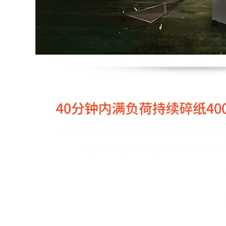
93,000
Nhỏ đặc biệt đầu
mực Ricoh GH2220
Máy in đầu miếng
gốc phát xít Đà
vải sạch máy in
Ricoh nhỏ trong
phun đầu vải UV
suốt UV sơn mực UV
phẳng máy in phun
9-inch không dệt vải
1,090,000
183,000
mực Mỹ phát xít Đà
uv HD trung lập đầu
UV phẳng máy in
in G5i nhập khẩu
được gắn vào lớp
tương thích của
phủ mực UV lỏng
nguyên liệu uv mực
phủ lỏng kính
máy in
Acrylic phủ vận
chuyển kim loại lỏng
1,880,000
674,000
Banner Máy thăng
hoa mực phù hợp
UV phẳng máy in túi
cho mực chuyển
mực bằng hình ảnh
nhiệt mực đầu 5113
túi mực 5 lít
chuyển chuột pad
Epristeride hệ vòi
vận chuyển FCL
phun mực UV phụ
kiện máy in túi web
200,000
111,000
Nhiệt chuyển máy
biểu ngữ mực áp
sơn in FIG đã liên
dụng cho Năm áp
tục uv acrylic kính
điện đầu tiên bảy
ngói kim loại điện
thế hệ đầu biểu ngữ
thoại vỏ trong suốt