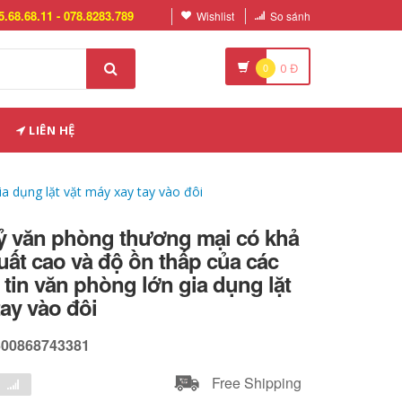
5.68.68.11 - 078.8283.789
Wishlist
So sánh
0
0
Đ
LIÊN HỆ
a dụng lặt vặt máy xay tay vào đôi
ỷ văn phòng thương mại có khả
ất cao và độ ồn thấp của các
p tin văn phòng lớn gia dụng lặt
tay vào đôi
600868743381
Free Shipping