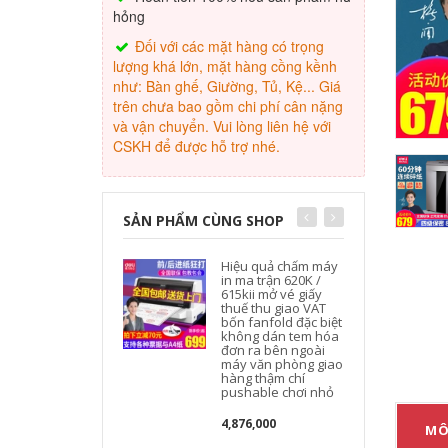
hỏng
Đối với các mặt hàng có trọng
lượng khá lớn, mặt hàng cồng kềnh
như: Bàn ghế, Giường, Tủ, Kệ... Giá
trên chưa bao gồm chi phí cân nặng
và vận chuyển. Vui lòng liên hệ với
CSKH để được hỗ trợ nhé.
SẢN PHẨM CÙNG SHOP
Hiệu quả chấm máy
in ma trận 620K /
615kii mở vé giấy
thuế thu giao VAT
bốn fanfold đặc biệt
không dán tem hóa
đơn ra bên ngoài
máy văn phòng giao
hàng thậm chí
pushable chơi nhỏ
4,876,000
MÔ