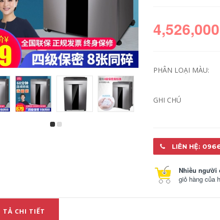
4,526,000
PHÂN LOẠI MÀU:
GHI CHÚ
Hiệu quả ban đầu
Deli Financial
ruy băng DLS-600K /
Voucher Máy đóng
DLS-610K / DLS620K
sách Máy khoan
LIÊN HỆ: 096
/ DLS-630K / DLS-
Tấm lót dao Pad
730K áp dụng cho
Cao su Nhựa Phụ
DE-620K / DB-615KII
kiện Đục lỗ Vật tư
Nhiều người 
/ DL-630KII chấm
tiêu hao Các mô
máy in ma trận, vv
hình áp dụng
giỏ hàng của 
3888/33669/3880/3881/14650/14601/14
v.v. máy in 2 mặt
1,116,000
canon máy in mầu
 TẢ CHI TIẾT
Deli 13.750 Face
1,009,000