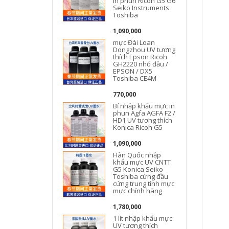
in phun Ricoh G5 G6
Seiko Instruments
Toshiba
1,090,000
mực Đài Loan
Dongzhou UV tương
thích Epson Ricoh
GH2220 nhỏ đầu /
EPSON / DX5
Toshiba CE4M
770,000
Bỉ nhập khẩu mực in
phun Agfa AGFA F2 /
HD1 UV tương thích
Konica Ricoh G5
1,090,000
Hàn Quốc nhập
khẩu mực UV CNTT
G5 Konica Seiko
Toshiba cứng đầu
cứng trung tính mực
mực chính hãng
1,780,000
1 lít nhập khẩu mực
UV tương thích