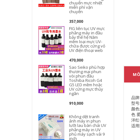
chuyển mực nhiệt
miễn phí vận
chuyển
357,000
FIG liên tục UV mực
phẳng máy in đầu
q
bảy thế hệ Năm
mềm loại mực UV-
chữa được cứng vỏ
UV điện thoại web
470,000
Sao Seiko phù hợp
thương mại phun
MÔ
vòi phun đầu
Toshiba Ricoh G4
G5 LED mềm hoặc
UV cứng mực thủy
ngân
品牌
型号
910,000
颜色
色 
Không dệt tranh
洋红
ảnh máy in phun
lưỡi lau bàn chải UV
适用
phẳng máy in UV
phủ máy sạch vải 9
inch