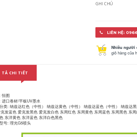
lỏng mực uv
dính mạnh
GHI CHÚ
417,000
192,000
Đối với máy in phun
máy in mực UV
UV mực máy in nối
tranh ảnh núm vú /
ống lắp cắm ảnh cho
thẳng / Y loại đầu
ua-Y-fitting nối
nối phích cắm ba
LIÊN HỆ: 096
chiều của dây ngoài
ăn mòn dây
93,000
Nhiều người 
Máy in đầu miếng
93,000
giỏ hàng của 
vải sạch máy in
phun đầu vải UV
FIG áp điện liên tục
phẳng máy in phun
áp dụng cho mực
9-inch không dệt vải
nước Phụ kiện tranh
ảnh chụp kẹp ống
 TẢ CHI TIẾT
kẹp kẹp để tăng
183,000
cường các ống mực
ống kẹp nhựa
UV phẳng máy in
được gắn vào lớp
96,000
: 恒图
phủ mực UV lỏng
: 进口卷材/平板UV墨水
phủ lỏng kính
Acrylic phủ vận
uv lớp phủ được
分类: 纳兹达红色（中性） 纳兹达黄色（中性） 纳兹达蓝色（中性） 纳兹达黑
chuyển kim loại lỏng
đầu in kim loại dấu
爱克发蓝色 爱克发黑色 爱克发白色 东周红色 东周黄色 东周蓝色 东周黑色 东周
vết sơn kim loại
色 东洋黄色 东洋蓝色 东洋白色黑色
trong suốt bám dính
674,000
型号: 理光G5喷头
uv lớp phủ chai giải
pháp vận chuyển 2
930,000