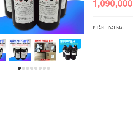
1,090,000
PHÂN LOẠI MÀU:
uv lớp phủ acrylic
UV phẳng máy in túi
trong suốt được trầy
mực bằng hình ảnh
xước vết trầy xước
túi mực 5 lít
lớp phủ bám dính
Epristeride hệ vòi
lớp phủ lỏng uv vận
phun mực UV phụ
chuyển kim loại
kiện máy in túi web
1,050,000
111,000
đầu máy in uv làm
sơn in FIG đã liên
sạch bảo trì chất
tục uv acrylic kính
lỏng Wan Rita Seiko
ngói kim loại điện
Konica Ricoh tablet
thoại vỏ trong suốt
vận chuyển chất
xanh dấu vết bám