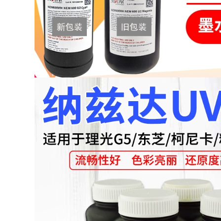
cho mực chuyển
mực bằng hình ảnh
nhiệt mực đầu 5113
túi mực 5 lít
chuyển chuột pad
Epristeride hệ vòi
vận chuyển FCL
phun mực UV phụ
kiện máy in túi web
200,000
111,000
Nhiệt chuyển máy
biểu ngữ mực áp
sơn in FIG đã liên
dụng cho Năm áp
tục uv acrylic kính
điện đầu tiên bảy
ngói kim loại điện
thế hệ đầu biểu ngữ
thoại vỏ trong suốt
chuyển mực nhiệt
xanh dấu vết bám
miễn phí vận
dính mạnh
chuyển
192,000
357,000
máy in mực UV
FIG liên tục UV mực
tranh ảnh núm vú /
phẳng máy in đầu
thẳng / Y loại đầu
bảy thế hệ Năm
nối phích cắm ba
mềm loại mực UV-
chiều của dây ngoài
chữa được cứng vỏ
ăn mòn dây
UV điện thoại web
93,000
470,000
FIG áp điện liên tục
Sao Seiko phù hợp
áp dụng cho mực
thương mại phun
nước Phụ kiện tranh
vòi phun đầu
ảnh chụp kẹp ống
Toshiba Ricoh G4
kẹp kẹp để tăng