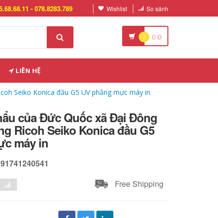
5.68.68.11 - 078.8283.789
Wishlist
So sánh
0
0
Đ
LIÊN HỆ
icoh Seiko Konica đầu G5 UV phẳng mực máy in
hẩu của Đức Quốc xã Đại Đông
g Ricoh Seiko Konica đầu G5
ực máy in
591741240541
Free Shipping