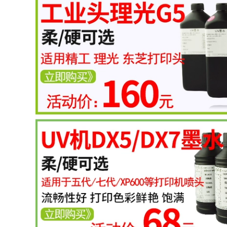
Tây Ban Nha nhập
Không dệt tranh
khẩu mực UV Mã
ảnh máy in phun
hóa áp dụng Ricoh,
lưỡi lau bàn chải UV
Konica, Toshiba G5
phẳng máy in UV
Stars uv mực máy in
phủ máy sạch vải 9
inch
1,600,000
129,000
Đài Loan nhập khẩu
Dongzhou UV mực
uv lớp phủ acrylic
thích hợp cho tấm
trong suốt được trầy
cứng nhắc G5
xước vết trầy xước
flexographic Ricoh
lớp phủ bám dính
Epson máy in mực
lớp phủ lỏng uv vận
chuyển kim loại
1,210,000
1,050,000
mực uv uv nhạt
phẳng mực máy in
đầu máy in uv làm