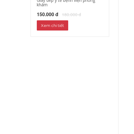
Giày dép y tế bệnh viện phòng
Giày dép y tá, b
khám
150.000 đ
18
150.000 đ
180.000 đ
Xem chi tiết
Xem chi tiết