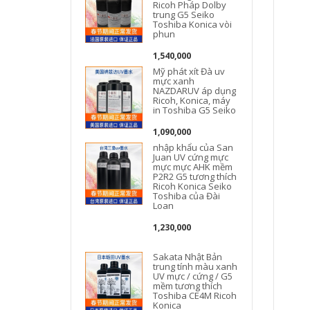
Ricoh Pháp Dolby
trung G5 Seiko
Toshiba Konica vòi
phun
1,540,000
Mỹ phát xít Đà uv
mực xanh
NAZDARUV áp dụng
Ricoh, Konica, máy
in Toshiba G5 Seiko
1,090,000
nhập khẩu của San
Juan UV cứng mực
mực mực AHK mềm
P2R2 G5 tương thích
Ricoh Konica Seiko
Toshiba của Đài
Loan
1,230,000
Sakata Nhật Bản
trung tính màu xanh
UV mực / cứng / G5
mềm tương thích
Toshiba CE4M Ricoh
Konica