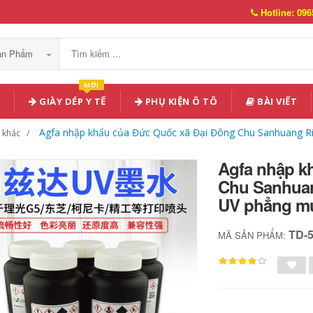
Hotline: 096
Sản Phẩm
MỚI
GIÀY DÉP Y TẾ
PHỤ KIỆN Ô TÔ
BÀI VIẾT
Agfa nhập khẩu của Đức Quốc xã Đại Đông Chu Sanhuang R
g khác
Agfa nhập k
Chu Sanhuan
UV phẳng m
TD-
MÃ SẢN PHẨM: