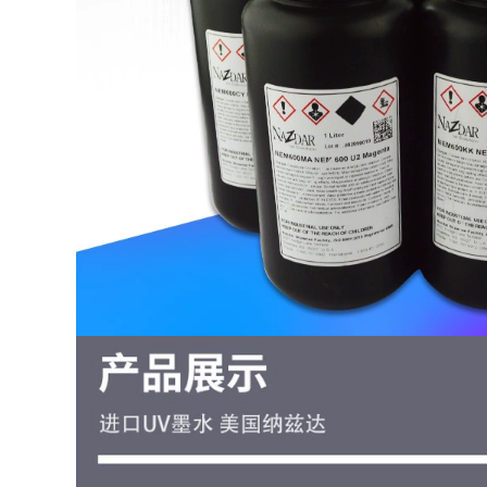
G5 LED mềm hoặc
cường các ống mực
UV cứng mực thủy
ống kẹp nhựa
ngân
96,000
910,000