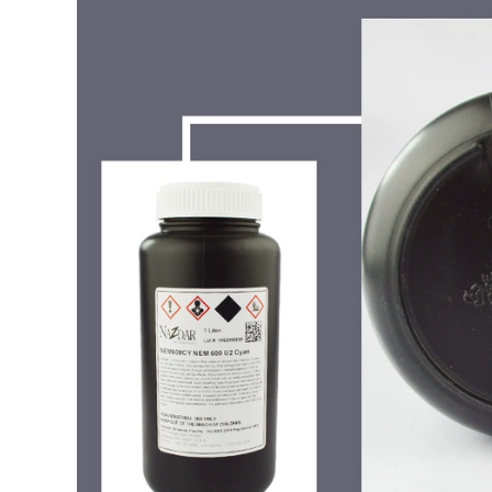
ác sỹ bệnh viện
0.000 đ