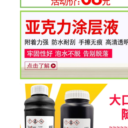
Ricoh nhỏ trung lập
sạch bảo trì chất
mực thấm nước áp
lỏng Wan Rita Seiko
dụng Seiko Epson
Konica Ricoh tablet
vận chuyển chất
lỏng mực uv
1,880,000
Đối với nhỏ G5G6
417,000
nước Ricoh GH2220
/ bán 1201 / G5IUV
Đối với máy in phun
minh bạch UV mực
UV mực máy in nối
véc ni
ống lắp cắm ảnh cho
qua-Y-fitting nối
1,010,000
93,000
Nhỏ đặc biệt đầu
mực Ricoh GH2220
Máy in đầu miếng
gốc phát xít Đà
vải sạch máy in
Ricoh nhỏ trong
phun đầu vải UV
suốt UV sơn mực UV
phẳng máy in phun
9-inch không dệt vải
1,090,000
183,000
mực Mỹ phát xít Đà
uv HD trung lập đầu
UV phẳng máy in
in G5i nhập khẩu
được gắn vào lớp
tương thích của
phủ mực UV lỏng
nguyên liệu uv mực
phủ lỏng kính
máy in
Acrylic phủ vận
chuyển kim loại lỏng
1,880,000
674,000
Banner Máy thăng
hoa mực phù hợp
UV phẳng máy in túi