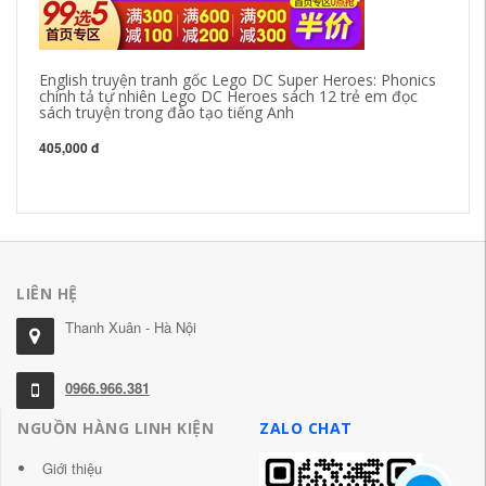
English truyện tranh gốc Lego DC Super Heroes: Phonics
Đâ
chính tả tự nhiên Lego DC Heroes sách 12 trẻ em đọc
bé
sách truyện trong đào tạo tiếng Anh
vi
né
2 
405,000 đ
32
LIÊN HỆ
Thanh Xuân - Hà Nội
0966.966.381
NGUỒN HÀNG LINH KIỆN
ZALO CHAT
Giới thiệu