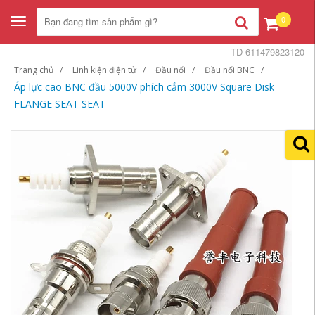
0
Toggle
navigation
TD-611479823120
Trang chủ
Linh kiện điện tử
Đầu nối
Đầu nối BNC
Áp lực cao BNC đầu 5000V phích cắm 3000V Square Disk
FLANGE SEAT SEAT