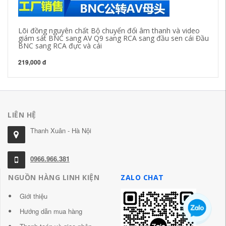
Lõi đồng nguyên chất Bộ chuyển đổi âm thanh và video
Cá
giám sát BNC sang AV Q9 sang RCA sang đầu sen cái Đầu
BN
BNC sang RCA đực và cái
20
219,000 đ
LIÊN HỆ
Thanh Xuân - Hà Nội
0966.966.381
NGUỒN HÀNG LINH KIỆN
ZALO CHAT
Giới thiệu
Hướng dẫn mua hàng