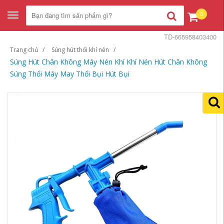
0
Toggle
navigation
TD-665958403400
Trang chủ
Súng hút thổi khí nén
Súng Hút Chân Không Máy Nén Khí Khí Nén Hút Chân Không
Súng Thổi Máy May Thổi Bụi Hút Bụi