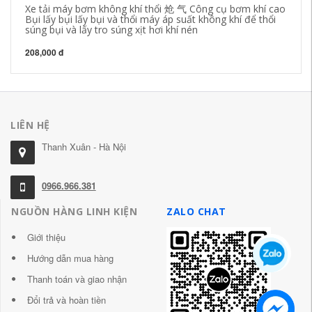
Xe tải máy bơm không khí thổi 炝 气 Công cụ bơm khí cao
Sú
Bụi lấy bụi lấy bụi và thổi máy áp suất không khí để thổi
- 
súng bụi và lấy tro súng xịt hơi khí nén
58
208,000 đ
LIÊN HỆ
Thanh Xuân - Hà Nội
0966.966.381
NGUỒN HÀNG LINH KIỆN
ZALO CHAT
Giới thiệu
Hướng dẫn mua hàng
Thanh toán và giao nhận
Đổi trả và hoàn tiền