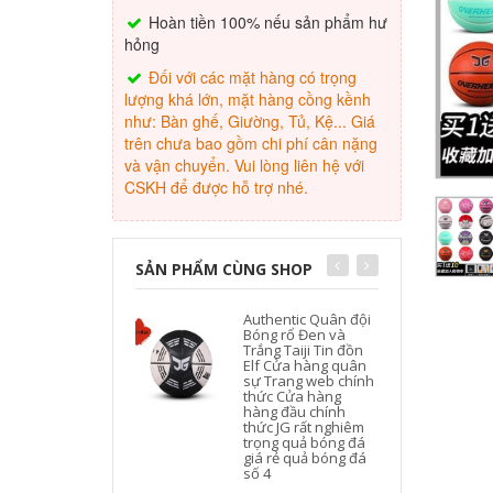
Hoàn tiền 100% nếu sản phẩm hư
hỏng
Đối với các mặt hàng có trọng
lượng khá lớn, mặt hàng cồng kềnh
như: Bàn ghế, Giường, Tủ, Kệ... Giá
trên chưa bao gồm chi phí cân nặng
và vận chuyển. Vui lòng liên hệ với
CSKH để được hỗ trợ nhé.
SẢN PHẨM CÙNG SHOP
Authentic Quân đội
Bóng rổ Đen và
Trắng Taiji Tin đồn
Elf Cửa hàng quân
sự Trang web chính
thức Cửa hàng
P
hàng đầu chính
thức JG rất nghiêm
trọng quả bóng đá
giá rẻ quả bóng đá
số 4