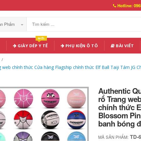
Hotline: 096
Sản Phẩm
MỚI
GIÀY DÉP Y TẾ
PHỤ KIỆN Ô TÔ
BÀI VIẾT
eb chính thức Cửa hàng Flagship chính thức Elf Ball Taiji Tám JG Ch
Authentic Q
rổ Trang we
chính thức El
Blossom Pink
banh bóng đ
TD-
MÃ SẢN PHẨM: