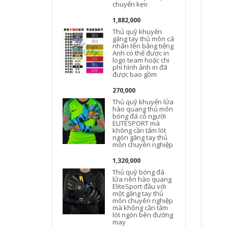
chuyển kẹo
1,882,000
Thủ quỹ khuyến
găng tay thủ môn cá
nhân tên bằng tiếng
Anh có thể được in
logo team hoặc chi
phí hình ảnh in đã
c
được bao gồm
270,000
Thủ quỹ khuyến lửa
hào quang thủ môn
bóng đá cỏ người
ELITESPORT mà
không cần tấm lót
ngón găng tay thủ
môn chuyên nghiệp
1,320,000
Thủ quỹ bóng đá
lửa nên hào quang
EliteSport đầu với
một găng tay thủ
môn chuyên nghiệp
mà không cần tấm
lót ngón bên đường
may