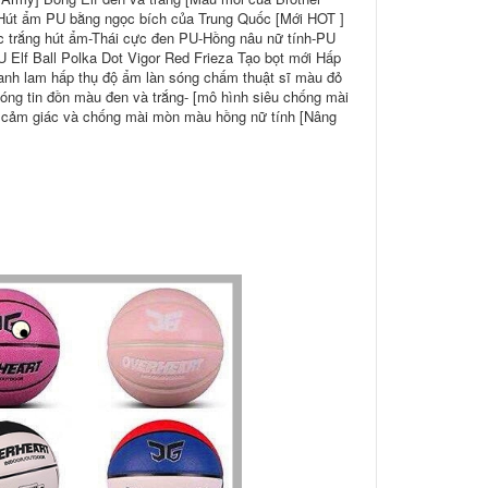
Hút ẩm PU bằng ngọc bích của Trung Quốc [Mới HOT ]
 trắng hút ẩm-Thái cực đen PU-Hồng nâu nữ tính-PU
 Elf Ball Polka Dot Vigor Red Frieza Tạo bọt mới Hấp
nh lam hấp thụ độ ẩm làn sóng chấm thuật sĩ màu đỏ
óng tin đồn màu đen và trắng- [mô hình siêu chống mài
 cảm giác và chống mài mòn màu hồng nữ tính [Nâng