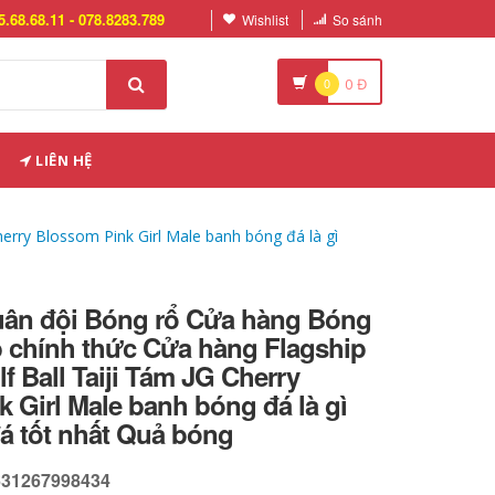
5.68.68.11 - 078.8283.789
Wishlist
So sánh
0
0
Đ
LIÊN HỆ
erry Blossom Pink Girl Male banh bóng đá là gì
uân đội Bóng rổ Cửa hàng Bóng
b chính thức Cửa hàng Flagship
f Ball Taiji Tám JG Cherry
 Girl Male banh bóng đá là gì
á tốt nhất Quả bóng
631267998434