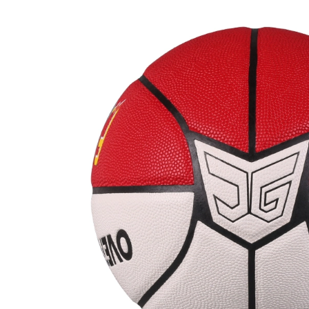
1,176,000
3,012,000
Hyun Chí mà không
cần tấm lót ngón
găng tay thủ môn
găng tay thủ môn
bóng đá lửa thủ
chuyên nghiệp thủ
môn Elite Sport hào
môn bóng đá G3SP
quang của nước
mủ lửa nửa ống
mưa mềm với đầu
dùng để vận chuyển
tháo lắp bằng tấm
ắt
lót ngón
4,026,000
2,662,000
bóng đá lửa
găng tay thủ môn
REUSCH nửa ống
hào quang thủ môn
khớp Đức Hyun Chí
bóng đá lửa tinh
găng tay thủ môn
nhuệ thể thao hàng
G3FUSION đầu với
đầu với di ngón tay
thủ môn 2020
bảo vệ người cỏ
Black Knight
3,396,000
2,222,000
Đức reusch Hyun
Chí mới đường may
May thở găng tay
miễn phí bảo vệ
thủ môn thủ môn
ngón tay găng tay
bóng đá tay trong
thủ môn thủ môn
Super dài mọi thứ
nhập khẩu mủ bên
mà không cần tấm
trong đầu với G3 SP
lót ngón LONGSTAR
vận chuyển
3,596,000
1,926,000