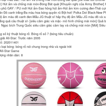
Bóng rổ Cửa hàng
] Hút ẩm và chống mài mòn-Bóng Bát quái [Khuyến nghị của Army Brother] 
bóng rổ chính thức
798,000
 phủ GAY / PU mới Hút ẩm-Sao hồng hút ẩm-Hút ẩm kim cương đen-Thái cực
Cửa hàng Flagship
ản Đỏ xanh trắng-Ba màu hoa bóng quyến rũ Bột-hot! Polka Dot Black-New PU
các loại banh bóng
Kobe Bóng rổ Huijie
đá Authentic Quân
Mũ bảo hiểm
độ ẩm màu đỏ xanh đen-Mẫu JG thuật sĩ hấp thụ độ ẩm Mẫu JG màu đỏ và xa
đội Bóng rổ Cửa
Limited Phiên bản
rắng quả cầu thuật sĩ- [siêu cảm giác và mặc- mô hình chống mài mòn] Quả b
hàng Bóng rổ Trong
thời gian Hộp quà
 Ngọc bích Trung Quốc siêu cảm giác cầm tay và chống mài mòn [Mới] Siêu
nhà Cạnh tranh
tặng Hộp quà màu
ngoài trời Ca sĩ Sở
đen Mamba mua
Sense Sở Tiêu
quả bóng đá ở hà
g số kỹ thuật bóng rổ: Bóng rổ số 7 (bóng tiêu chuẩn)
chuẩn Số 7 Học sinh
nội mua quả bóng
giải All-Star: Trước năm 2005
Trang web chính
đá ở đâu
ố: 202011401
thức Đường phố
quả bóng đá chính
 loại bóng: bóng rổ nói chung trong nhà và ngoài trời
770,000
hãng banh bóng đá
 All-Star Game
bao nhiêu tiền
ượng nhãn dán: 8
Chính hãng JG Jun
774,000
Ge Heavy Straight
Heavy Radio Đào
tạo Bóng rổ số 7
The Quân đội
Học sinh chính thức
Basketball
Cửa hàng Phản
Basketball Store
quang Bóng hoang
Trang web chính
dã Hoàng đế khổng
thức Wizard Ball
lồ banh bóng đá tốt
Taiji Tám G đồn JG
nhất giá 1 quả bóng
Mũ bảo hiểm rất
đá
nghiêm túc chính
thức Seven Ball
758,000
chính hãng mua
quả bóng đá ở hà