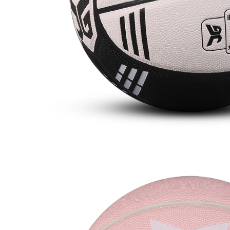
bóng đá người môn
2020 ATTRAKT PRO
thể thao ưu tú cỏ
G3 găng tay thủ
với găng tay thủ
môn thủ môn
môn bảo vệ ngón
chuyên nghiệp
tay chuyên nghiệp
3,016,000
1,842,000
Con rồng lửa thủ
Năm 2020 Trung
môn bóng đá thủ
Quốc và Trung
môn Dexia điều mà
Quốc hào quang
không bảo vệ ngón
lửa bóng đá thủ
tay vương miện siêu
môn cỏ người Elite
dính găng tay
mà không cần găng
đường may dày WG
tay thủ môn bảo vệ
3
ngón tay chuyên
nghiệp
2,662,000
1,120,000