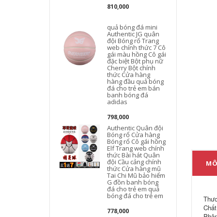
810,000
quả bóng đá mini
Authentic JG quân
đội Bóng rổ Trang
web chính thức 7 Cô
gái màu hồng Cô gái
đặc biệt Bột phụ nữ
Cherry Bột chính
thức Cửa hàng
hàng đầu quả bóng
đá cho trẻ em bán
banh bóng đá
adidas
798,000
Authentic Quân đội
Bóng rổ Cửa hàng
Bóng rổ Cô gái hồng
Elf Trang web chính
thức Bài hát Quân
đội Cầu cảng chính
MÔ
thức Cửa hàng mũ
Tai Chi Mũ bảo hiểm
G đồn banh bóng
đá cho trẻ em quả
bóng đá cho trẻ em
Thư
Chất
778,000
Phân