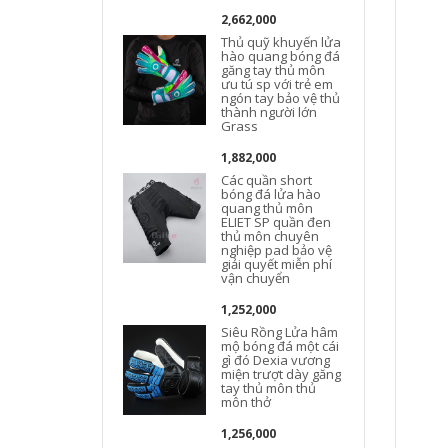
2,662,000
Thủ quỹ khuyến lửa
hào quang bóng đá
găng tay thủ môn
ưu tú sp với trẻ em
ngón tay bảo vệ thủ
thành người lớn
Grass
1,882,000
Các quần short
bóng đá lửa hào
quang thủ môn
ELIET SP quần đen
thủ môn chuyên
nghiệp pad bảo vệ
giải quyết miễn phí
vận chuyển
1,252,000
Siêu Rồng Lửa hâm
mộ bóng đá một cái
gì đó Dexia vương
miện trượt dày găng
tay thủ môn thủ
môn thở
1,256,000