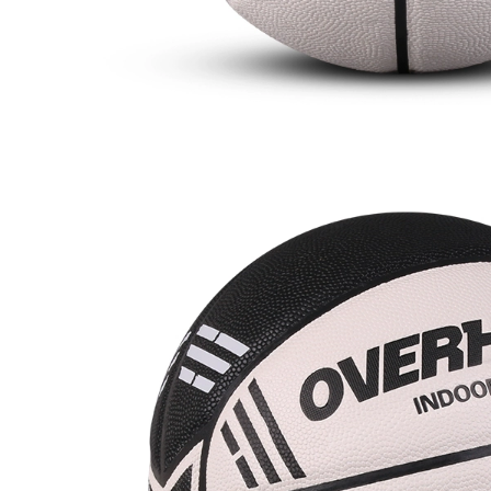
Thủ quỹ khuyến
siêu LONGSTAR dài
găng tay thủ môn
mọi thứ với một
bằng tấm lót ngón
phanh tay đen
hào quang của
không bảo vệ ngón
người dân thể thao
tay găng tay thủ
ưu tú trượt quỹ
môn thủ môn bóng
chuyên nghiệp thủ
đá
môn cỏ kháng
khuyến cáo
1,846,000
1,842,000
Siêu dài mọi thứ lên
phiên bản máy
Trưởng găng tay thủ
nghe nhạc dùng để
môn bóng đá Mỹ
chỉ một gói rộng đề
hào quang lửa thủ
cập mặc inseam dày
môn Elitesport cỏ
nhớt găng tay thủ
người trượt tấm lót
môn thủ môn bóng
ngón kháng
đá mạnh mẽ
1,882,000
2,662,000
găng tay thủ môn
bóng đá lửa Đức
siêu dài may mọi
Puma PUMA ONE
thứ lên lửa SRG
loạt đầu với găng
latex trong vòng thủ
tay thủ môn thủ
môn bóng đá
môn mủ vận chuyển
chuyên nghiệp VG3
chuyên nghiệp
LONGSTAR
1,766,000
2,662,000
Mùa hè 2020 thủ
bóng đá lửa Đức
môn hào quang lửa
REUSCH Hyun Chí