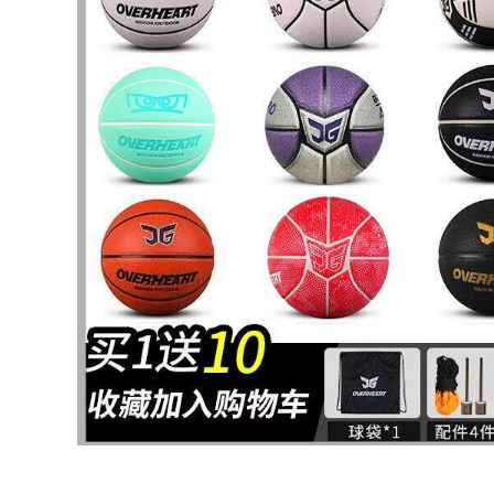
nội mua quả bóng
đá cho bé
698,000
Bóng đá lửa khuyên
Aura thủ môn găng
Hyun Chí reusch
tay thủ môn chuyên
không ngón tay bảo
nghiệp với tấm lót
vệ hàng đầu với
ngón đầu với cầu
người cỏ cứng R3
vồng màu sắc pha
găng tay thủ môn
trộn bóng đá cắt lửa
chuyên nghiệp mủ
miễn phí vận
chuyển
2,546,000
2,662,000
bóng đá lửa phổ
biến Đức reusch
Thủ quỹ khuyến
Hyun Chí thủ môn
siêu thủ môn thủ
không bảo vệ ngón
môn ưu tú sp hào
tay trẻ em găng tay
quang mà không
thủ môn người lớn
cần đầu với ngón
mặc RG
tay đỏ găng tay thủ
môn bảo vệ