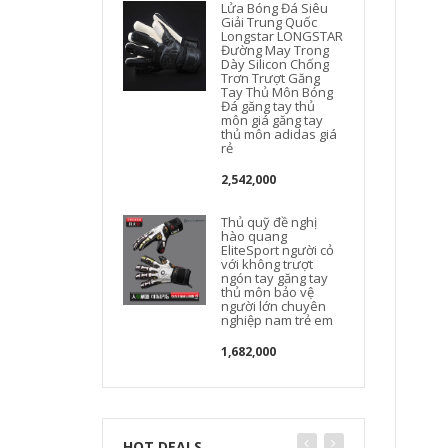
Lửa Bóng Đá Siêu
Giải Trung Quốc
Longstar LONGSTAR
Đường May Trong
Dày Silicon Chống
Trơn Trượt Găng
Tay Thủ Môn Bóng
Đá găng tay thủ
môn giá găng tay
thủ môn adidas giá
rẻ
2,542,000
Thủ quỹ đề nghị
hào quang
EliteSport người cỏ
với không trượt
ngón tay găng tay
thủ môn bảo vệ
người lớn chuyên
nghiệp nam trẻ em
1,682,000
HOT DEALS