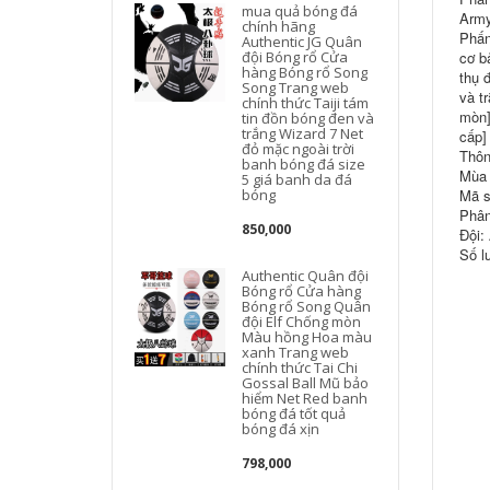
mua quả bóng đá
Army
chính hãng
Phấn
Authentic JG Quân
đội Bóng rổ Cửa
cơ b
hàng Bóng rổ Song
thụ 
Song Trang web
và t
chính thức Taiji tám
mòn]
tin đồn bóng đen và
trắng Wizard 7 Net
cấp]
đỏ mặc ngoài trời
Thôn
banh bóng đá size
Mùa 
5 giá banh da đá
bóng
Mã s
Phân
850,000
Đội:
Số l
Authentic Quân đội
Bóng rổ Cửa hàng
Bóng rổ Song Quân
đội Elf Chống mòn
Màu hồng Hoa màu
xanh Trang web
chính thức Tai Chi
Gossal Ball Mũ bảo
hiểm Net Red banh
bóng đá tốt quả
bóng đá xịn
798,000