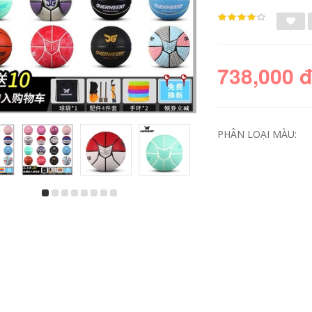
738,000 
PHÂN LOẠI MÀU:
mua quả bóng đá ở
giá tiền 1 quả bóng
hà nội Quân đội
đá Authentic Elf Ball
Bóng rổ Bóng rổ
Shop Đặc biệt Bóng
Cửa hàng Flagship
rổ Quân đội Anh trai
chính hãng G Rum
Cherry Blossom JG
ink Girl Đặc biệt Bài
Quà tặng Thói quen
hát quân sự đích
rất nghiêm túc quả
thực Trang web
bóng đá fifa quả
chính thức Cửa
bóng đá chính hãng
hàng Tinh chất mua
quả bóng đá cho bé
738,000
quả bóng đá xịn