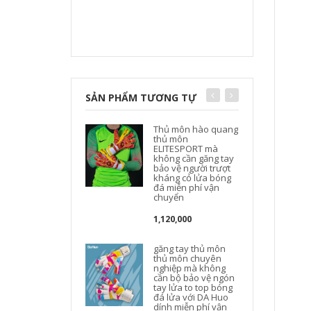
SẢN PHẨM TƯƠNG TỰ
Thủ môn hào quang
thủ môn
ELITESPORT mà
không cần găng tay
bảo vệ người trượt
kháng cỏ lửa bóng
đá miễn phí vận
chuyển
1,120,000
găng tay thủ môn
thủ môn chuyên
nghiệp mà không
cần bộ bảo vệ ngón
tay lửa to top bóng
đá lửa với DA Huo
dính miễn phí vận