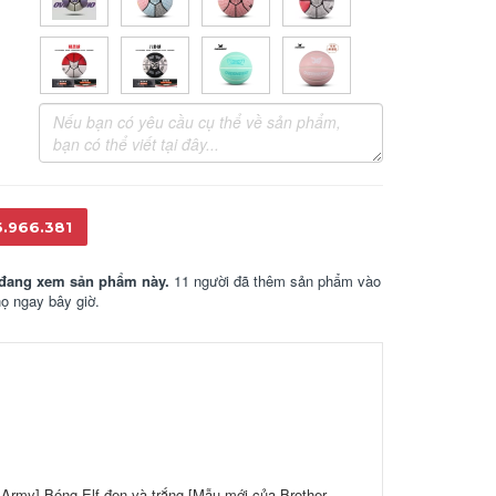
6.966.381
đang xem sản phẩm này.
11 người đã thêm sản phẩm vào
họ ngay bây giờ.
 Army] Bóng Elf đen và trắng [Mẫu mới của Brother