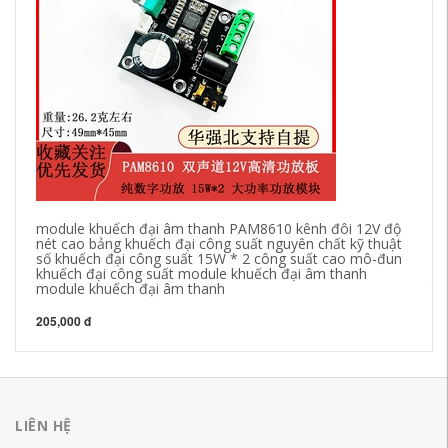
module khuếch đại âm thanh PAM8610 kênh đôi 12V độ
mo
nét cao bảng khuếch đại công suất nguyên chất kỹ thuật
15
số khuếch đại công suất 15W * 2 công suất cao mô-đun
TP
khuếch đại công suất module khuếch đại âm thanh
mo
module khuếch đại âm thanh
th
205,000 đ
22
LIÊN HỆ