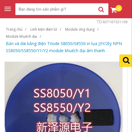
0
Toggle
navigation
TD-607187331198
Trang chủ
Linh kiện điện tử
Module ứng dụng
Module khuếch đại
Bản vá dài bằng điện Triode S8050/S8550 in lụa J3Y/2ty NPN
SS8050/SS8550/Y1/Y2 module khuếch đại âm thanh