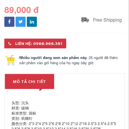
89,000 đ
Free Shipping
LIÊN HỆ: 0966.966.381
Nhiều người đang xem sản phẩm này.
25 người đã thêm
sản phẩm vào giỏ hàng của họ ngay bây giờ.
MÔ TẢ CHI TIẾT
头型: 沉头
材质: 碳钢
标准类型: 国标
类别: 机螺钉
颜色分类: 2*3 2*4 2*5 2*6 2*8 2*10 2*12 2*16 2.5*3 2.5*4 2.5*5
2.5*6 2.5*8 2.5*10 2.5*12 2.5*14 2.5*16 2.5*20 2.5*25