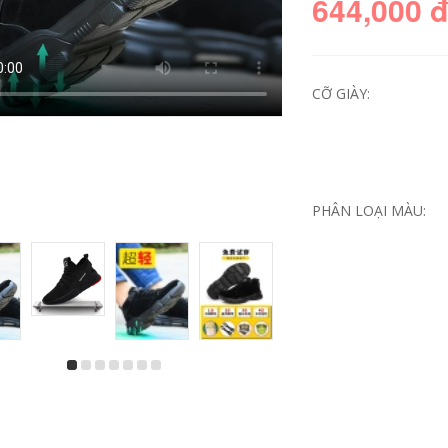
644,000 
CỠ GIÀY:
PHÂN LOẠI MÀU:
Giày bảo hiểm lao
Giày bảo hiểm lao
động nam mùa hè
động nam mùa hè
thoáng khí á mùi
thoáng khí đầu thép
chống đập túi thép
chống đâm thủng
chống đâm đầu an
cách nhiệt ánh sáng
toàn chống mài
an ninh xây dựng
mòn bốn mùa làm
bốn mùa giày làm
việc
việc
604,000
604,000
Giày cao cổ nam
Giày bảo hiểm lao
mùa hè thoáng khí
động Giày nam mùa
ánh sáng mùi chống
hè thoáng khí