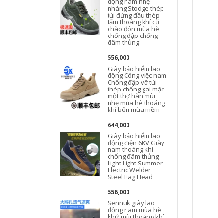
động nam nhẹ
nhàng Stodge thép
túi đứng đầu thép
tấm thoáng khí cũ
chào đón mùa hè
chống đập chống
đâm thủng
556,000
Giày bảo hiểm lao
động Công việc nam
Chống đập vỡ túi
thép chống gai mặc
một thợ hàn mùi
nhẹ mùa hè thoáng
khí bốn mùa mềm
644,000
Giày bảo hiểm lao
động điện 6KV Giày
nam thoáng khí
chống đâm thủng
Light Light Summer
Electric Welder
Steel Bag Head
556,000
Sennuk giày lao
động nam mùa hè
khử mùi thoáng khí