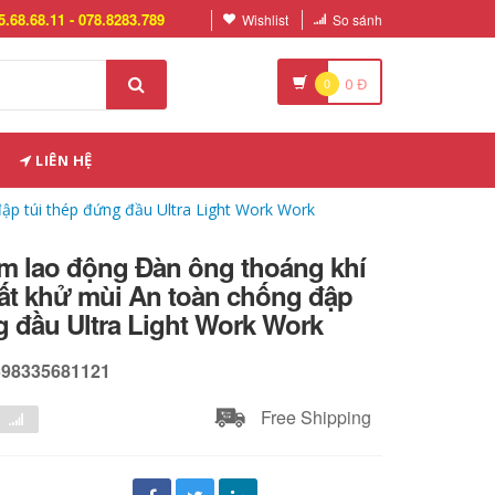
5.68.68.11 - 078.8283.789
Wishlist
So sánh
0
0
Đ
LIÊN HỆ
p túi thép đứng đầu Ultra Light Work Work
ểm lao động Đàn ông thoáng khí
t khử mùi An toàn chống đập
g đầu Ultra Light Work Work
598335681121
Free Shipping