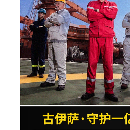
mùi Khử mùi Light
Giày bảo hiểm lao
Old Warfare Giày
động Giày nam
Safet An toàn
Chống đập vỡ
Summer Anti-
Chống đâm thủng
Smashing Puncture
Trang web Ánh
Pack Bag Head
sáng Chống vũ
Head
trang Thợ điện An
toàn Túi thép không
thấm nước Đầu giày
604,000
cũ
Sen Nuoke Steel
Header Công việc
604,000
Giày an toàn Đàn
ông Nhẹ thoáng khí
Sennock Thợ điện
Khử mùi Hàn chống
Lao động Giày bảo
phồng Chống đập
hiểm nam Ánh sáng
vỡ Trang web chống
chống đập qua thợ
xỏm
hàn thông gió Anti-
Piercing Đặc biệt An
toàn cách nhiệt
540,000
Sennuk Laboaf
580,000
Giày nam Mùa hè
thoáng khí Chống
Giày bảo hiểm lao
mùi Chống đâm
động Đàn ông mặc
thủng Giày công sở
quần áo khử mùi
Thép Túi đứng Đầu
thoáng khí và giày
nữ cách nhiệt
công sở nhẹ chống
đập chống đâm
thủng thợ hàn điện
644,000
chống nước cũ
Giày bảo hiểm lao
động Giày nam làm