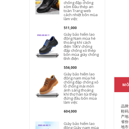
chống đập chống
xỏm Đầu thép an
toàn Trang web
cách nhiệt bốn mùa
làm việc
511,000
Giày bảo hiểm lao
động Nam mùa hè
thoáng khí cách
điện 10KV chống
đập chống xỏ thép
bốn mùa giày chống
tĩnh điện
556,000
Giày bảo hiểm lao
động nam mùa hè
chống đập chống xỏ
MÔ
lỗ chống mài mòn
ánh sáng thoáng
khí thợ hàn túi thép
đứng đầu bốn mùa
làm việc
品牌
鞋码: 
604,000
产地
省份
Giày bảo hiểm lao
地市
động Giày nam mùa