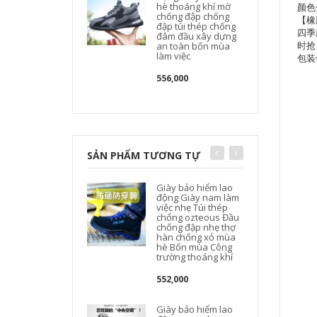
hè thoáng khí mờ
颜色
chống đập chống
【橡
đập túi thép chống
四季
đâm đầu xây dựng
时抢
an toàn bốn mùa
làm việc
包装体
556,000
SẢN PHẨM TƯƠNG TỰ
Giày bảo hiểm lao
động Giày nam làm
việc nhẹ Túi thép
chống ozteous Đầu
chống đập nhẹ thợ
hàn chống xỏ mùa
hè Bốn mùa Công
trường thoáng khí
552,000
Giày bảo hiểm lao