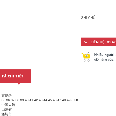
đập chống đâm
chống đập chống
thủng túi thép đầu
đâm 轻 防 防 防 防
bốn mùa an toàn
Ultra Light Soft
cách nhiệt giày công
không đáy trang
sở
web cách nhiệt giày
GHI CHÚ
công sở
451,000
604,000
Giày bảo hiểm lao
động nam mùa hè
Giày bảo hiểm lao
thoáng khí chống
động nam mùa hè
đập chống xỏ thép
thoáng khí đầu thép
LIÊN HỆ: 096
đầu đèn 轻 防 防 臭
chống đâm thủng
dưới đáy làm việc
bốn mùa an toàn
cách nhiệt an toàn
ánh sáng mềm
Nhiều người 
bốn mùa
trang web giày công
giỏ hàng của 
sở
556,000
604,000
Giày bảo hiểm lao
động Giày nam mùa
Giày bảo hiểm lao
 TẢ CHI TIẾT
hè chống mờ chống
động Đàn ông khử
mite chống đâm
mùi và ánh sáng
thủng thép túi cách
đập vỡ Chống
nhiệt thoáng khí
xuyên thấu mùa hè
Bốn mùa làm việc
Túi thép thoáng khí
: 古伊萨
Giày nữ
Đầu xây dựng Trang
web cách nhiệt Giày
35 36 37 38 39 40 41 42 43 44 45 46 47 48 49.5 50
công sở
507,000
: 中国大陆
: 山东省
604,000
: 潍坊市
Giày bảo hiểm lao