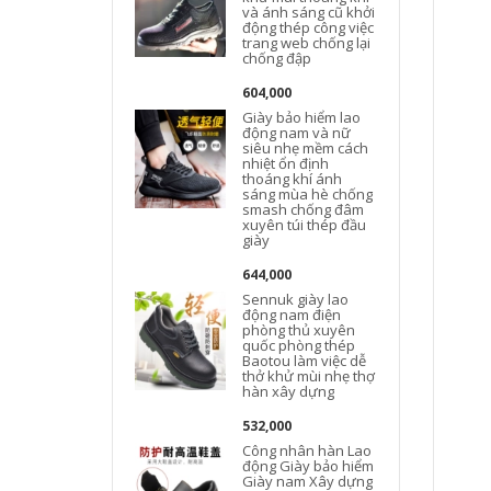
và ánh sáng cũ khởi
động thép công việc
trang web chống lại
chống đập
604,000
Giày bảo hiểm lao
động nam và nữ
siêu nhẹ mềm cách
nhiệt ổn định
thoáng khí ánh
sáng mùa hè chống
smash chống đâm
xuyên túi thép đầu
giày
644,000
Sennuk giày lao
động nam điện
phòng thủ xuyên
quốc phòng thép
Baotou làm việc dễ
thở khử mùi nhẹ thợ
hàn xây dựng
532,000
Công nhân hàn Lao
động Giày bảo hiểm
Giày nam Xây dựng