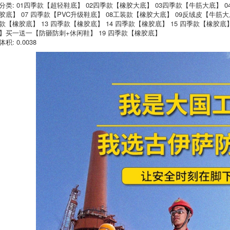
分类: 01四季款【超轻鞋底】 02四季款【橡胶大底】 03四季款【牛筋大底】 04
động Giày nam mùa
hè thoáng khí
Giày cao cổ nam
胶底】 07 四季款【PVC升级鞋底】 08工装款【橡胶大底】 09反绒皮【牛筋大底
chống đập chống xỏ
mùa hè thoáng khí
款【橡胶底】 13 四季款【橡胶底】 14 四季款【橡胶底】 15 四季款【橡胶底】
túi thép đầu ánh
đầu thép chống đập
】买一送一【防砸防刺+休闲鞋】 19 四季款【橡胶底】
sáng á mùi trang
qua bốn mùa siêu
web an toàn bốn
nhẹ mềm đáy an
积: 0.0038
mùa giày làm việc
toàn giày công sở
604,000
604,000
Giày bảo hiểm lao
Giày bảo hiểm lao
động nam siêu nhẹ,
động Đàn ông và túi
chống mùi, chống
thép Đầu thoáng khí
mạt, túi thép chống
Chống đập chống
xuyên, cách nhiệt,
đâm thủng Mặc một
mùa hè, công việc
khung công việc Mùi
mềm thoáng khí
xây dựng Trang
web thợ hàn điện cũ
Tấm thép cũ
604,000
572,000
Giày bảo hiểm lao
động Đàn ông Khử