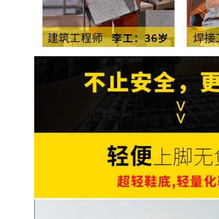
604,000
ác sỹ bệnh viện
0.000 đ