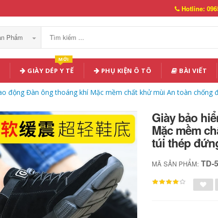
Hotline: 096
Sản Phẩm
MỚI
GIÀY DÉP Y TẾ
PHỤ KIỆN Ô TÔ
BÀI VIẾT
lao động Đàn ông thoáng khí Mặc mềm chất khử mùi An toàn chống đậ
Giày bảo hi
Mặc mềm chấ
túi thép đứn
TD-
MÃ SẢN PHẨM: