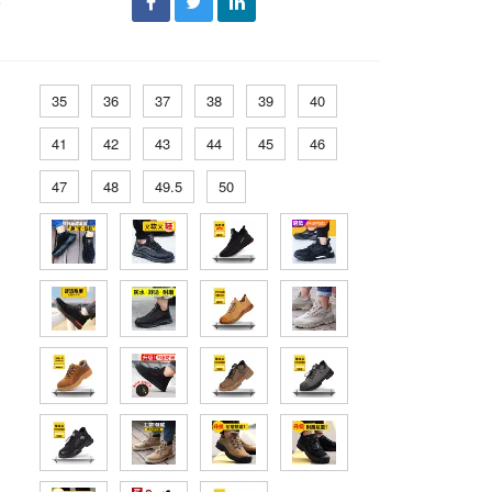
đ
35
36
37
38
39
40
41
42
43
44
45
46
47
48
49.5
50