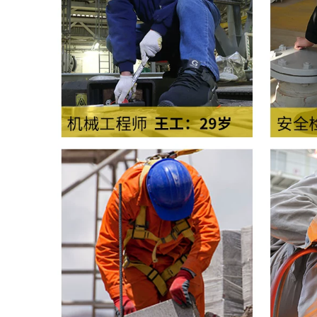
Giày Lao động
Sennuk Giày da
568,000
nam chống nóng
đứng đầu túi chống
Sennuk Giày Lao
đập chống đâm
động Nam Chống
thủng thợ hàn an
đập vỡ Chống đâm
toàn công việc cao
thủng Thép Đầu Thợ
hàn Công cụ an
toàn Trang web
552,000
Wear-kháng chống
Giày bảo vệ siêu
thấm nước
nhẹ Giày nam đế
mềm chống đâm
507,000
chích chống đâm
thủng mùa hè Khăn
Giày bảo vệ siêu
khử mùi thoáng khí
nhẹ Soft Men Anti-
Giày công sở an
Smashing Chống
toàn Trang web
xuyên thoáng
cách nhiệt
760,000
760,000
Giày bảo hiểm lao
Giày bảo vệ siêu
động Đàn ông
nhẹ Giày đế mềm đế
thoáng khí Chống
mềm, thoáng khí
hôi thối Chống đập
mùa hè, khử mùi,
vỡ Công việc An
an toàn, đầu túi
toàn Công việc
thép
Trang web an toàn
chống mài mòn Túi
thép mùa hè
644,000