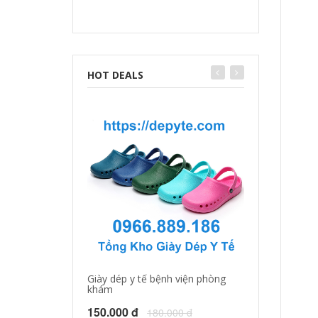
HOT DEALS
Giày dép y tế bệnh viện phòng
Giày dép y tá, b
khám
150.000 đ
18
150.000 đ
180.000 đ