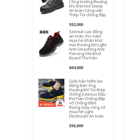
Công trường thoáng
khí Anti-Hot Steep
An toàn Công việc
Thép Túi chống đập
552,000
Sennuk Lao động
an toàn cho nam
mùa hè Khăn khử
mùi thoáng khí Light
Anti-Smashing Anti-
Piercing Old Boot
Board Thợ hàn
604,000
Giày bảo hiểm lao
động Đàn ông
thoáng khí Túi thép
chống ozteous Đầu
thợ hàn Chống đập
vỡ Chống đâm
thủng Giày công sở
mùa hè Light
Electrician An toàn
556,000