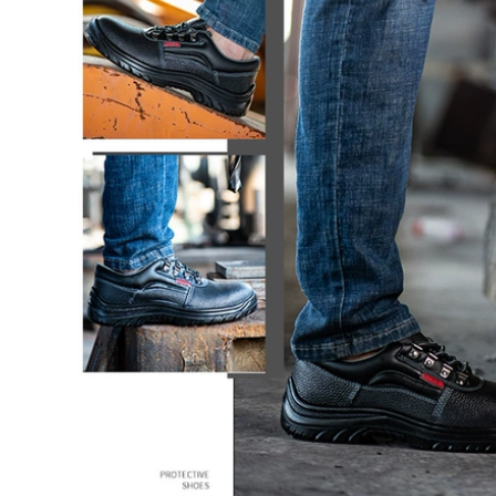
Giày bảo hiểm lao
động Giày nam làm
540,000
việc chống mùi
chống sập chống
Sennuk giày lao
đâm thủng AN TOÀN
động nam thông
AN TOÀN ĐẶC BIỆT
thường da thoáng
Dầu chống thấm
khí khử mùi trang
chống trượt đặc biệt
web công việc an
toàn giày thép đầu
chống đập
556,000
Giày bảo hiểm lao
604,000
động Đàn ông
thoáng khí Chống
Sennuk Lao động
mùi Ánh sáng
An toàn cho nam
Chống đập túi Thép
Ánh sáng thoáng
Đầu an toàn Trang
khí Công việc an
web an toàn Giày
toàn an toàn
mùa hè chống mài
Casual Anti-
mòn
Smashing Anti-
Piercing Steel Bag
Công trường xây
604,000
dựng
Giày bảo hiểm lao
động nam mùa hè
604,000
thoáng khí chống
mùi túi đứng đầu
Giày bảo hiểm lao
chống đập chống
động Đàn ông
đâm thủng an toàn
thoáng khí Chống
công việc chống
hôi thối Công việc
trượt chống trượt cũ
Túi thép Đầu chống
mite Chống đâm