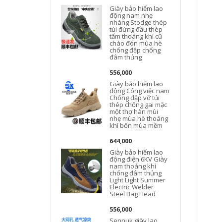
Giày bảo hiểm lao
động nam nhẹ
nhàng Stodge thép
túi đứng đầu thép
tấm thoáng khí cũ
chào đón mùa hè
chống đập chống
đâm thủng
556,000
Giày bảo hiểm lao
động Công việc nam
Chống đập vỡ túi
thép chống gai mặc
một thợ hàn mùi
nhẹ mùa hè thoáng
khí bốn mùa mềm
644,000
Giày bảo hiểm lao
động điện 6KV Giày
nam thoáng khí
chống đâm thủng
Light Light Summer
Electric Welder
Steel Bag Head
556,000
Sennuk giày lao