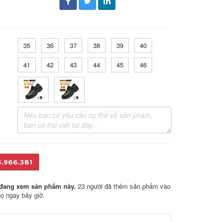
đ
35
36
37
38
39
40
41
42
43
44
45
46
6.966.381
đang xem sản phẩm này.
23 người đã thêm sản phẩm vào
họ ngay bây giờ.