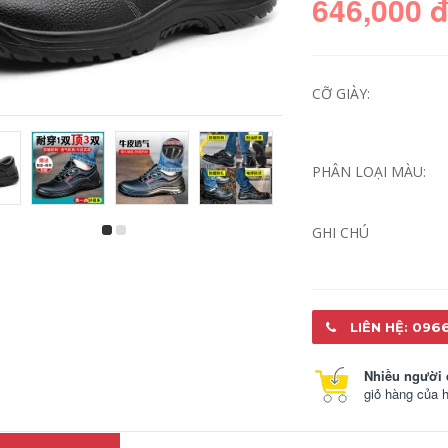
646,000 
CỠ GIÀY:
PHÂN LOẠI MÀU:
GHI CHÚ
Giày bảo hiểm lao
Giày bảo hiểm lao
động nam chống
động Giày diệu nam
mite chống mite làm
chống trượt chống
việc nhẹ nhà bếp
trượt Chống đâm
thép túi đầu thoáng
thủng Giày an toàn
khí stods mùa hè
Trang web cách
chống trượt bốn
nhiệt Giày công sở
LIÊN HỆ: 096
mùa
đặc biệt mùa hè
597,000
525,000
Nhiều người 
giỏ hàng của 
Giày điện giày 6kv
Giày bảo hiểm lao
cách nhiệt giày bảo
động nam chống
hiểm lao động làm
đập túi chống xỏ túi