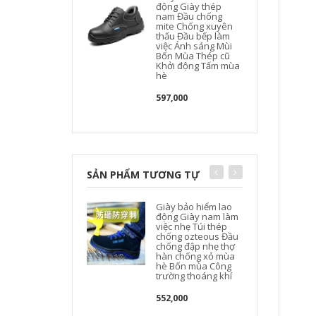
động Giày thép
nam Đầu chống
mite Chống xuyên
thấu Đầu bếp làm
việc Ánh sáng Mùi
Bốn Mùa Thép cũ
Khởi động Tấm mùa
hè
597,000
SẢN PHẨM TƯƠNG TỰ
Giày bảo hiểm lao
động Giày nam làm
việc nhẹ Túi thép
chống ozteous Đầu
chống đập nhẹ thợ
hàn chống xỏ mùa
hè Bốn mùa Công
trường thoáng khí
552,000