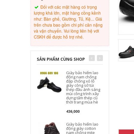
Đối với các mặt hàng có trọng
lượng khá lớn, mặt hàng cồng kềnh
như: Bàn ghế, Giường, Tủ, Kệ... Giá
trên chưa bao gồm chi phí cân nặng
và vận chuyển. Vui lòng liên hệ với
CSKH để được hỗ trợ nhé.
SẢN PHẨM CÙNG SHOP
Giày bảo hiểm lao
động nam chống
đập chống xỏ lỗ
giày công sở túi
thép đầu ánh sáng
mùi công trình xây
dựng tấm thép cũ
thời trang mùa hè
436,000
Giày bảo hiểm lao
động giày cotton
nam chống mite