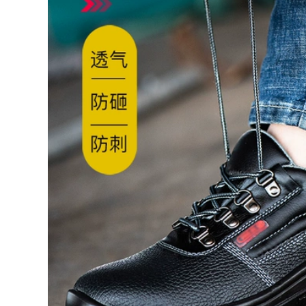
Giày bảo hiểm lao
thép nam Đầu
động Nam Nhẹ
chống đập chống
nhàng Mùi thép Túi
đâm thủng Không
chống mite Chống
thấm nước ấm ấm
xuyên xuyên Bốn
Giày công sở ấm áp
Mùa Giày công sở
Giày cotton cũ mùa
cao cấp Trang web
đông
làm việc Old Boot
Thợ hàn
525,000
525,000
Giày bảo hiểm lao
Giày bảo hiểm lao
động nam siêu nhẹ,
động Đàn ông và túi
chống mùi, chống
thép Đầu thoáng khí
mạt, túi thép chống
Chống đập chống
xuyên, cách nhiệt,
đâm thủng Mặc một
mùa hè, công việc
khung công việc Mùi
mềm thoáng khí
xây dựng Trang
web thợ hàn điện cũ
Tấm thép cũ
604,000
572,000