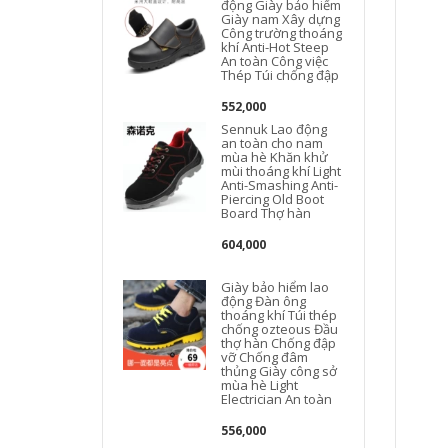
động Giày bảo hiểm
Giày nam Xây dựng
Công trường thoáng
khí Anti-Hot Steep
An toàn Công việc
Thép Túi chống đập
552,000
Sennuk Lao động
an toàn cho nam
mùa hè Khăn khử
mùi thoáng khí Light
Anti-Smashing Anti-
Piercing Old Boot
Board Thợ hàn
604,000
Giày bảo hiểm lao
động Đàn ông
thoáng khí Túi thép
chống ozteous Đầu
thợ hàn Chống đập
vỡ Chống đâm
thủng Giày công sở
mùa hè Light
Electrician An toàn
556,000