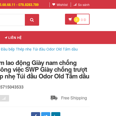
5.68.68.11 - 078.8283.789
Wishlist
So sánh
0
0
Đ
LIÊN HỆ
t Đầu bếp Thép nhẹ Túi đầu Odor Old Tấm dầu
ểm lao động Giày nam chống
ông việc SWP Giày chống trượt
p nhẹ Túi đầu Odor Old Tấm dầu
35715043533
Free Shipping