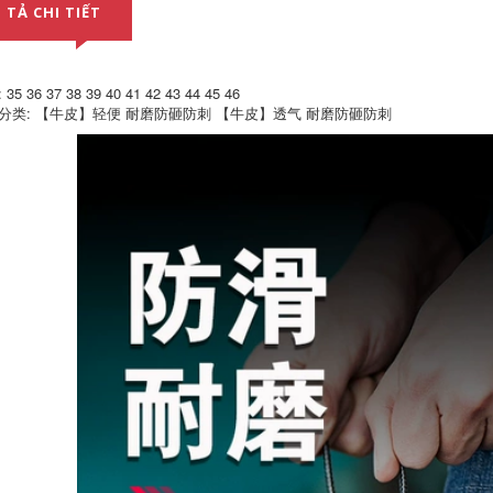
việc chống lại chống
đứng đầu bốn mùa
 TẢ CHI TIẾT
đập thấm thâm
ánh sáng ododous
nhập mùa hè
mùa hè thép tấm
thoáng khí chống
làm việc khử mùi
trượt băng
525,000
35 36 37 38 39 40 41 42 43 44 45 46
601,000
分类: 【牛皮】轻便 耐磨防砸防刺 【牛皮】透气 耐磨防砸防刺
Giày bảo hiểm lao
Giày bảo hiểm lao
động Giày nam
động ánh sáng nam
chống trơn trượt Túi
chống mùi chống
chống trượt Chống
mite chống đâm
smash Chống đâm
thủng mặt dây
thủng Light Odor
chuyền giày công sở
Giày làm việc Trang
chống trượt chịu
web làm việc cũ
mài mòn bốn mùa
thép tấm cũ
642,000
Giày bảo hiểm lao
646,000
động nam chống
Giày bảo hiểm lao
mite chống xỏ giày
động nam Chống
công sở xây dựng
đập vỡ Chống
an toàn ánh sáng
xuyên xuyên Giày
mờ bốn mùa bảo
Công việc Túi thép
hiểm cũ mùa hè
Đầu Chef Light Mùi
thoáng khí
thoáng khí Chống
trượt Mùa hè Cũ
601,000
646,000
Giày bảo hiểm lao
động cao cấp Giày