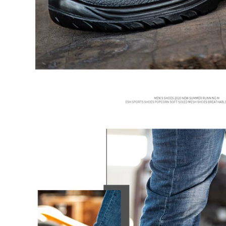
Giày bảo hiểm lao
động Đàn ông Khử
mùi Khử mùi Light
Giày bảo hiểm lao
Old Warfare Giày
động Giày nam
Safet An toàn
Chống đập vỡ
Summer Anti-
Chống đâm thủng
Smashing Puncture
Trang web Ánh
Pack Bag Head
sáng Chống vũ
Head
trang Thợ điện An
toàn Túi thép không
thấm nước Đầu giày
604,000
cũ
Sen Nuoke Steel
Header Công việc
604,000
Giày an toàn Đàn
ông Nhẹ thoáng khí
Sennock Thợ điện
Khử mùi Hàn chống
Lao động Giày bảo
phồng Chống đập
hiểm nam Ánh sáng
vỡ Trang web chống
chống đập qua thợ
xỏm
hàn thông gió Anti-
Piercing Đặc biệt An
toàn cách nhiệt
540,000
Sennuk Laboaf
580,000
Giày nam Mùa hè
thoáng khí Chống
Giày bảo hiểm lao
mùi Chống đâm
động Đàn ông mặc
thủng Giày công sở
quần áo khử mùi
Thép Túi đứng Đầu
thoáng khí và giày
nữ cách nhiệt
công sở nhẹ chống
đập chống đâm
thủng thợ hàn điện
644,000
chống nước cũ