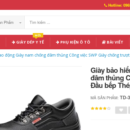
Hotline: 096
Sản Phẩm
MỚI
GIÀY DÉP Y TẾ
PHỤ KIỆN Ô TÔ
BÀI VIẾT
lao động Giày nam chống đâm thủng Công việc SWP Giày chống trượ
Giày bảo hi
đâm thủng C
Đầu bếp Thé
TD-
MÃ SẢN PHẨM: