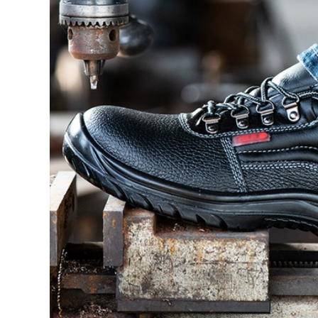
thép mùa hè
644,000
604,000
ác sỹ bệnh viện