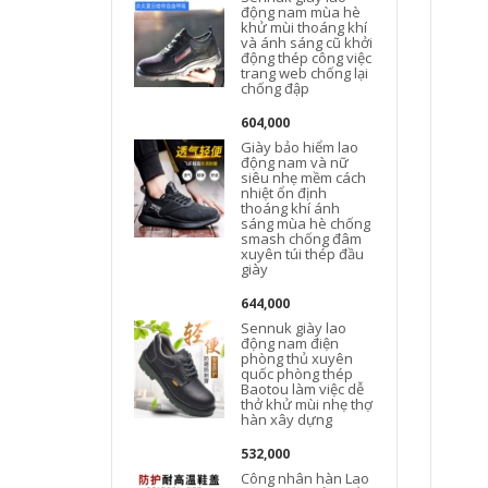
động nam mùa hè
khử mùi thoáng khí
và ánh sáng cũ khởi
động thép công việc
trang web chống lại
chống đập
604,000
Giày bảo hiểm lao
động nam và nữ
siêu nhẹ mềm cách
nhiệt ổn định
thoáng khí ánh
sáng mùa hè chống
smash chống đâm
xuyên túi thép đầu
giày
644,000
Sennuk giày lao
động nam điện
phòng thủ xuyên
quốc phòng thép
Baotou làm việc dễ
thở khử mùi nhẹ thợ
hàn xây dựng
532,000
Công nhân hàn Lao