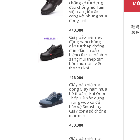
chống xỏ túi đứng
MÔ
đầu chống mùi làm
việc cao giúp ấm
cộng với nhung mùa
đông lạnh
鞋码: 
440,000
颜色
Giày bảo hiểm lao
động nam chống
đập túi thép chống
đâm đầu cũ bảo
hiểm cũ mùa hè ánh
sáng mùi thép tấm
bốn mùa làm việc
thoáng khí
428,000
Giày bảo hiểm lao
động Giày nam mùa
hè thoáng khí Odor
Thép Túi xây dựng
Trang web cũ để
bảo vệ Smashing
Giày công sở chống
mài mòn
460,000
Giày bảo hiểm lao