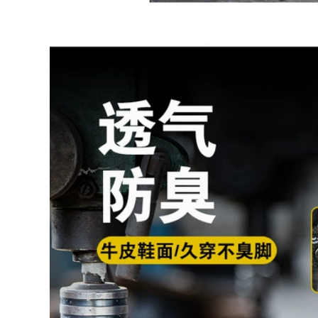
thủng An toàn Da
604,000
bò Thợ hàn Giày cũ
Giày Lao động
Sennuk Giày da
568,000
nam chống nóng
đứng đầu túi chống
Sennuk Giày Lao
đập chống đâm
động Nam Chống
thủng thợ hàn an
đập vỡ Chống đâm
toàn công việc cao
thủng Thép Đầu Thợ
hàn Công cụ an
toàn Trang web
552,000
Wear-kháng chống
Giày bảo vệ siêu
thấm nước
nhẹ Giày nam đế
mềm chống đâm
507,000
chích chống đâm
thủng mùa hè Khăn
Giày bảo vệ siêu
khử mùi thoáng khí
nhẹ Soft Men Anti-
Giày công sở an
Smashing Chống
toàn Trang web
xuyên thoáng
cách nhiệt
760,000
760,000
Giày bảo hiểm lao
Giày bảo vệ siêu
động Đàn ông
nhẹ Giày đế mềm đế
thoáng khí Chống
mềm, thoáng khí
hôi thối Chống đập
mùa hè, khử mùi,
vỡ Công việc An
an toàn, đầu túi
toàn Công việc
thép
Trang web an toàn
chống mài mòn Túi