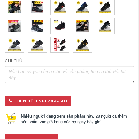
GHI CHÚ
LIÊN HỆ: 0966.966.381
Nhiều người đang xem sản phẩm này.
28 người đã thêm
sản phẩm vào giỏ hàng của họ ngay bây giờ.