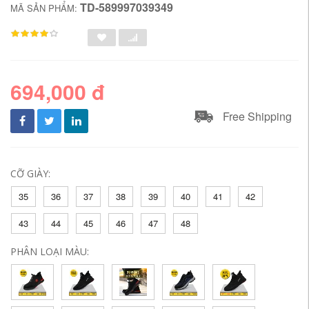
TD-589997039349
MÃ SẢN PHẨM:
694,000 đ
Free Shipping
CỠ GIÀY:
35
36
37
38
39
40
41
42
43
44
45
46
47
48
PHÂN LOẠI MÀU: