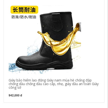
Giày bảo hiểm lao động Giày nam mùa hè chống đập
Gi
chống dầu chống dầu cao cấp, nhẹ, giày dầu an toàn Giày
ch
công sở
ch
942,000 đ
73