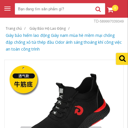
0
Toggle
navigation
TD-589997039349
Trang chủ
Giày Bảo Hộ Lao Động
Giày bảo hiểm lao động Giày nam mùa hè mềm mại chống
đập chống xỏ túi thép đầu Odor ánh sáng thoáng khí công việc
an toàn công trình