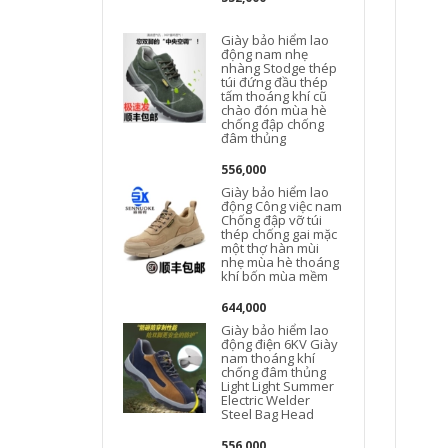
Giày bảo hiểm lao
động nam nhẹ
nhàng Stodge thép
túi đứng đầu thép
tấm thoáng khí cũ
chào đón mùa hè
chống đập chống
đâm thủng
556,000
Giày bảo hiểm lao
động Công việc nam
Chống đập vỡ túi
thép chống gai mặc
một thợ hàn mùi
nhẹ mùa hè thoáng
khí bốn mùa mềm
644,000
Giày bảo hiểm lao
động điện 6KV Giày
nam thoáng khí
chống đâm thủng
Light Light Summer
Electric Welder
Steel Bag Head
556,000