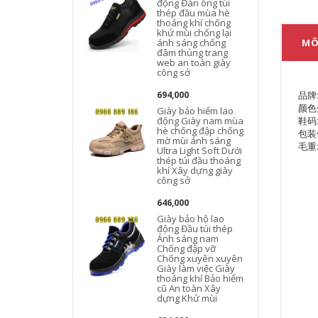
động Đàn ông túi
thép đầu mùa hè
thoáng khí chống
khử mùi chống lại
ánh sáng chống
MÔ
đâm thủng trang
web an toàn giày
công sở
品牌:
694,000
颜色
Giày bảo hiểm lao
鞋码: 
động Giày nam mùa
hè chống đập chống
包装体
mờ mùi ánh sáng
毛重:
Ultra Light Soft Dưới
thép túi đầu thoáng
khí Xây dựng giày
công sở
646,000
Giày bảo hộ lao
động Đầu túi thép
Ánh sáng nam
Chống đập vỡ
Chống xuyên xuyên
Giày làm việc Giày
thoáng khí Bảo hiểm
cũ An toàn Xây
dựng Khử mùi