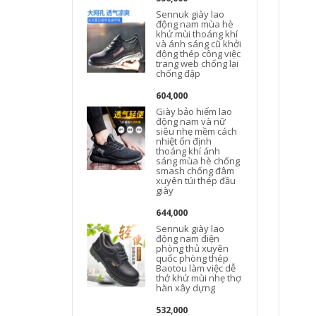
Sennuk giày lao
động nam mùa hè
khử mùi thoáng khí
và ánh sáng cũ khởi
động thép công việc
trang web chống lại
chống đập
604,000
Giày bảo hiểm lao
động nam và nữ
siêu nhẹ mềm cách
nhiệt ổn định
thoáng khí ánh
sáng mùa hè chống
smash chống đâm
xuyên túi thép đầu
giày
644,000
Sennuk giày lao
động nam điện
phòng thủ xuyên
quốc phòng thép
Baotou làm việc dễ
thở khử mùi nhẹ thợ
hàn xây dựng
532,000