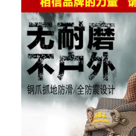
thủng thợ hàn điện
644,000
chống nước cũ
Giày bảo hiểm lao
động Giày nam làm
540,000
việc chống mùi
chống sập chống
Sennuk giày lao
đâm thủng AN TOÀN
động nam thông
AN TOÀN ĐẶC BIỆT
thường da thoáng
Dầu chống thấm
khí khử mùi trang
chống trượt đặc biệt
web công việc an
toàn giày thép đầu
chống đập
556,000
Giày bảo hiểm lao
604,000
động Đàn ông
thoáng khí Chống
Sennuk Lao động
mùi Ánh sáng
An toàn cho nam
Chống đập túi Thép
Ánh sáng thoáng
Đầu an toàn Trang
khí Công việc an
web an toàn Giày
toàn an toàn
mùa hè chống mài
Casual Anti-
mòn
Smashing Anti-
Piercing Steel Bag
Công trường xây
604,000
dựng
Giày bảo hiểm lao
động nam mùa hè
604,000
thoáng khí chống
mùi túi đứng đầu
Giày bảo hiểm lao
chống đập chống
động Đàn ông
đâm thủng an toàn
thoáng khí Chống
công việc chống
hôi thối Công việc