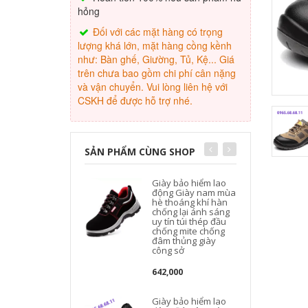
hỏng
Đối với các mặt hàng có trọng
lượng khá lớn, mặt hàng cồng kềnh
như: Bàn ghế, Giường, Tủ, Kệ... Giá
trên chưa bao gồm chi phí cân nặng
và vận chuyển. Vui lòng liên hệ với
CSKH để được hỗ trợ nhé.
SẢN PHẨM CÙNG SHOP
Giày bảo hiểm lao
động Giày nam mùa
hè thoáng khí hàn
chống lại ánh sáng
uy tín túi thép đầu
chống mite chống
đâm thủng giày
công sở
642,000
Giày bảo hiểm lao