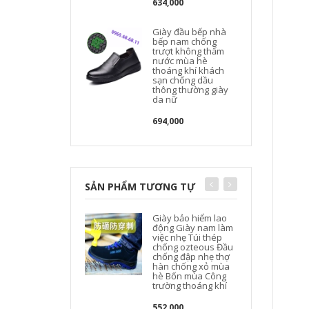
634,000
Giày đầu bếp nhà
bếp nam chống
trượt không thấm
nước mùa hè
thoáng khí khách
sạn chống dầu
thông thường giày
da nữ
694,000
SẢN PHẨM TƯƠNG TỰ
Giày bảo hiểm lao
động Giày nam làm
việc nhẹ Túi thép
chống ozteous Đầu
chống đập nhẹ thợ
hàn chống xỏ mùa
hè Bốn mùa Công
trường thoáng khí
552,000