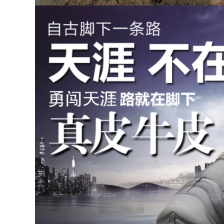
thép
Trang web an toàn
chống mài mòn Túi
thép mùa hè
644,000
604,000
ác sỹ bệnh viện