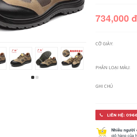
734,000 
CỠ GIÀY:
PHÂN LOẠI MÀU:
Giày chống tĩnh
Giày bảo hiểm lao
điện nam chống
động Giày nam mùa
GHI CHÚ
quay mùa hè
hè thoáng khí
thoáng khí chống
Chống ozteed Đầu
đông Lao động Giày
thép Chống mite
bảo hiểm mềm Giày
Chống đâm thủng
đế mềm dày an
Trang web làm việc
toàn Giày công sở
chống mài mòn
LIÊN HỆ: 096
nữ
Giày an toàn
734,000
642,000
Nhiều người 
giỏ hàng của 