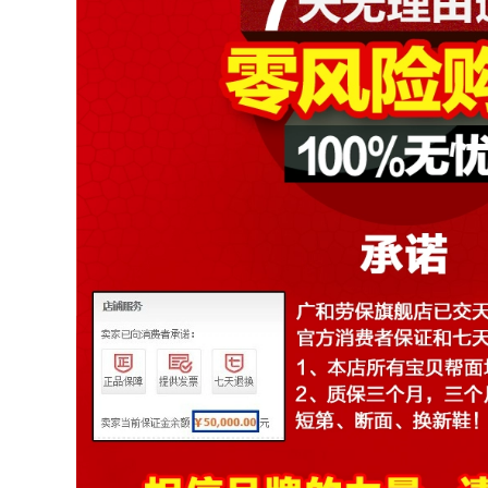
572,000
Giày bảo hiểm lao
động Đàn ông Khử
mùi Khử mùi Light
Giày bảo hiểm lao
Old Warfare Giày
động Giày nam
Safet An toàn
Chống đập vỡ
Summer Anti-
Chống đâm thủng
Smashing Puncture
Trang web Ánh
Pack Bag Head
sáng Chống vũ
Head
trang Thợ điện An
toàn Túi thép không
thấm nước Đầu giày
604,000
cũ
Sen Nuoke Steel
Header Công việc
604,000
Giày an toàn Đàn
ông Nhẹ thoáng khí
Sennock Thợ điện
Khử mùi Hàn chống
Lao động Giày bảo
phồng Chống đập
hiểm nam Ánh sáng
vỡ Trang web chống
chống đập qua thợ
xỏm
hàn thông gió Anti-
Piercing Đặc biệt An
toàn cách nhiệt
540,000
Sennuk Laboaf
580,000
Giày nam Mùa hè
thoáng khí Chống
Giày bảo hiểm lao
mùi Chống đâm
động Đàn ông mặc
thủng Giày công sở
quần áo khử mùi
Thép Túi đứng Đầu
thoáng khí và giày
nữ cách nhiệt
công sở nhẹ chống
đập chống đâm