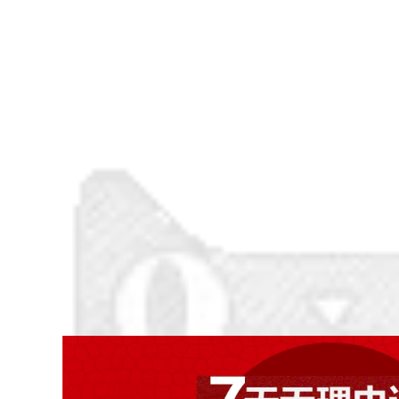
động nam mùa hè
thoáng khí khử mùi
Giày bảo hiểm lao
túi thép nhẹ chống
động nam và thép
đập chống đập
túi chống mite
chống quay thông
chống đâm thủng
thường giày cảnh
mùa hè thoáng khí
báo cũ giày an toàn
khử mùi chống trượt
giày an toàn thông
thường giày công sở
694,000
694,000
Giày bảo hiểm lao
Giày bảo hiểm lao
động nam siêu nhẹ,
động Đàn ông và túi
chống mùi, chống
thép Đầu thoáng khí
mạt, túi thép chống
Chống đập chống
xuyên, cách nhiệt,
đâm thủng Mặc một
mùa hè, công việc
khung công việc Mùi
mềm thoáng khí
xây dựng Trang
web thợ hàn điện cũ
Tấm thép cũ
604,000