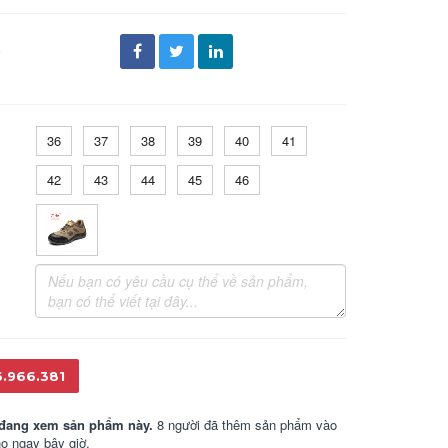
đ
36
37
38
39
40
41
42
43
44
45
46
6.966.381
đang xem sản phẩm này.
8 người đã thêm sản phẩm vào
họ ngay bây giờ.