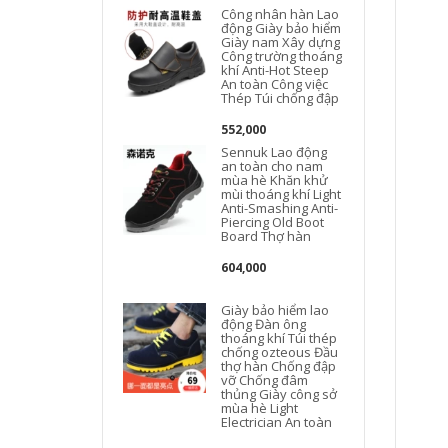
Công nhân hàn Lao
động Giày bảo hiểm
Giày nam Xây dựng
Công trường thoáng
khí Anti-Hot Steep
An toàn Công việc
Thép Túi chống đập
552,000
Sennuk Lao động
an toàn cho nam
mùa hè Khăn khử
mùi thoáng khí Light
Anti-Smashing Anti-
Piercing Old Boot
Board Thợ hàn
604,000
Giày bảo hiểm lao
động Đàn ông
thoáng khí Túi thép
chống ozteous Đầu
thợ hàn Chống đập
vỡ Chống đâm
thủng Giày công sở
mùa hè Light
Electrician An toàn