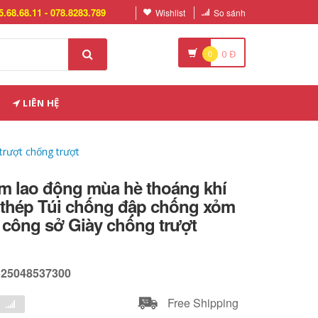
5.68.68.11 - 078.8283.789
Wishlist
So sánh
0
0
Đ
LIÊN HỆ
trượt chống trượt
ểm lao động mùa hè thoáng khí
 thép Túi chống đập chống xỏm
 công sở Giày chống trượt
525048537300
Free Shipping