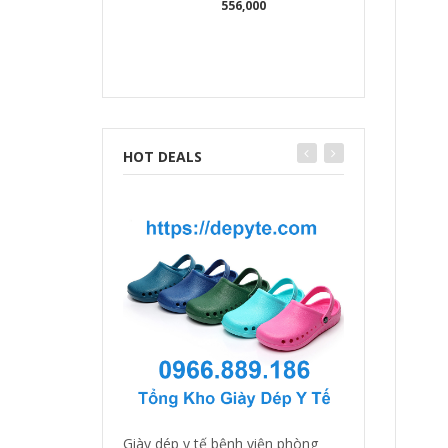
556,000
HOT DEALS
Giày dép y tế bệnh viện phòng
Giày dép y tá, b