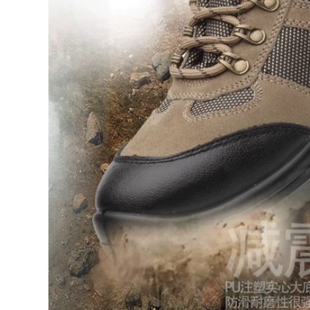
trượt chống trượt cũ
Túi thép Đầu chống
mite Chống đâm
thủng An toàn Da
604,000
bò Thợ hàn Giày cũ
Giày Lao động
Sennuk Giày da
568,000
nam chống nóng
đứng đầu túi chống
Sennuk Giày Lao
đập chống đâm
động Nam Chống
thủng thợ hàn an
đập vỡ Chống đâm
toàn công việc cao
thủng Thép Đầu Thợ
hàn Công cụ an
toàn Trang web
552,000
Wear-kháng chống
Giày bảo vệ siêu
thấm nước
nhẹ Giày nam đế
mềm chống đâm
507,000
chích chống đâm
thủng mùa hè Khăn
Giày bảo vệ siêu
khử mùi thoáng khí
nhẹ Soft Men Anti-
Giày công sở an
Smashing Chống
toàn Trang web
xuyên thoáng
cách nhiệt
760,000
760,000
Giày bảo hiểm lao
Giày bảo vệ siêu
động Đàn ông
nhẹ Giày đế mềm đế
thoáng khí Chống
mềm, thoáng khí
hôi thối Chống đập
mùa hè, khử mùi,
vỡ Công việc An
an toàn, đầu túi
toàn Công việc