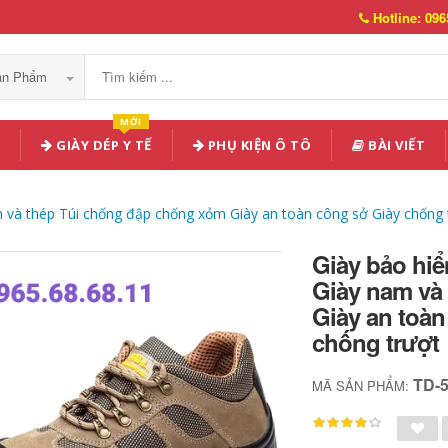
Hotline: 096
Sản Phẩm
MỚI
GIÀY DÉP Y TẾ
PHỤ KIỆN Ô TÔ
BÀI VIẾT
 và thép Túi chống đập chống xỏm Giày an toàn công sở Giày chống 
Giày bảo hi
Giày nam và
Giày an toàn
chống trượt
TD-
MÃ SẢN PHẨM: