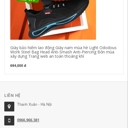
Giày bảo hiểm lao động Giày nam mùa hè Light Ododous
Gi
Work Steel Bag Head Anti-Smash Anti-Piercing Bốn mùa
th
xây dựng Trang web an toàn thoáng khí
hi
694,000 đ
76
LIÊN HỆ
Thanh Xuân - Hà Nội
0966.966.381