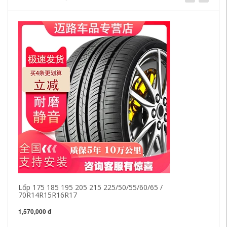
Lốp 175 185 195 205 215 225/50/55/60/65 /
lố
70R14R15R16R17
19
Se
êm
1,570,000 đ
4,