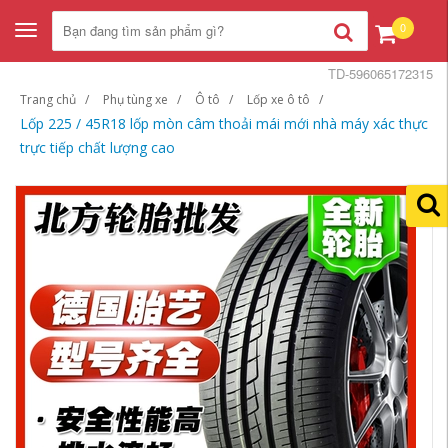
0
Toggle
navigation
TD-596065172315
Trang chủ
Phụ tùng xe
Ô tô
Lốp xe ô tô
Lốp 225 / 45R18 lốp mòn câm thoải mái mới nhà máy xác thực
trực tiếp chất lượng cao