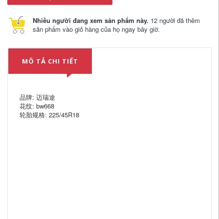
Nhiều người đang xem sản phẩm này.
12 người đã thêm
sản phẩm vào giỏ hàng của họ ngay bây giờ.
MÔ TẢ CHI TIẾT
品牌: 迈瑞途
花纹: bw668
轮胎规格: 225/45R18