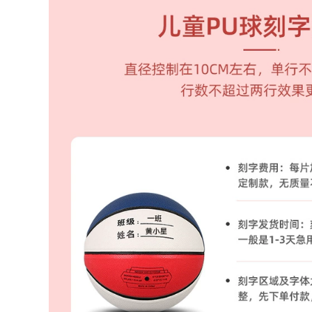
bóng rổ chính thức
798,000
Cửa hàng Flagship
các loại banh bóng
Kobe Bóng rổ Huijie
đá Authentic Quân
Mũ bảo hiểm
đội Bóng rổ Cửa
Limited Phiên bản
hàng Bóng rổ Trong
thời gian Hộp quà
nhà Cạnh tranh
tặng Hộp quà màu
ngoài trời Ca sĩ Sở
đen Mamba mua
Sense Sở Tiêu
quả bóng đá ở hà
chuẩn Số 7 Học sinh
nội mua quả bóng
Trang web chính
đá ở đâu
thức Đường phố
quả bóng đá chính
770,000
hãng banh bóng đá
bao nhiêu tiền
Chính hãng JG Jun
774,000
Ge Heavy Straight
Heavy Radio Đào
tạo Bóng rổ số 7
The Quân đội
Học sinh chính thức
Basketball
Cửa hàng Phản
Basketball Store
quang Bóng hoang
Trang web chính
dã Hoàng đế khổng
thức Wizard Ball
lồ banh bóng đá tốt
Taiji Tám G đồn JG
nhất giá 1 quả bóng
Mũ bảo hiểm rất
đá
nghiêm túc chính
thức Seven Ball
758,000
chính hãng mua
quả bóng đá ở hà
nội mua quả bóng
đá cho bé