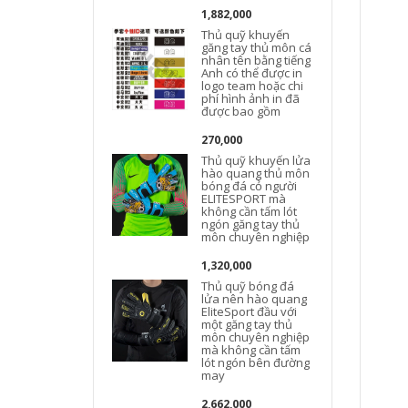
1,882,000
Thủ quỹ khuyến
găng tay thủ môn cá
nhân tên bằng tiếng
Anh có thể được in
logo team hoặc chi
phí hình ảnh in đã
c
được bao gồm
270,000
Thủ quỹ khuyến lửa
hào quang thủ môn
bóng đá cỏ người
ELITESPORT mà
không cần tấm lót
ngón găng tay thủ
môn chuyên nghiệp
1,320,000
Thủ quỹ bóng đá
lửa nên hào quang
EliteSport đầu với
một găng tay thủ
môn chuyên nghiệp
mà không cần tấm
lót ngón bên đường
may
2,662,000