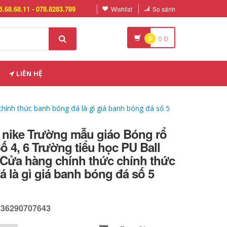
5.68.68.11 - 078.8283.789
Wishlist
So sánh
0
0
Đ
LIÊN HỆ
chính thức banh bóng đá là gì giá banh bóng đá số 5
 nike Trường mẫu giáo Bóng rổ
ố 4, 6 Trường tiểu học PU Ball
t Cửa hàng chính thức chính thức
 là gì giá banh bóng đá số 5
636290707643