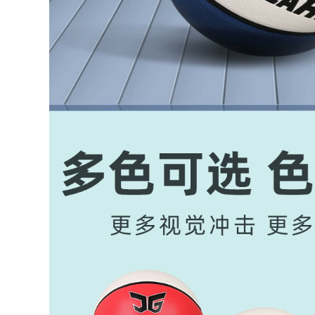
mọi thứ với một
bằng tấm lót ngón
phanh tay đen
hào quang của
không bảo vệ ngón
người dân thể thao
tay găng tay thủ
ưu tú trượt quỹ
môn thủ môn bóng
chuyên nghiệp thủ
đá
môn cỏ kháng
khuyến cáo
1,846,000
1,842,000
Siêu dài mọi thứ lên
phiên bản máy
Trưởng găng tay thủ
nghe nhạc dùng để
môn bóng đá Mỹ
chỉ một gói rộng đề
hào quang lửa thủ
cập mặc inseam dày
môn Elitesport cỏ
nhớt găng tay thủ
người trượt tấm lót
môn thủ môn bóng
ngón kháng
đá mạnh mẽ
1,882,000
2,662,000
găng tay thủ môn
bóng đá lửa Đức
siêu dài may mọi
Puma PUMA ONE
thứ lên lửa SRG
loạt đầu với găng
latex trong vòng thủ
tay thủ môn thủ
môn bóng đá
môn mủ vận chuyển
chuyên nghiệp VG3
chuyên nghiệp
LONGSTAR
1,766,000
2,662,000
Mùa hè 2020 thủ
bóng đá lửa Đức
môn hào quang lửa
REUSCH Hyun Chí
bóng đá người môn
2020 ATTRAKT PRO
thể thao ưu tú cỏ
G3 găng tay thủ