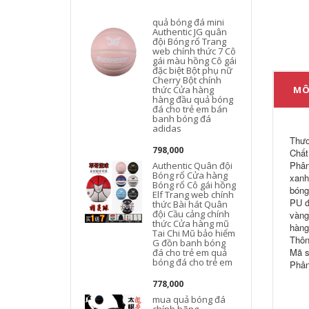
quả bóng đá mini
Authentic JG quân
đội Bóng rổ Trang
web chính thức 7 Cô
gái màu hồng Cô gái
đặc biệt Bột phụ nữ
Cherry Bột chính
thức Cửa hàng
MÔ
hàng đầu quả bóng
đá cho trẻ em bán
banh bóng đá
adidas
Thư
798,000
Chất
Phân
Authentic Quân đội
Bóng rổ Cửa hàng
xanh
Bóng rổ Cô gái hồng
bóng
Elf Trang web chính
PU đ
thức Bài hát Quân
đội Cầu cảng chính
vàng
thức Cửa hàng mũ
hàng
Tai Chi Mũ bảo hiểm
Thôn
G đồn banh bóng
Mã s
đá cho trẻ em quả
bóng đá cho trẻ em
Phân
778,000
mua quả bóng đá