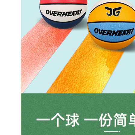
với găng tay thủ
môn thủ môn
môn bảo vệ ngón
chuyên nghiệp
tay chuyên nghiệp
3,016,000
1,842,000
Con rồng lửa thủ
Năm 2020 Trung
môn bóng đá thủ
Quốc và Trung
môn Dexia điều mà
Quốc hào quang
không bảo vệ ngón
lửa bóng đá thủ
tay vương miện siêu
môn cỏ người Elite
dính găng tay
mà không cần găng
đường may dày WG
tay thủ môn bảo vệ
3
ngón tay chuyên
nghiệp
2,662,000
1,120,000