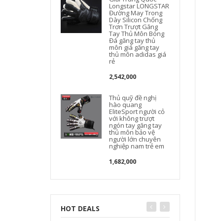
Longstar LONGSTAR
Đường May Trong
Dày Silicon Chống
Trơn Trượt Găng
Tay Thủ Môn Bóng
Đá găng tay thủ
môn giá găng tay
thủ môn adidas giá
rẻ
2,542,000
Thủ quỹ đề nghị
hào quang
EliteSport người cỏ
với không trượt
ngón tay găng tay
thủ môn bảo vệ
người lớn chuyên
nghiệp nam trẻ em
1,682,000
HOT DEALS