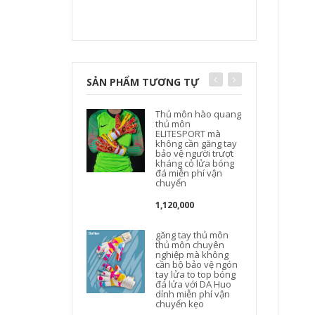
SẢN PHẨM TƯƠNG TỰ
Thủ môn hào quang
thủ môn
ELITESPORT mà
không cần găng tay
bảo vệ người trượt
kháng cỏ lửa bóng
đá miễn phí vận
chuyển
1,120,000
găng tay thủ môn
thủ môn chuyên
nghiệp mà không
cần bộ bảo vệ ngón
tay lửa to top bóng
đá lửa với DA Huo
dính miễn phí vận
chuyển kẹo