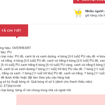
838,000
banh bóng đá size
4 Authentic JG Quân
đội Bóng rổ Bóng rổ
Quân đội Bóng rổ
Tiêu chuẩn ngoài
Nhiều người 
Bóng rổ Độ ẩm và
trời Đào tạo sinh
giỏ hàng của 
hấp thụ hao mòn
viên chính thức Cửa
chống trượt và mặc
hàng Flagship
mạng rất nghiêm
Chống mòn Trang
trọng Đỏ Pink Ball
web chính thức
 TẢ CHI TIẾT
Army Song 7 Cô gái
Cuộc thi chống trượt
Trang web chính
Bảy banh bóng đá
thức Cửa hàng mũ
tốt nhất quả bóng
bảo hiểm banh đá
đá bao nhiêu tiền
bóng trẻ em quả
bóng đá sân cỏ
ơng hiệu: OVERHEART
758,000
nhân tạo
 liệu: PU
Authentic Quân đội
 loại màu: PU đỏ, xanh lá và xanh dương -4 bóng [3-5 tuổi] PU nâu đỏ -4 bóng
Bóng rổ Bóng rổ
838,000
Trang web chính
 và trắng -4 bóng [3-5 tuổi] PU đỏ, xanh và trắng-4 bóng [3-5 tuổi] PU đỏ, xa
Quân đội Bóng rổ
thức Đen Kim cương
 [5-10 tuổi] PU xanh trắng-5 bóng [5-10 tuổi] PU vàng, xanh và trắng-5 bóng [5
Bóng rổ Cool Black
Trong nhà và ngoài
ỏ, xanh lá và xanh dương-7 bóng [11 tuổi] trở lên] PU nâu đỏ -7 bóng [11 tuổi 
Street Sinh viên
trời Treo Hyperteles
Hygroscopic Ngoài
chống mài mòn 7
, trắng và xanh -7 bóng [11 tuổi trở lên] PU đỏ, xanh và trắng -7 bóng [11 tuổ
trời ngoài trời chống
ELF Trò chơi PU
 để được khắc hoặc đặt làm theo yêu cầu hàng loạt
trượt Chống trượt
banh đá bóng da
g số kỹ thuật bóng rổ: Quả bóng rổ số 5 (dành cho thanh thiếu niên)
Số 7 Trang web
quả bóng đá rẻ
ố: ET20210105
chính thức của
Military Song mua
 loại bóng: bóng rổ nói chung trong nhà và ngoài trời
838,000
quả bóng đá chính
mua banh bóng đá
hãng mua quả bóng
giá rẻ Quân đội
đá ở hà nội
Bóng rổ Cửa hàng