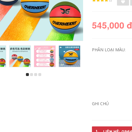
545,000 
PHÂN LOẠI MÀU:
mua quả bóng đá ở
giá tiền 1 quả bóng
hà nội Quân đội
đá Authentic Elf Ball
Bóng rổ Bóng rổ
Shop Đặc biệt Bóng
Cửa hàng Flagship
rổ Quân đội Anh trai
chính hãng G Rum
Cherry Blossom JG
ink Girl Đặc biệt Bài
Quà tặng Thói quen
hát quân sự đích
rất nghiêm túc quả
GHI CHÚ
thực Trang web
bóng đá fifa quả
chính thức Cửa
bóng đá chính hãng
hàng Tinh chất mua
quả bóng đá cho bé
738,000
quả bóng đá xịn
LIÊN HỆ: 096