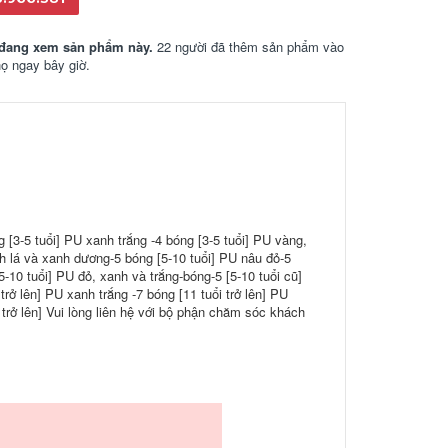
đang xem sản phẩm này.
22 người đã thêm sản phẩm vào
họ ngay bây giờ.
 [3-5 tuổi] PU xanh trắng -4 bóng [3-5 tuổi] PU vàng,
nh lá và xanh dương-5 bóng [5-10 tuổi] PU nâu đỏ-5
-10 tuổi] PU đỏ, xanh và trắng-bóng-5 [5-10 tuổi cũ]
trở lên] PU xanh trắng -7 bóng [11 tuổi trở lên] PU
i trở lên] Vui lòng liên hệ với bộ phận chăm sóc khách