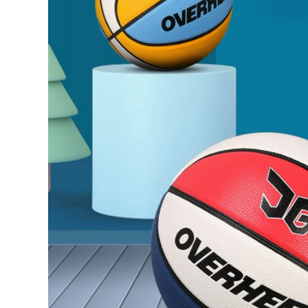
3,012,000
Hyun Chí mà không
cần tấm lót ngón
găng tay thủ môn
găng tay thủ môn
bóng đá lửa thủ
chuyên nghiệp thủ
môn Elite Sport hào
môn bóng đá G3SP
quang của nước
mủ lửa nửa ống
mưa mềm với đầu
dùng để vận chuyển
tháo lắp bằng tấm
ắt
lót ngón
4,026,000
2,662,000
bóng đá lửa
găng tay thủ môn
REUSCH nửa ống
hào quang thủ môn
khớp Đức Hyun Chí
bóng đá lửa tinh
găng tay thủ môn
nhuệ thể thao hàng
G3FUSION đầu với
đầu với di ngón tay
thủ môn 2020
bảo vệ người cỏ
Black Knight
3,396,000
2,222,000
Đức reusch Hyun
Chí mới đường may
May thở găng tay
miễn phí bảo vệ
thủ môn thủ môn
ngón tay găng tay
bóng đá tay trong
thủ môn thủ môn
Super dài mọi thứ
nhập khẩu mủ bên
mà không cần tấm
trong đầu với G3 SP
lót ngón LONGSTAR
vận chuyển
3,596,000
1,926,000
Thủ quỹ khuyến
siêu LONGSTAR dài
găng tay thủ môn