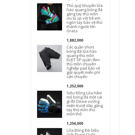
Thủ quỹ khuyến lửa
hào quang bóng đá
găng tay thủ môn
ưu tú sp với trẻ em
ngón tay bảo vệ thủ
thành người lớn
Grass
1,882,000
Các quần short
bóng đá lửa hào
quang thủ môn
ELIET SP quần đen
thủ môn chuyên
nghiệp pad bảo vệ
giải quyết miễn phí
vận chuyển
1,252,000
Siêu Rồng Lửa hâm
mộ bóng đá một cái
gì đó Dexia vương
miện trượt dày găng
tay thủ môn thủ
môn thở
1,256,000
Lửa Bóng Đá Siêu
Giải Trung Quốc