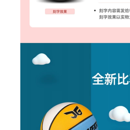
698,000
Bóng đá lửa khuyên
Aura thủ môn găng
Hyun Chí reusch
tay thủ môn chuyên
không ngón tay bảo
nghiệp với tấm lót
vệ hàng đầu với
ngón đầu với cầu
người cỏ cứng R3
vồng màu sắc pha
găng tay thủ môn
trộn bóng đá cắt lửa
chuyên nghiệp mủ
miễn phí vận
chuyển
2,546,000
2,662,000
bóng đá lửa phổ
biến Đức reusch
Thủ quỹ khuyến
Hyun Chí thủ môn
siêu thủ môn thủ
không bảo vệ ngón
môn ưu tú sp hào
tay trẻ em găng tay
quang mà không
thủ môn người lớn
cần đầu với ngón
mặc RG
tay đỏ găng tay thủ
môn bảo vệ
1,176,000