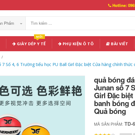
Hotline: 096
Sản Phẩm
MỚI
GIÀY DÉP Y TẾ
PHỤ KIỆN Ô TÔ
BÀI VIẾT
 Số 4, 6 Trường tiểu học PU Ball Girl Đặc biệt Cửa hàng chính thức 
quả bóng đá
Junan số 7 S
Girl Đặc biệ
banh bóng đá
Quả bóng
TD-
MÃ SẢN PHẨM: