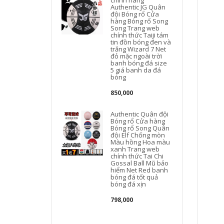
chính hãng
Authentic JG Quân
đội Bóng rổ Cửa
hàng Bóng rổ Song
Song Trang web
chính thức Taiji tám
tin đồn bóng đen và
trắng Wizard 7 Net
đỏ mặc ngoài trời
banh bóng đá size
5 giá banh da đá
bóng
850,000
Authentic Quân đội
Bóng rổ Cửa hàng
Bóng rổ Song Quân
đội Elf Chống mòn
Màu hồng Hoa màu
xanh Trang web
chính thức Tai Chi
Gossal Ball Mũ bảo
hiểm Net Red banh
bóng đá tốt quả
bóng đá xịn
798,000