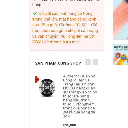
hỏng
Đối với các mặt hàng có trọng
lượng khá lớn, mặt hàng cồng kềnh
như: Bàn ghế, Giường, Tủ, Kệ... Giá
trên chưa bao gồm chi phí cân nặng
và vận chuyển. Vui lòng liên hệ với
CSKH để được hỗ trợ nhé.
SẢN PHẨM CÙNG SHOP
Authentic Quân đội
Bóng rổ Đen và
Trắng Taiji Tin đồn
Elf Cửa hàng quân
sự Trang web chính
thức Cửa hàng
P
hàng đầu chính
thức JG rất nghiêm
trọng quả bóng đá
giá rẻ quả bóng đá
số 4
810,000