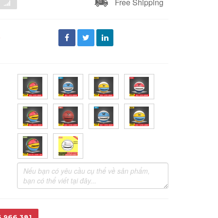
Free Shipping
đ
6.966.381