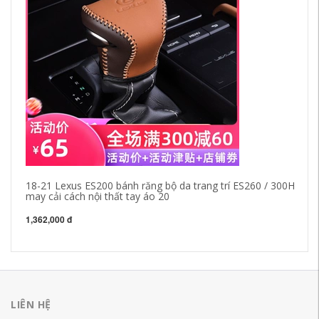
18-21 Lexus ES200 bánh răng bộ da trang trí ES260 / 300H
Áp
may cải cách nội thất tay áo 20
se
ho
1,362,000 đ
1,
LIÊN HỆ