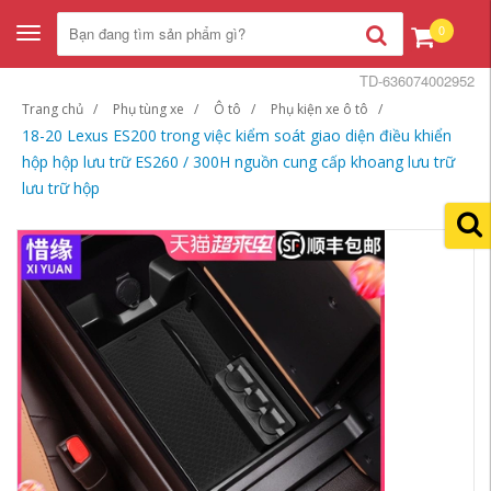
0
Toggle
navigation
TD-636074002952
Trang chủ
Phụ tùng xe
Ô tô
Phụ kiện xe ô tô
18-20 Lexus ES200 trong việc kiểm soát giao diện điều khiển
hộp hộp lưu trữ ES260 / 300H nguồn cung cấp khoang lưu trữ
lưu trữ hộp