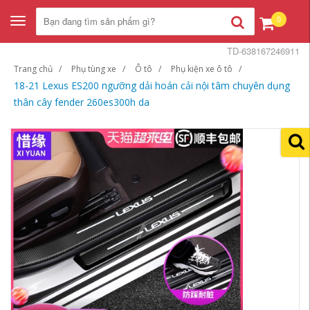
0
Toggle
navigation
TD-638167246911
Trang chủ
Phụ tùng xe
Ô tô
Phụ kiện xe ô tô
18-21 Lexus ES200 ngưỡng dải hoán cải nội tâm chuyên dụng
thân cây fender 260es300h da