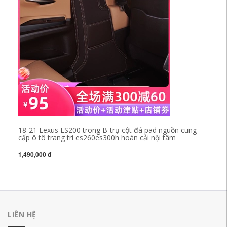
18-21 Lexus ES200 trong B-trụ cột đá pad nguồn cung
bộ
cấp ô tô trang trí es260es300h hoán cải nội tâm
Au
lư
1,490,000 đ
34
LIÊN HỆ