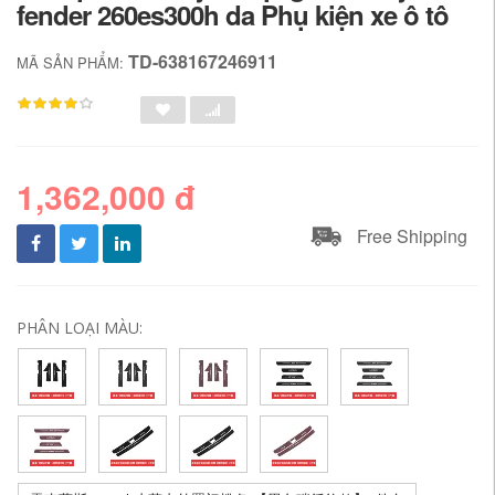
fender 260es300h da Phụ kiện xe ô tô
TD-638167246911
MÃ SẢN PHẨM:
1,362,000 đ
Free Shipping
PHÂN LOẠI MÀU: