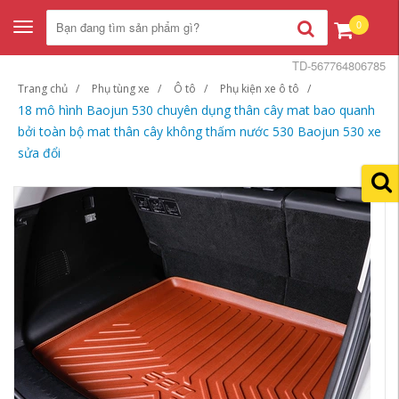
0
Toggle
navigation
TD-567764806785
Trang chủ
Phụ tùng xe
Ô tô
Phụ kiện xe ô tô
18 mô hình Baojun 530 chuyên dụng thân cây mat bao quanh
bởi toàn bộ mat thân cây không thấm nước 530 Baojun 530 xe
sửa đổi