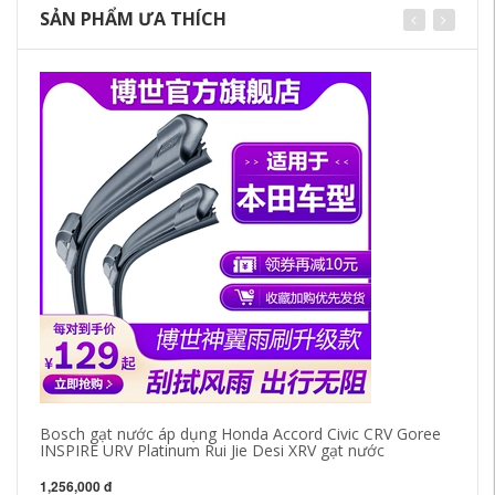
SẢN PHẨM ƯA THÍCH
Bosch gạt nước áp dụng Honda Accord Civic CRV Goree
18
INSPIRE URV Platinum Rui Jie Desi XRV gạt nước
cấ
1,256,000 đ
1,