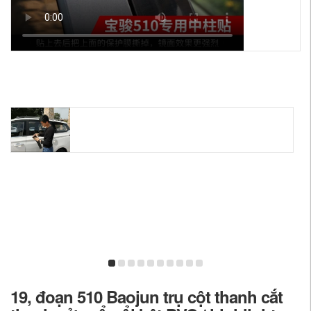
19, đoạn 510 Baojun trụ cột thanh cắt