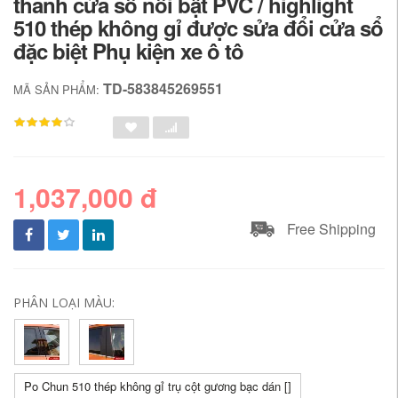
thanh cửa sổ nổi bật PVC / highlight
510 thép không gỉ được sửa đổi cửa sổ
đặc biệt Phụ kiện xe ô tô
TD-583845269551
MÃ SẢN PHẨM:
1,037,000 đ
Free Shipping
PHÂN LOẠI MÀU:
Po Chun 510 thép không gỉ trụ cột gương bạc dán []