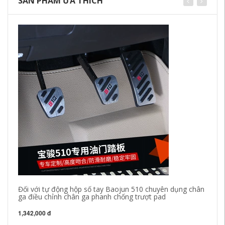
SẢN PHẨM ƯA THÍCH
Đối với tự động hộp số tay Baojun 510 chuyên dụng chân
bộ
ga điều chỉnh chân ga phanh chống trượt pad
xe
Se
1,342,000 đ
33