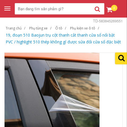
0
Toggle
navigation
TD-583845269551
Trang chủ
Phụ tùng xe
Ô tô
Phụ kiện xe ô tô
19, đoạn 510 Baojun trụ cột thanh cắt thanh cửa sổ nổi bật
PVC / highlight 510 thép không gỉ được sửa đổi cửa sổ đặc biệt