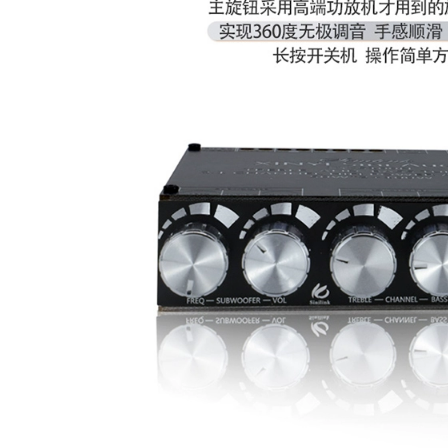
nguồn điện dây
nguồn sạc laptop
hp nguồn adapter
12v 3a
227,000