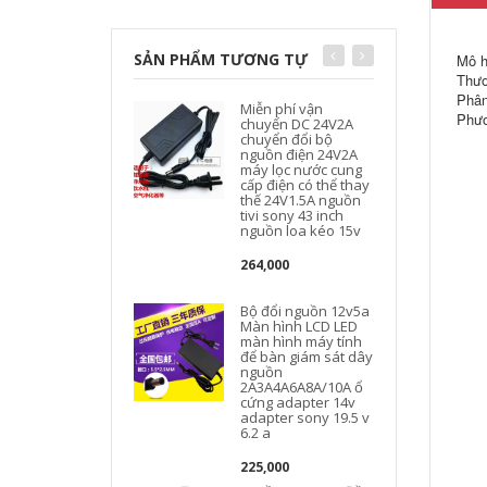
SẢN PHẨM TƯƠNG TỰ
Mô h
Thươ
Phân
Miễn phí vận
Phươ
chuyển DC 24V2A
chuyển đổi bộ
nguồn điện 24V2A
máy lọc nước cung
cấp điện có thể thay
thế 24V1.5A nguồn
tivi sony 43 inch
nguồn loa kéo 15v
264,000
Bộ đổi nguồn 12v5a
Màn hình LCD LED
màn hình máy tính
để bàn giám sát dây
nguồn
2A3A4A6A8A/10A ổ
cứng adapter 14v
adapter sony 19.5 v
6.2 a
225,000