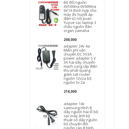
Bộ đổi nguồn
6V500ma 6V600ma
6V1A thích hợp cho
máy đo huyết áp
điện tử nổi Jiuan
Yuyue sạc laptop 3
chấu nguồn đàn
organ yamaha
208,000
adapter 24v 4a
Miễn phí vận
t
chuyển DC 5V3A
power adapter 5 V
3A hai dây chuyển
mạch cung cấp điện
thu phát quang
giám sát router
nguồn 12v2a bộ
nguồn 5v 2a
218,000
adapter 14v
samsung Hình 8
dây nguồn hai lỗ bộ
sạc máy ảnh kỹ
thuật số dây nguồn
bộ chuyển đổi
nguồn cáp 8 hình