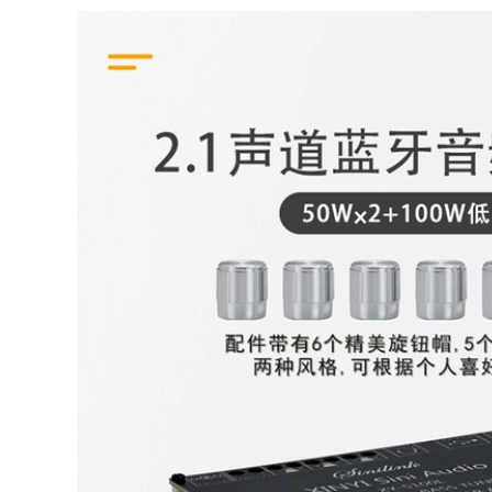
ác sỹ bệnh viện
0.000 đ