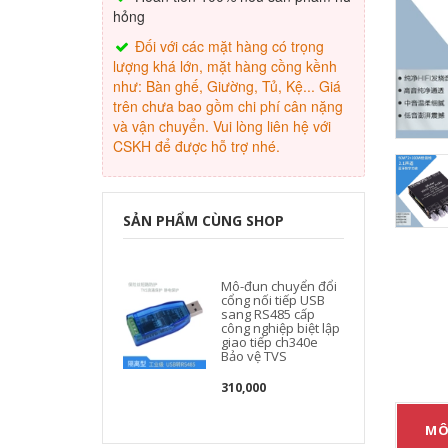
hỏng
Đối với các mặt hàng có trọng
lượng khá lớn, mặt hàng cồng kềnh
như: Bàn ghế, Giường, Tủ, Kệ... Giá
trên chưa bao gồm chi phí cân nặng
và vận chuyển. Vui lòng liên hệ với
CSKH để được hỗ trợ nhé.
SẢN PHẨM CÙNG SHOP
Mô-đun chuyển đổi
cổng nối tiếp USB
sang RS485 cấp
công nghiệp biệt lập
giao tiếp ch340e
Bảo vệ TVS
310,000
MÔ