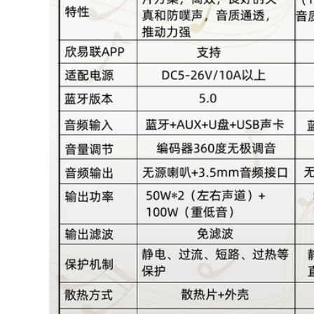
Mandarin Tiandu
286,000
Kimzaru Sound Pin
SOUND Hộp công
24V3A biến áp cung
suất bộ sạc dây
cấp điện 24V2.5A 5A
nguồn đàn organ
2A power adapter
casio nguồn 9v 1a
LED nước máy bơm
nước máy lọc nước
nguồn adapter 24v
219,000
sạc màn hình
nguồn dve 12v 2a
samsung 14v
Bộ đổi nguồn DVD
EVD di động 12V2A
226,000
Bộ nguồn giám sát
DVD di động
Cáp sạc màn hình
12V1.5A có tiền tố T
LCD máy tính để
jack sạc laptop dell
bàn AOC
dây nguồn màn
19V2.1A1.31A1.84A1.3A
hình máy tính lg
dây nguồn màn
hình máy tính
samsung dây
215,000
nguồn đàn organ
dây nguồn laptop
casio
acer Miễn phí vận
chuyển 12V1A hai
286,000
dây chuyển đổi
nguồn điện 12V1A
Cáp sạc màn hình
giám sát dải đèn
LCD 14V3A 2.14A
LED cung cấp điện
1.43A 1.79A
cho bộ định tuyến
S22A330BW nguồn
adapter 12v 2a cho
12v 4a nguồn
camera adapter
adapter 12v
máy tính