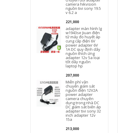
chuyển đổi adapter
camera hikvision
nguồn tivi sony 19.5
v 6.2 a
221,000
adapter màn hình lg
w1943se Jiuan điện
tử máy đo huyết áp
cung cấp điện 6V
power adapter 6V
1A DC quy định dây
nguồn thích ứng
adapter 12v 5a loại
tốt dây nguồn
laptop hp
207,000
Miễn phí vận
chuyển giám sát
nguồn điện 12V2A
power adapter
camera chuyên
dụng trong nhà DC
DC giám sát biến áp
adapter tivi sony 32
inch adapter 12v
15a
213,000