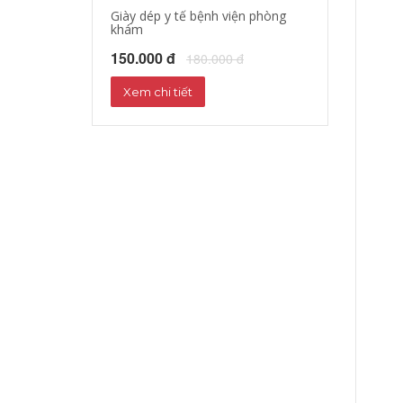
Giày dép y tế bệnh viện phòng
Giày dép y tá, b
khám
150.000 đ
18
150.000 đ
180.000 đ
Xem chi tiết
Xem chi tiết