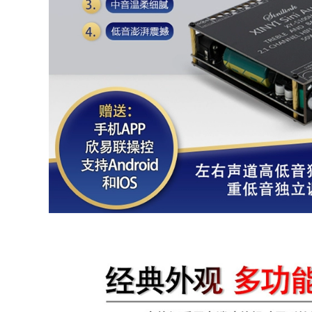
adapter Huawei
máy mát xa nguồn
Telecom set-top
19v 5a adapter màn
box 12V1A ZTE cáp
hình samsung
quang mèo dây
nguồn DC5.5 * 2.5
274,000
nguồn adapter 12v
Màn hình LCD máy
dây nguồn sạc
tính AOC 19V1.31A
laptop 2 chân
Bộ điều hợp
12V3A19V1.84A2.1A3.42A
211,000
dây nguồn điện dây
Nhà máy bán hàng
nguồn dây nguồn 3
rực tiếp Bộ đổi
chấu cho sạc laptop
nguồn 12V6A Bộ
nguồn chuyển mạch
274,000
dải đèn LED Bộ
nguồn chuyển mạch
12V5A4A Bộ nguồn
nguồn camera 5v
giám sát LCD
2a Bộ chuyển đổi
adapter 12v 6a
nguồn điện 220V
nguồn màn hình
sang 12V 12V5A/10A
samsung
Bộ khuếch đại âm
thanh CD xe hơi
278,000
sang bộ đổi nguồn
điện gia dụng
nguồn 5v 1a nguồn
adapter 12v 6a Màn
màn hình samsung
hình LCD hiển thị
14v
12V5A power
adapter dải đèn LED
294,000
12V5A12V4A12V3A
giám sát chuyển đổi