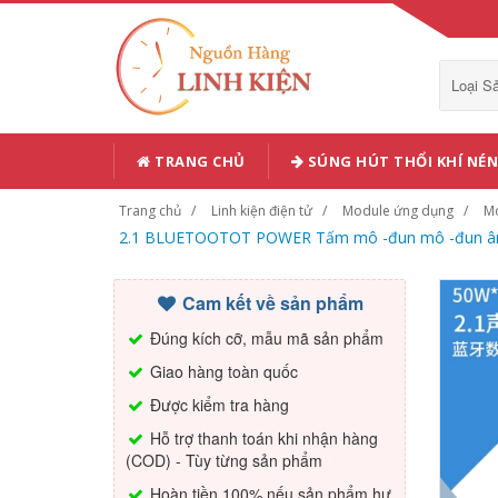
Loại 
TRANG CHỦ
SÚNG HÚT THỔI KHÍ NÉN
Trang chủ
Linh kiện điện tử
Module ứng dụng
Mo
2.1 BLUETOOTOT POWER Tấm mô -đun mô -đun âm th
Cam kết về sản phẩm
Đúng kích cỡ, mẫu mã sản phẩm
Giao hàng toàn quốc
Được kiểm tra hàng
Hỗ trợ thanh toán khi nhận hàng
(COD) - Tùy từng sản phẩm
Hoàn tiền 100% nếu sản phẩm hư