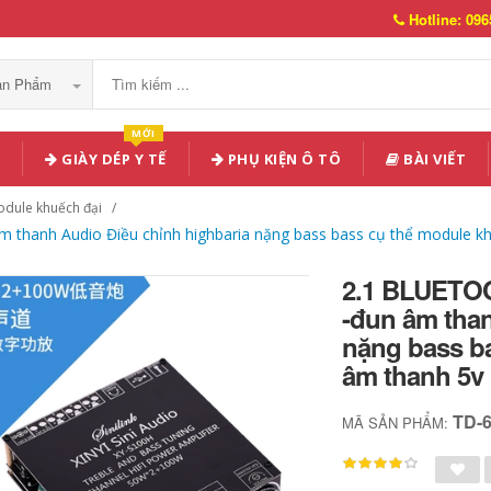
Hotline: 096
Sản Phẩm
MỚI
GIÀY DÉP Y TẾ
PHỤ KIỆN Ô TÔ
BÀI VIẾT
dule khuếch đại
anh Audio Điều chỉnh highbaria nặng bass bass cụ thể module kh
2.1 BLUETO
-đun âm than
nặng bass b
âm thanh 5v
TD-
MÃ SẢN PHẨM: