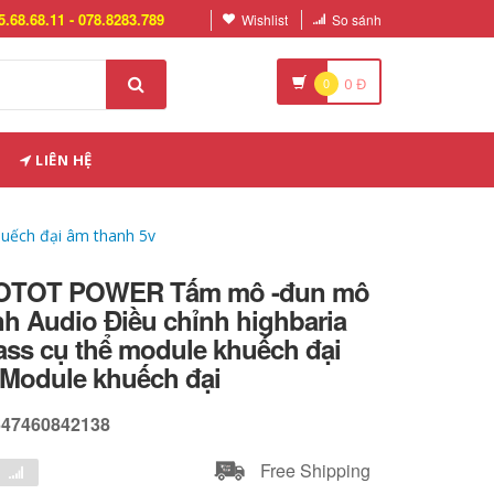
5.68.68.11 - 078.8283.789
Wishlist
So sánh
0
0
Đ
LIÊN HỆ
uếch đại âm thanh 5v
OTOT POWER Tấm mô -đun mô
h Audio Điều chỉnh highbaria
ass cụ thể module khuếch đại
 Module khuếch đại
647460842138
Free Shipping