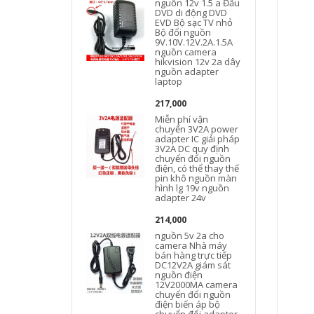
nguồn 12v 1.5 a Đầu
DVD di động DVD
EVD Bộ sạc TV nhỏ
Bộ đổi nguồn
9V.10V.12V.2A.1.5A
nguồn camera
hikvision 12v 2a dây
nguồn adapter
laptop
217,000
Miễn phí vận
chuyển 3V2A power
adapter IC giải pháp
3V2A DC quy định
chuyển đổi nguồn
điện, có thể thay thế
pin khô nguồn màn
hình lg 19v nguồn
adapter 24v
214,000
nguồn 5v 2a cho
camera Nhà máy
bán hàng trực tiếp
DC12V2A giám sát
nguồn điện
12V2000MA camera
chuyển đổi nguồn
điện biến áp bộ