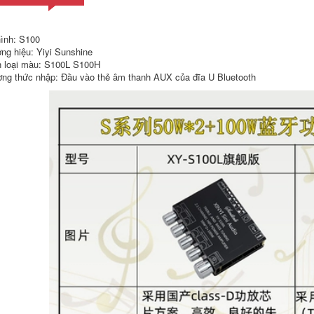
ình: S100
ng hiệu: Yiyi Sunshine
 loại màu: S100L S100H
Sẵn sàng cung cấp
nguồn 19v 5a Bộ đổi
ng thức nhập: Đầu vào thẻ âm thanh AUX của đĩa U Bluetooth
bộ đổi nguồn
nguồn 12V3A Màn
chuyển mạch 1,5
hình LCD LED giám
dòng 12V2A mở
sát chuyển đổi
rộng gối mát xa bộ
nguồn điện đa năng
đổi nguồn sạc màn
12V2.5A12V2A
hình samsung 14v
nguồn màn hình lg
nguồn 9v
19v dây nguồn
laptop acer
204,000
225,000
Gối Massage Ô Tô
12V2A Máy Mát Xa
dây nguồn màn
Gia Đình Đặc Biệt Bộ
hình máy tính
Chuyển Đổi Nguồn
samsung Máy bơm
Điện Biến Áp Dây
nước 12V Bộ đổi
Nguồn Cắm nguồn
nguồn 220V sang
12v 2a phicomm
12V biến áp chuyển
dây nguồn màn
đổi bơm kép động
hình samsung
cơ 12V phun máy
bơm nước nguồn
phicomm dây
223,000
nguồn adapter
15V2A/1.5A