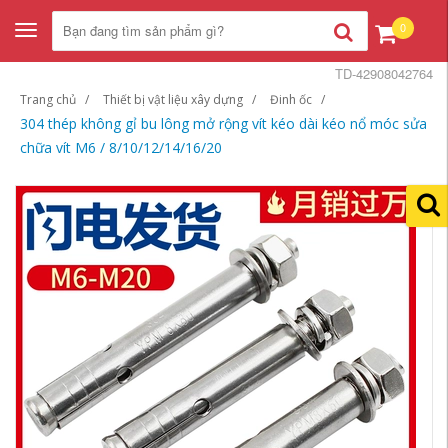
0
Toggle
navigation
TD-42908042764
Trang chủ
Thiết bị vật liệu xây dựng
Đinh ốc
304 thép không gỉ bu lông mở rộng vít kéo dài kéo nổ móc sửa
chữa vít M6 / 8/10/12/14/16/20