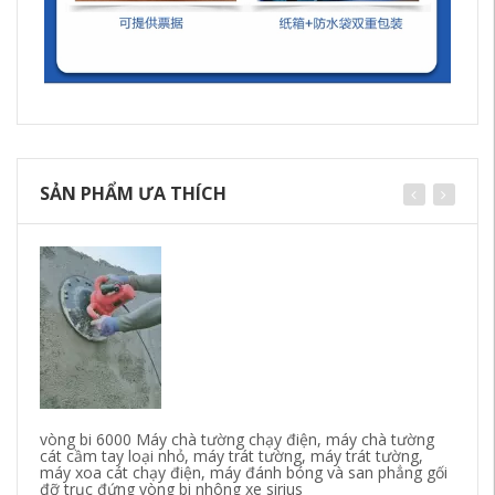
SẢN PHẨM ƯA THÍCH
vòng bi 6000 Máy chà tường chạy điện, máy chà tường
Bọ
cát cầm tay loại nhỏ, máy trát tường, máy trát tường,
mạ
máy xoa cát chạy điện, máy đánh bóng và san phẳng gối
dầ
đỡ trục đứng vòng bi nhông xe sirius