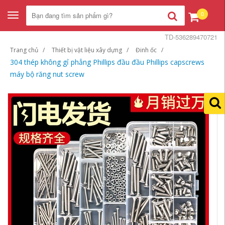
0
Toggle
navigation
TD-536289470721
Trang chủ
Thiết bị vật liệu xây dựng
Đinh ốc
304 thép không gỉ phẳng Phillips đầu đầu Phillips capscrews
máy bộ răng nut screw