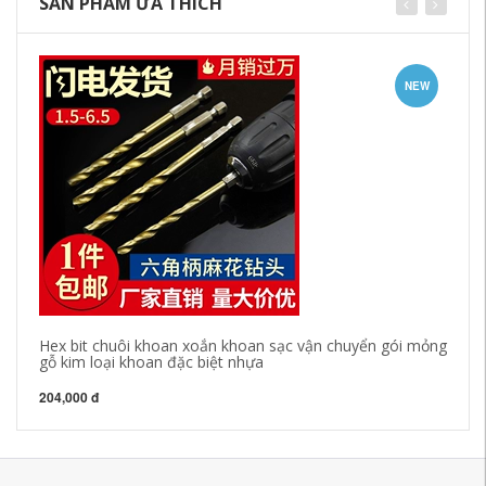
SẢN PHẨM ƯA THÍCH
NEW
Hex bit chuôi khoan xoắn khoan sạc vận chuyển gói mỏng
Ră
gỗ kim loại khoan đặc biệt nhựa
má
204,000 đ
89