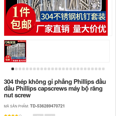
304 thép không gỉ phẳng Phillips đầu
đầu Phillips capscrews máy bộ răng
nut screw
TD-536289470721
MÃ SẢN PHẨM: