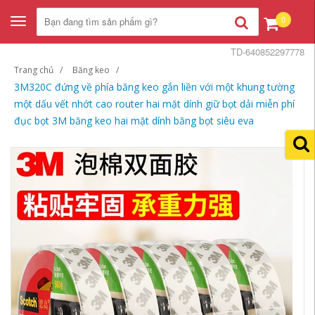
0
Toggle
navigation
TD-640852297778
Trang chủ
Băng keo
3M320C đứng về phía băng keo gắn liền với một khung tường
một dấu vết nhớt cao router hai mặt dính giữ bọt dải miễn phí
đục bọt 3M băng keo hai mặt dính băng bọt siêu eva