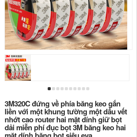
3M320C đứng về phía băng keo gắn
liền với một khung tường một dấu vết
nhớt cao router hai mặt dính giữ bọt
dải miễn phí đục bọt 3M băng keo hai
mặt dính băng bọt siêu eva