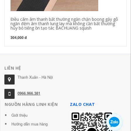
Điều câm âm thanh bất thường ngăn chặn boong gậy gỗ
Cạ
ngăn đệm âm thanh lung lay mà không cần bất thường
sq
hủy bỏ tiếng ồn tạo tác BACHUANG squish
gi
304,000 đ
37
LIÊN HỆ
Thanh Xuân - Hà Nội
0966.966.381
NGUỒN HÀNG LINH KIỆN
ZALO CHAT
Giới thiệu
Hướng dẫn mua hàng