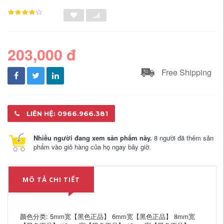
203,000 đ
Free Shipping
LIÊN HỆ: 0966.966.381
Nhiều người đang xem sản phẩm này.
8 người đã thêm sản
phẩm vào giỏ hàng của họ ngay bây giờ.
MÔ TẢ CHI TIẾT
颜色分类: 5mm宽【黑色正品】 6mm宽【黑色正品】 8mm宽