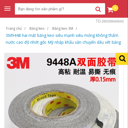
0
Toggle
navigation
TD-26039940643
Trang chủ
Băng keo
Băng keo 3M
3M9448 hai mặt băng keo siêu mạnh siêu mỏng không thấm
nước cao độ nhớt gốc Mỹ nhập khẩu vận chuyển dấu vết băng