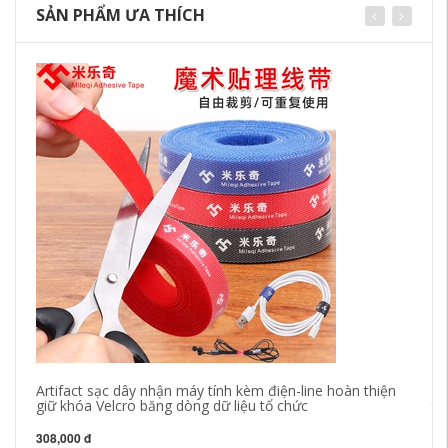
SẢN PHẨM ƯA THÍCH
Artifact sạc dây nhận máy tính kèm điện-line hoàn thiện
Mạ
giữ khóa Velcro băng dòng dữ liệu tổ chức
th
dấ
rộ
308,000 đ