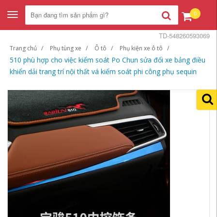
0
Toggle
navigation
TD-548260593069
Trang chủ
Phụ tùng xe
Ô tô
Phụ kiện xe ô tô
510 phù hợp cho việc kiểm soát Po Chun sửa đổi xe bảng điều
khiển dải trang trí nội thất vá kiểm soát phi công phụ sequin