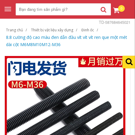
0
Toggle
navigation
TD-587684645021
Trang chủ
Thiết bị vật liệu xây dựng
Đinh ốc
8.8 cường độ cao màu đen dẫn đầu vít vít vít ren que một mét
dài cột M6M8M10M12-M36