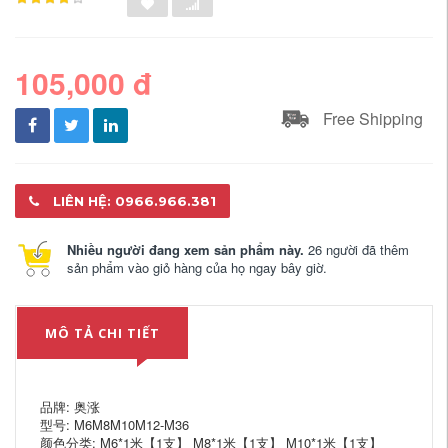
105,000 đ
Free Shipping
LIÊN HỆ: 0966.966.381
Nhiều người đang xem sản phẩm này.
26 người đã thêm
sản phẩm vào giỏ hàng của họ ngay bây giờ.
MÔ TẢ CHI TIẾT
品牌: 奥涨
型号: M6M8M10M12-M36
颜色分类: M6*1米【1支】 M8*1米【1支】 M10*1米【1支】