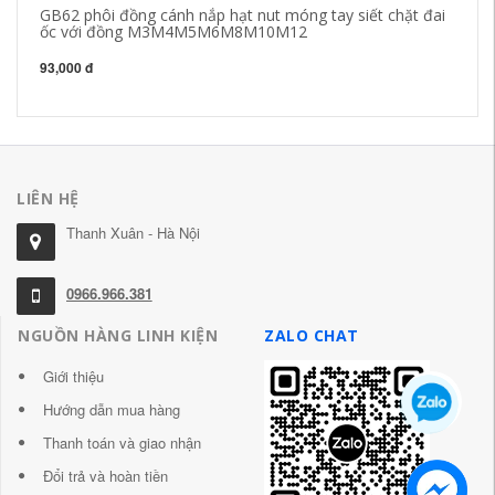
GB62 phôi đồng cánh nắp hạt nut móng tay siết chặt đai
41
ốc với đồng M3M4M5M6M8M10M12
kh
93,000 đ
10
LIÊN HỆ
Thanh Xuân - Hà Nội
0966.966.381
NGUỒN HÀNG LINH KIỆN
ZALO CHAT
Giới thiệu
Hướng dẫn mua hàng
Thanh toán và giao nhận
Đổi trả và hoàn tiền