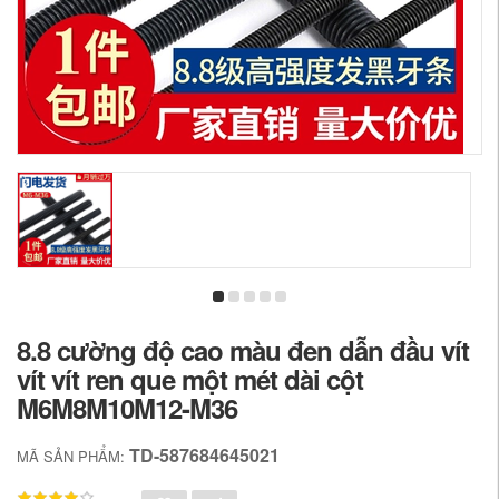
8.8 cường độ cao màu đen dẫn đầu vít
vít vít ren que một mét dài cột
M6M8M10M12-M36
TD-587684645021
MÃ SẢN PHẨM: