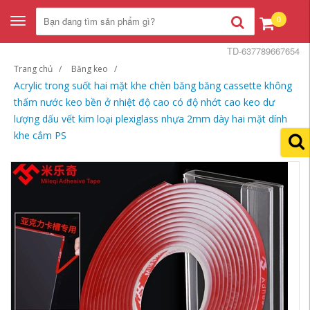
0
Toggle
navigation
TD-637789667654
Trang chủ
Băng keo
Acrylic trong suốt hai mặt khe chèn băng băng cassette không
thấm nước keo bền ở nhiệt độ cao có độ nhớt cao keo dư
lượng dấu vết kim loại plexiglass nhựa 2mm dày hai mặt dính
khe cắm PS