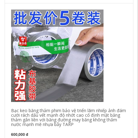
Bạc keo băng thảm phim bảo vệ triển lãm nhiếp ảnh đám
Si
cưới rách dấu vết mạnh độ nhớt cao cố định mặt băng
đị
thảm gắn liền với băng đường may băng không thấm
nước mạnh mẽ nhựa bẫy TARP
30
600,000 đ