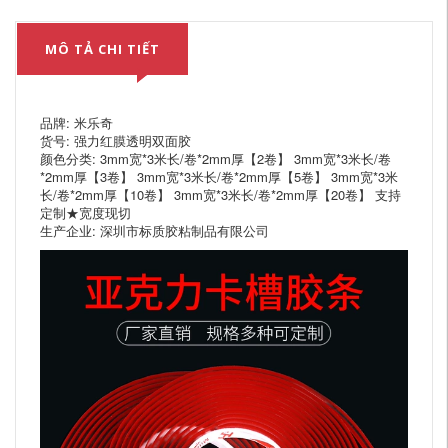
MÔ TẢ CHI TIẾT
品牌: 米乐奇
货号: 强力红膜透明双面胶
颜色分类: 3mm宽*3米长/卷*2mm厚【2卷】 3mm宽*3米长/卷
*2mm厚【3卷】 3mm宽*3米长/卷*2mm厚【5卷】 3mm宽*3米
长/卷*2mm厚【10卷】 3mm宽*3米长/卷*2mm厚【20卷】 支持
定制★宽度现切
生产企业: 深圳市标质胶粘制品有限公司