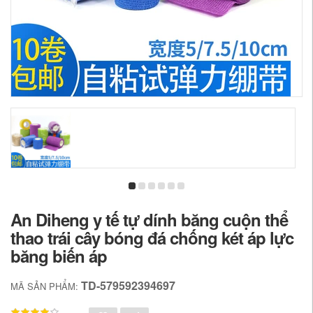
An Diheng y tế tự dính băng cuộn thể
thao trái cây bóng đá chống két áp lực
băng biến áp
TD-579592394697
MÃ SẢN PHẨM: