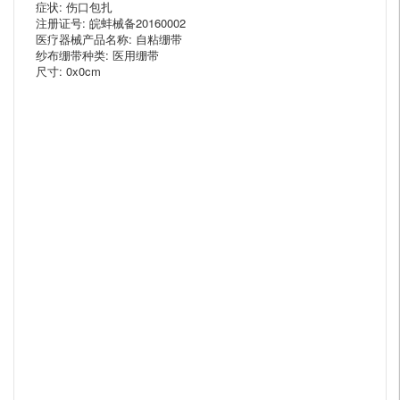
症状: 伤口包扎
注册证号: 皖蚌械备20160002
医疗器械产品名称: 自粘绷带
纱布绷带种类: 医用绷带
尺寸: 0x0cm