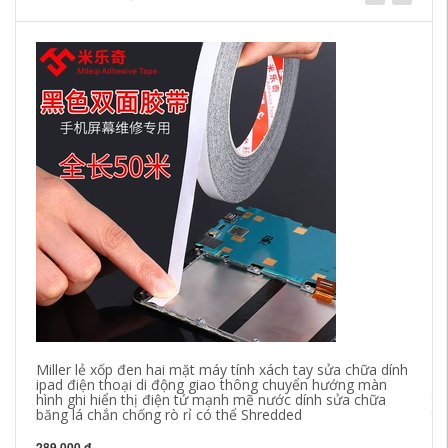
Miller lẻ xốp đen hai mặt máy tính xách tay sửa chữa dính
Vi
ipad điện thoại di động giao thông chuyển hướng màn
mạ
hình ghi hiển thị điện tử mạnh mẽ nước dính sửa chữa
tư
băng lá chắn chống rò rỉ có thể Shredded
tư
nh
289,000 đ