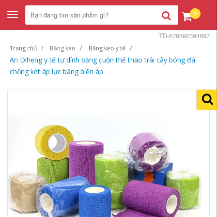
0
Toggle
navigation
TD-579592394697
Trang chủ
Băng keo
Băng keo y tế
An Diheng y tế tự dính băng cuộn thể thao trái cây bóng đá
chống két áp lực băng biến áp