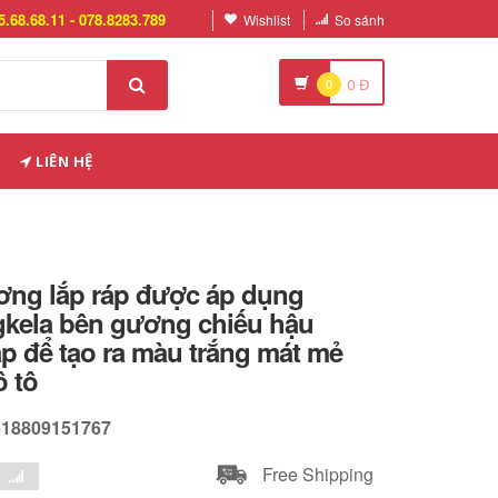
5.68.68.11 - 078.8283.789
Wishlist
So sánh
0
0
Đ
LIÊN HỆ
ơng lắp ráp được áp dụng
kela bên gương chiếu hậu
p để tạo ra màu trắng mát mẻ
ô tô
618809151767
Free Shipping