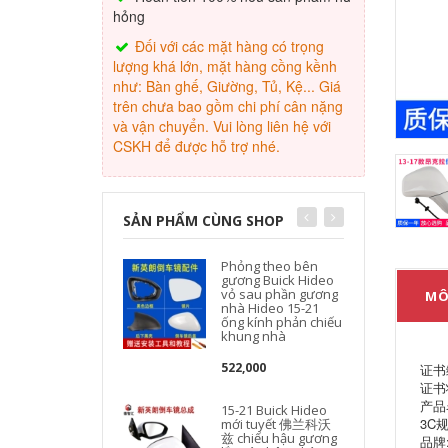
hỏng
Đối với các mặt hàng có trọng
lượng khá lớn, mặt hàng cồng kềnh
như: Bàn ghế, Giường, Tủ, Kệ... Giá
trên chưa bao gồm chi phí cân nặng
và vận chuyển. Vui lòng liên hệ với
CSKH để được hỗ trợ nhé.
SẢN PHẨM CÙNG SHOP
Phỏng theo bên
gương Buick Hideo
vỏ sau phần gương
MÔ
nhà Hideo 15-21
ống kính phản chiếu
khung nhà
522,000
证书编
证书
产品
15-21 Buick Hideo
3C规
mới tuyết 佛兰科沃
兹 chiếu hậu gương
品牌