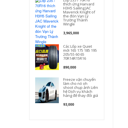
Lốp 235 / 70R16
thích ứng Harvard
H3H5 Sailing JAC
Maverick Knight of
the đón Vạn Lý
Trường Thành
Wingle
t
3,965,000
Các Lốp xe Quiet
mới 165 175 185 195
205/55 60 65
70R14R15R16
890,000
Freeze vận chuyển
làm cho nó oh
shoot chụp ảnh Liên
hệ Dịch vụ khách
hàng để thay đổi giá
93,000