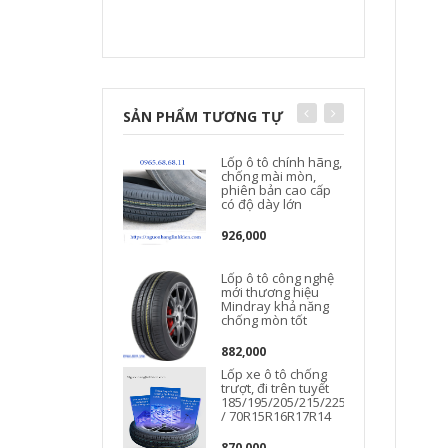
SẢN PHẨM TƯƠNG TỰ
Lốp ô tô chính hãng,
chống mài mòn,
phiên bản cao cấp
có độ dày lớn
926,000
Lốp ô tô công nghệ
mới thương hiệu
Mindray khả năng
chống mòn tốt
882,000
Lốp xe ô tô chống
trượt, đi trên tuyết
185/195/205/215/225/50/55/60/65
/ 70R15R16R17R14
870,000