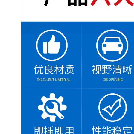
ác sỹ bệnh viện
0.000 đ