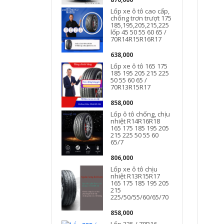
Lốp xe ô tô cao cấp,
chống trơn trượt 175
185,195,205,215,225
lốp 45 50 55 60 65 /
70R14R15R16R17
638,000
Lốp xe ô tô 165 175
185 195 205 215 225
50 55 60 65 /
70R13R15R17
858,000
d
Lốp ô tô chống, chịu
nhiệt R14R16R18
165 175 185 195 205
215 225 50 55 60
65/7
806,000
Lốp xe ô tô chịu
nhiệt R13R15R17
165 175 185 195 205
215
225/50/55/60/65/70
858,000