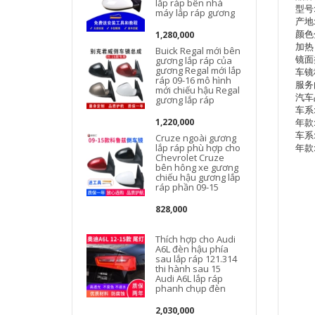
lắp ráp bên nhà
型号: 
máy lắp ráp gương
产地
颜色
1,280,000
加热
Buick Regal mới bên
镜面
gương lắp ráp của
gương Regal mới lắp
车镜
ráp 09-16 mô hình
服务
mới chiếu hậu Regal
汽车
gương lắp ráp
车系
年款:
1,220,000
车系
Cruze ngoài gương
年款:
lắp ráp phù hợp cho
Chevrolet Cruze
bên hông xe gương
chiếu hậu gương lắp
ráp phần 09-15
828,000
Thích hợp cho Audi
A6L đèn hậu phía
sau lắp ráp 121.314
thi hành sau 15
Audi A6L lắp ráp
phanh chụp đèn
2,030,000