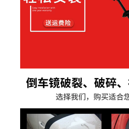
H6 X-Trail Mazda
Toyota RAV4
1,186,000
R19 lốp xe inch
2,850,000
chính hãng
225.235.245.255.265
275 / 45R20 Lốp
27.528.535.455.055
thích ứng Cayenne
BMW X5X6 Audi Q7
Touareg 45/55 / ​​
1,836,000
60R18R19R22
245 / 45R18 Lốp
thích nghi mới Regal
4,580,000
LaCrosse Audi
Jaguar Nissan
mô hình lốp xe
A4A6L Brilliant câm
Qiquan Jing âm
u lịch
thanh mặc an toàn
thoải mái SUV off-
road xe sửa đổi 205
1,740,000
/ 55R16
R20 225 235
Authentic inch lốp
1,086,000
xe
2,452,552,653,035,404,550
R17 inch 205 215 225
55 60
235 lốp chính hãng
40455055606570
1,876,000
1,090,000
215 / 60R16 Lốp
thích ứng Camry
R18 inch 215 225 235
Rydges Tòa án Thái
245 354 045 lốp đích
Reiz Teana
thực
Odyssey Forester