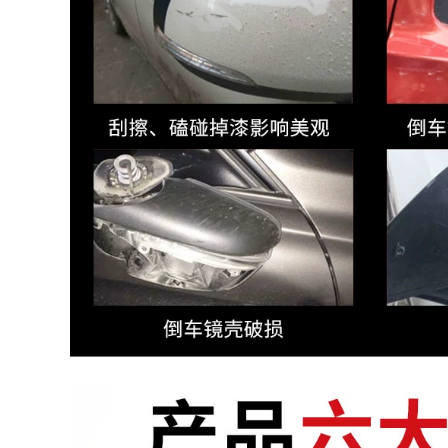
Sonata
1,556,000
1,246,000
Lốp R14R16R18 165
Lốp 225 / 45R18 lốp
175 185 195 205 215
mòn câm thoải mái
225 50 55 60 65/70
mới nhà máy xác
hực trực tiếp chất
782,000
lượng cao
255 / 50R19 Lốp
1,660,000
thích ứng Landwind
X7 Harvard H8 BMW
R21 inch 22 inch 255
X5X6 Highlander
265 275 lốp chính
hãng
2.852.953.053.540.455.055
2,212,000
1,680,000
Lốp 235 / 70R16
thích ứng Harvard
H3H5 Sailing JAC
Lốp 235 / 50ZR18
Maverick Knight of
thích nghi Ford
the đón Vạn Lý
Escape Buick
Trường Thành
LaCrosse Tiguan
Wingle
mới BMW X3 Audi
Q3 Phaeton
1,716,000
1,796,000