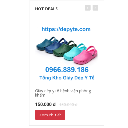
HOT DEALS
Giày dép y tế bệnh viện phòng
Giày dép y tá, b
khám
150.000 đ
18
150.000 đ
180.000 đ
Xem chi tiết
Xem chi tiết