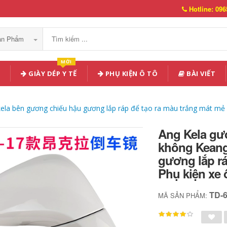
Hotline: 096
Sản Phẩm
MỚI
GIÀY DÉP Y TẾ
PHỤ KIỆN Ô TÔ
BÀI VIẾT
ela bên gương chiếu hậu gương lắp ráp để tạo ra màu trắng mát mẻ
Ang Kela gư
không Keang
gương lắp rá
Phụ kiện xe 
TD-
MÃ SẢN PHẨM: