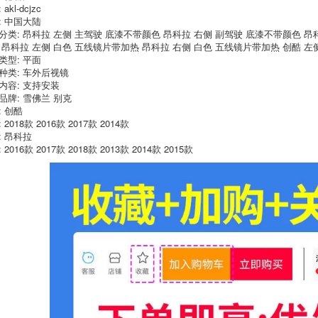
lắp ráp 091.011 đèn
tín hiệu gương tờ
akl-dcjzc
phanh Audi A6L
gốc
: 中国大陆
分类: 昂科拉 左侧 主驾驶 底漆不带颜色 昂科拉 右侧 副驾驶 底漆不带颜色 昂
1,520,000
550,000
 昂科拉 左侧 白色 五线镜片带加热 昂科拉 右侧 白色 五线镜片带加热 创酷 左侧
Sau khi ứng dụng
03-07 Excelle mô
类型: 平面
của Audi Q3 Q5 phía
hình lắp ráp gương
sau đèn sương mù
Excelle cũ Buick
种类: 车外后视镜
đảo ngược bội vỏ
Excelle bạc bên đen
内容: 支持安装
đèn hậu thanh Q7
gương chiếu hậu
品牌: 雪佛兰 别克
bóng mới và cũ lắp
gương lắp ráp
: 创酷
ráp
 2018款 2016款 2017款 2014款
720,000
948,000
: 昂科拉
Cadillac XTS thích
 2016款 2017款 2018款 2013款 2014款 2015款
15-19 Chevrolet 佛
hợp bên cơ sở
兰科沃兹 cowarts
gương nhà một
gương nhà ở phía
gương cố định ghế
gương nhà ở phản
khung
ánh trường hợp
cowarts
760,000
522,000
gương Rui Bảo
Regal LaCrosse 赛
Sau khi phù hợp
欧科沃兹 nội thất áp
Buick Hideo đèn
dụng Chevrolet
hậu lắp ráp mô hình
Cruze tiếng Anh
09-21 Hideo Hideo
Lang Mai nội soi
đèn hậu mới lắp ráp
sau khi nhà đèn
615,000
hậu