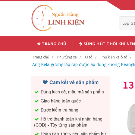
Loại 
TRANG CHỦ
SÚNG HÚT THỔI KHÍ NÉN
Trang chủ
Phụ tùng xe
Ô tô
Phụ kiện xe ô tô
Ang Kela gương lắp ráp được áp dụng không Keangk
Cam kết về sản phẩm
Đúng kích cỡ, mẫu mã sản phẩm
Giao hàng toàn quốc
Được kiểm tra hàng
Hỗ trợ thanh toán khi nhận hàng
(COD) - Tùy từng sản phẩm
Hoàn tiền 100% nếu sản phẩm hư