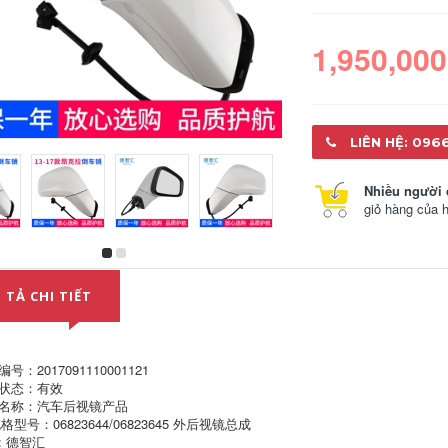
1,950,000
LIÊN HỆ: 096
Nhiều người 
giỏ hàng của 
Áp dụng các công
Audi A4L áp dụng
Suteng mới vỏ
đèn pha lắp ráp 09-
gương 20, đoạn 19
12 Audi A4L A4L đèn
 TẢ CHI TIẾT
khối trường hợp
pha nhà lắp ráp
nhà máy mới
đèn pha lắp ráp
flasher gương Bora
5,090,000
587,000
号：2017091110001121
状态：有效
7 áp dụng
名称：汽车后视镜产品
Sau khi đèn LED lắp
Volkswagen Golf
格型号：06823644/06823645 外后视镜总成
ráp phù hợp cho
gương golf phía nhà
Audi A6L đèn hậu
gương nhà ở 7 lượt
: 德智汇