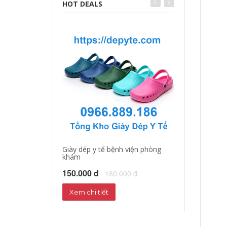
HOT DEALS
Giày dép y tế bệnh viện phòng
Giày dép y tá, b
khám
150.000 đ
18
150.000 đ
180.000 đ
Xem chi tiết
Xem chi tiết