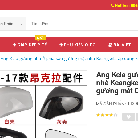
Hotline: 096
Sản Phẩm
MỚI
GIÀY DÉP Y TẾ
PHỤ KIỆN Ô TÔ
BÀI VIẾT
Ang Kela gương nhà ở phía sau gương mặt nhà Keangkela áp dụng k
Ang Kela gư
nhà Keangke
gương mát Ch
TD-
MÃ SẢN PHẨM: