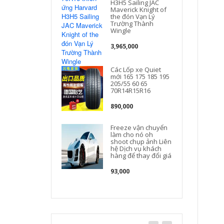
H3H5 Sailing JAC
Maverick Knight of
the đón Vạn Lý
Trường Thành
Wingle
t
3,965,000
Các Lốp xe Quiet
mới 165 175 185 195
205/55 60 65
70R14R15R16
890,000
Freeze vận chuyển
làm cho nó oh
shoot chụp ảnh Liên
hệ Dịch vụ khách
hàng để thay đổi giá
93,000