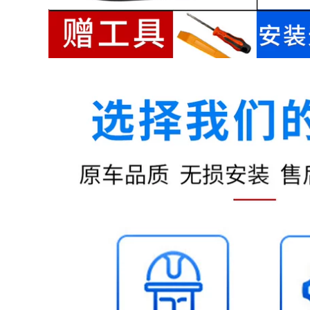
Toyota RAV4
1,186,000
R19 lốp xe inch
2,850,000
chính hãng
225.235.245.255.265
275 / 45R20 Lốp
27.528.535.455.055
thích ứng Cayenne
BMW X5X6 Audi Q7
Touareg 45/55 / ​​
1,836,000
60R18R19R22
245 / 45R18 Lốp
thích nghi mới Regal
4,580,000
LaCrosse Audi
Jaguar Nissan
mô hình lốp xe
A4A6L Brilliant câm
Qiquan Jing âm
u lịch
thanh mặc an toàn
thoải mái SUV off-
road xe sửa đổi 205
1,740,000
/ 55R16
R20 225 235
Authentic inch lốp
1,086,000
xe
2,452,552,653,035,404,550
R17 inch 205 215 225
55 60
235 lốp chính hãng
40455055606570
1,876,000
1,090,000
215 / 60R16 Lốp
thích ứng Camry
R18 inch 215 225 235
Rydges Tòa án Thái
245 354 045 lốp đích
Reiz Teana
thực
Odyssey Forester
Sonata
1,556,000