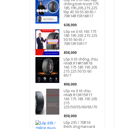
chống trơn trượt 175
185,195,205,215,225
lốp 45 50 55 60 65 /
70R14R15R16R17
638,000
Lốp xe ô tô 165 175
185 195 205 215 225
50 55 60 65 /
70R13R15R17
858,000
d
Lốp ô tô chống, chịu
nhiệt R14R16R18
165 175 185 195 205
215 225 50 55 60
65/7
806,000
Lốp xe ô tô chịu
nhiệt R13R15R17
165 175 185 195 205
215
225/50/55/60/65/70
858,000
Lốp 235 / 70R16
thích ứng Harvard