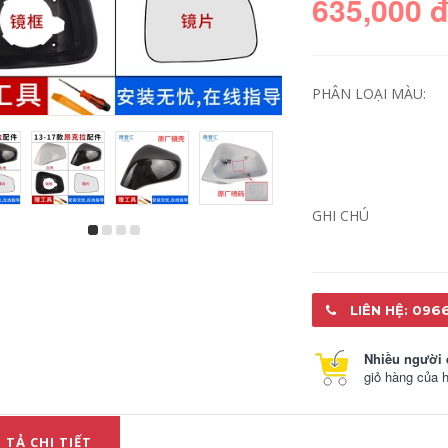
635,000 
PHÂN LOẠI MÀU:
GHI CHÚ
Áp dụng các công
Audi A4L áp dụng
Suteng mới vỏ
đèn pha lắp ráp 09-
gương 20, đoạn 19
12 Audi A4L A4L đèn
khối trường hợp
pha nhà lắp ráp
nhà máy mới
đèn pha lắp ráp
LIÊN HỆ: 096
flasher gương Bora
5,090,000
587,000
Nhiều người 
7 áp dụng
giỏ hàng của 
Sau khi đèn LED lắp
Volkswagen Golf
ráp phù hợp cho
gương golf phía nhà
Audi A6L đèn hậu
gương nhà ở 7 lượt
lắp ráp 091.011 đèn
tín hiệu gương tờ
 TẢ CHI TIẾT
phanh Audi A6L
gốc