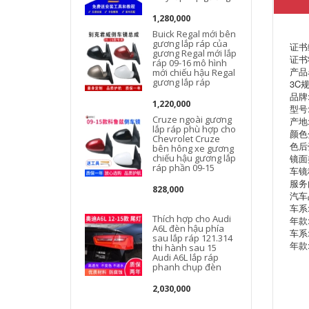
1,280,000
Buick Regal mới bên
gương lắp ráp của
证书编
gương Regal mới lắp
证书
ráp 09-16 mô hình
产品
mới chiếu hậu Regal
gương lắp ráp
3C规
品牌
1,220,000
型号: 
Cruze ngoài gương
产地
lắp ráp phù hợp cho
颜色
Chevrolet Cruze
色后
bên hông xe gương
chiếu hậu gương lắp
镜面
ráp phần 09-15
车镜
服务
828,000
汽车
车系
Thích hợp cho Audi
年款:
A6L đèn hậu phía
车系
sau lắp ráp 121.314
年款:
thi hành sau 15
Audi A6L lắp ráp
phanh chụp đèn
2,030,000