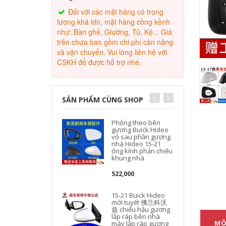
Đối với các mặt hàng có trọng
lượng khá lớn, mặt hàng cồng kềnh
như: Bàn ghế, Giường, Tủ, Kệ... Giá
trên chưa bao gồm chi phí cân nặng
và vận chuyển. Vui lòng liên hệ với
CSKH để được hỗ trợ nhé.
SẢN PHẨM CÙNG SHOP
Phỏng theo bên
gương Buick Hideo
vỏ sau phần gương
nhà Hideo 15-21
ống kính phản chiếu
khung nhà
522,000
15-21 Buick Hideo
mới tuyết 佛兰科沃
兹 chiếu hậu gương
lắp ráp bên nhà
MÔ
máy lắp ráp gương