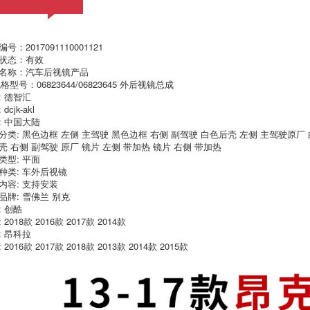
1,520,000
550,000
Sau khi ứng dụng
03-07 Excelle mô
của Audi Q3 Q5 phía
hình lắp ráp gương
号：2017091110001121
sau đèn sương mù
Excelle cũ Buick
状态：有效
đảo ngược bội vỏ
Excelle bạc bên đen
名称：汽车后视镜产品
đèn hậu thanh Q7
gương chiếu hậu
bóng mới và cũ lắp
gương lắp ráp
格型号：06823644/06823645 外后视镜总成
ráp
: 德智汇
720,000
dcjk-akl
948,000
Cadillac XTS thích
: 中国大陆
15-19 Chevrolet 佛
hợp bên cơ sở
分类: 黑色边框 左侧 主驾驶 黑色边框 右侧 副驾驶 白色后壳 左侧 主驾驶原厂
兰科沃兹 cowarts
gương nhà một
壳 右侧 副驾驶 原厂 镜片 左侧 带加热 镜片 右侧 带加热
gương nhà ở phía
gương cố định ghế
类型: 平面
gương nhà ở phản
khung
ánh trường hợp
种类: 车外后视镜
cowarts
760,000
内容: 支持安装
品牌: 雪佛兰 别克
522,000
: 创酷
gương Rui Bảo
Regal LaCrosse 赛
 2018款 2016款 2017款 2014款
Sau khi phù hợp
欧科沃兹 nội thất áp
: 昂科拉
Buick Hideo đèn
dụng Chevrolet
 2016款 2017款 2018款 2013款 2014款 2015款
hậu lắp ráp mô hình
Cruze tiếng Anh
09-21 Hideo Hideo
Lang Mai nội soi
đèn hậu mới lắp ráp
sau khi nhà đèn
615,000
hậu
888,000