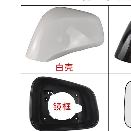
255 / 50R19 Lốp
Lốp 235 / 60R18 phù
thích ứng Landwind
hợp mới Audi Q5
X7 Harvard H8 BMW
Sorento thắng
X5X6 Highlander
Hyundai Kia K
Davao Calvo XC60
2,260,000
1,940,000
225 / 55R17 Lốp
thích nghi sang
235 / 45R17 Lốp
trọng Regal mới
thích ứng
Forester đại lộ Mai
Volkswagen
Rui Baojun hơn
Magotan CC Volvo
AODI
V60 225/215
R18R19R16
1,700,000
1,628,000
195 / 50R16 Lốp
thích ứng Carnival
Lốp 225 / 65R17
Kia K2 Rena refit
thích ứng BYD S6
mới Fit Mazda 2 câm
Honda CRV Hover
H6 X-Trail Mazda