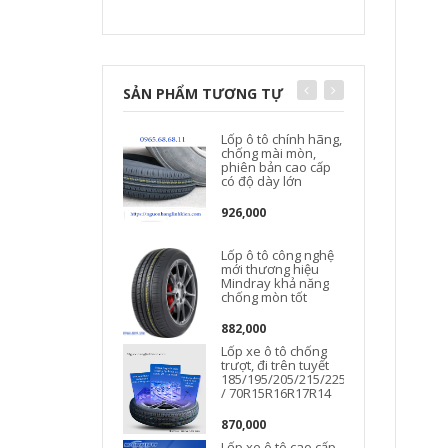
SẢN PHẨM TƯƠNG TỰ
Lốp ô tô chính hãng,
chống mài mòn,
phiên bản cao cấp
có độ dày lớn
926,000
Lốp ô tô công nghệ
mới thương hiệu
Mindray khả năng
chống mòn tốt
882,000
Lốp xe ô tô chống
trượt, đi trên tuyết
185/195/205/215/225/50/55/60/65
/ 70R15R16R17R14
870,000
Lốp xe ô tô cao cấp,