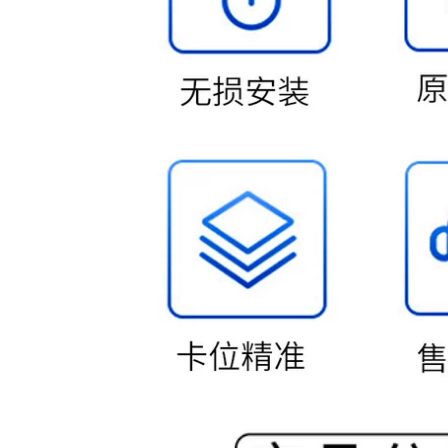
1,246,000
Lốp R14R16R18 165
Lốp 225 / 45R18 lốp
175 185 195 205 215
mòn câm thoải mái
225 50 55 60 65/70
mới nhà máy xác
hực trực tiếp chất
782,000
lượng cao
255 / 50R19 Lốp
1,660,000
thích ứng Landwind
X7 Harvard H8 BMW
R21 inch 22 inch 255
X5X6 Highlander
265 275 lốp chính
hãng
2.852.953.053.540.455.055
2,212,000
1,680,000
Lốp 235 / 70R16
thích ứng Harvard
H3H5 Sailing JAC
Lốp 235 / 50ZR18
Maverick Knight of
thích nghi Ford
the đón Vạn Lý
Escape Buick
Trường Thành
LaCrosse Tiguan
Wingle
mới BMW X3 Audi
Q3 Phaeton
1,716,000
1,796,000