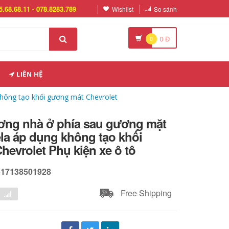
5.68.68.11 - 078.8283.789
Wishlist
So sánh
0
0
Đ
LIÊN HỆ
hông tạo khối gương mát Chevrolet
ơng nhà ở phía sau gương mặt
la áp dụng không tạo khối
evrolet Phụ kiện xe ô tô
617138501928
Free Shipping