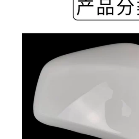
ác sỹ bệnh viện
0.000 đ