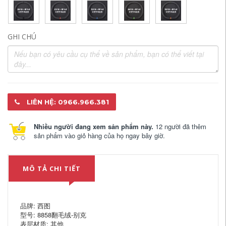
GHI CHÚ
LIÊN HỆ: 0966.966.381
Nhiều người đang xem sản phẩm này.
12 người đã thêm
sản phẩm vào giỏ hàng của họ ngay bây giờ.
MÔ TẢ CHI TIẾT
品牌: 西图
型号: 8858翻毛绒-别克
表层材质: 其他