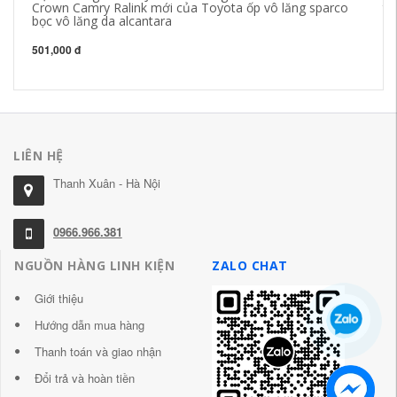
Crown Camry Ralink mới của Toyota ốp vô lăng sparco
th
bọc vô lăng da alcantara
dễ
lă
501,000 đ
1,
LIÊN HỆ
Thanh Xuân - Hà Nội
0966.966.381
NGUỒN HÀNG LINH KIỆN
ZALO CHAT
Giới thiệu
Hướng dẫn mua hàng
Thanh toán và giao nhận
Đổi trả và hoàn tiền