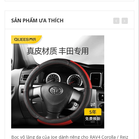
SẢN PHẨM ƯA THÍCH
Bọc vô lăng da của Joe dành riêng cho RAV4 Corolla / Reiz
Tr