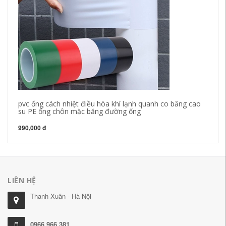
pvc ống cách nhiệt điều hòa khí lạnh quanh co băng cao
Bà
su PE ống chôn mặc băng đường ống
gă
990,000 đ
36
LIÊN HỆ
Thanh Xuân - Hà Nội
0966.966.381