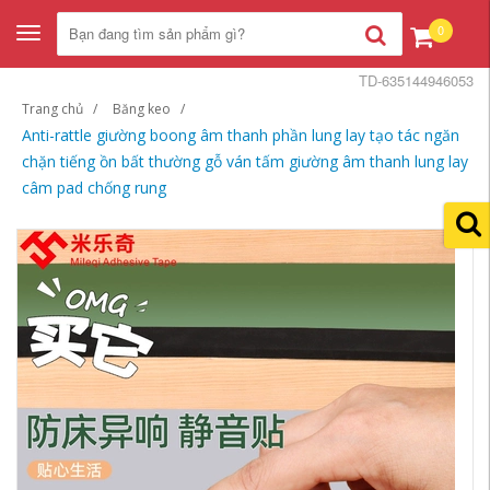
0
Toggle
navigation
TD-635144946053
Trang chủ
Băng keo
Anti-rattle giường boong âm thanh phần lung lay tạo tác ngăn
chặn tiếng ồn bất thường gỗ ván tấm giường âm thanh lung lay
câm pad chống rung