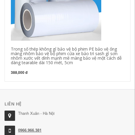
Trong số thép không gỉ bảo vệ bộ phim PE bảo vệ ống
Mi
màng nhôm bảo vệ bộ phim cửa xe bảo trì sash gỉ sơn
đe
nhôm xước vết dính mạnh mẽ màng bảo vệ một cách dễ
ke
dàng tearable dài 150 mét, 5cm
ph
388,000 đ
38
LIÊN HỆ
Thanh Xuân - Hà Nội
0966.966.381