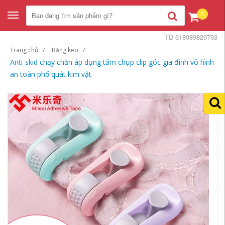
0
Toggle
navigation
TD-618989826763
Trang chủ
Băng keo
Anti-skid chạy chăn áp dụng tấm chụp clip góc gia đình vô hình
an toàn phổ quát kim vật