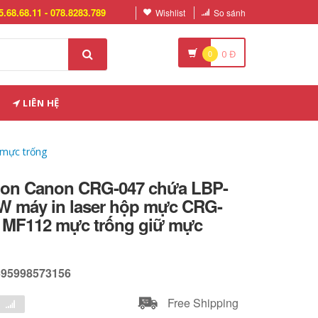
5.68.68.11 - 078.8283.789
Wishlist
So sánh
0
0
Đ
LIÊN HỆ
mực trống
on Canon CRG-047 chứa LBP-
W máy in laser hộp mực CRG-
 MF112 mực trống giữ mực
595998573156
Free Shipping