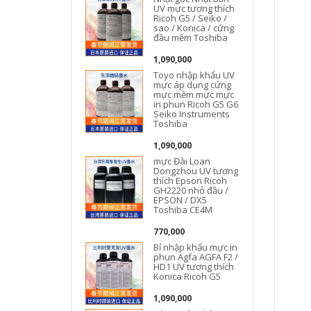
UV mực tương thích
Ricoh G5 / Seiko /
sao / Konica / cứng
đầu mềm Toshiba
1,090,000
Toyo nhập khẩu UV
mực áp dụng cứng
mực mềm mực mực
in phun Ricoh G5 G6
Seiko Instruments
Toshiba
1,090,000
mực Đài Loan
Dongzhou UV tương
thích Epson Ricoh
GH2220 nhỏ đầu /
EPSON / DX5
Toshiba CE4M
770,000
Bỉ nhập khẩu mực in
phun Agfa AGFA F2 /
HD1 UV tương thích
Konica Ricoh G5
1,090,000