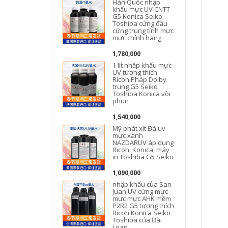
Hàn Quốc nhập
khẩu mực UV CNTT
G5 Konica Seiko
Toshiba cứng đầu
cứng trung tính mực
mực chính hãng
1,780,000
1 lít nhập khẩu mực
UV tương thích
Ricoh Pháp Dolby
trung G5 Seiko
Toshiba Konica vòi
phun
1,540,000
Mỹ phát xít Đà uv
mực xanh
NAZDARUV áp dụng
Ricoh, Konica, máy
in Toshiba G5 Seiko
1,090,000
nhập khẩu của San
Juan UV cứng mực
mực mực AHK mềm
P2R2 G5 tương thích
Ricoh Konica Seiko
Toshiba của Đài
Loan