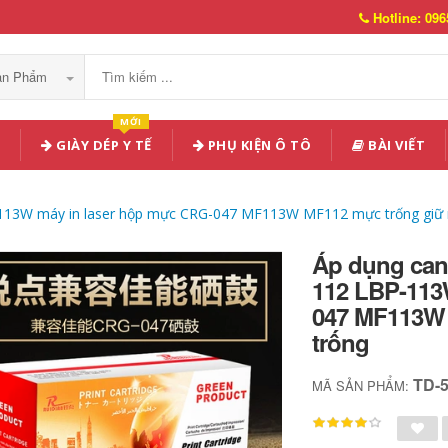
Hotline: 096
Sản Phẩm
MỚI
GIÀY DÉP Y TẾ
PHỤ KIỆN Ô TÔ
BÀI VIẾT
113W máy in laser hộp mực CRG-047 MF113W MF112 mực trống giữ 
Áp dụng can
112 LBP-113
047 MF113W
trống
TD-
MÃ SẢN PHẨM: