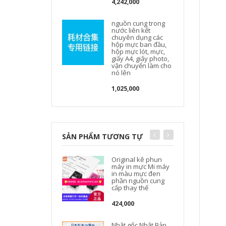
4,242,000
nguồn cung trong
nước liên kết
chuyên dụng các
hộp mực ban đầu,
hộp mực lót, mực,
giấy A4, giấy photo,
vận chuyển làm cho
nó lên
1,025,000
SẢN PHẨM TƯƠNG TỰ
Original kê phun
máy in mực Mi máy
in màu mực đen
phần nguồn cung
cấp thay thế
424,000
Nhật gốc Nhật Bản