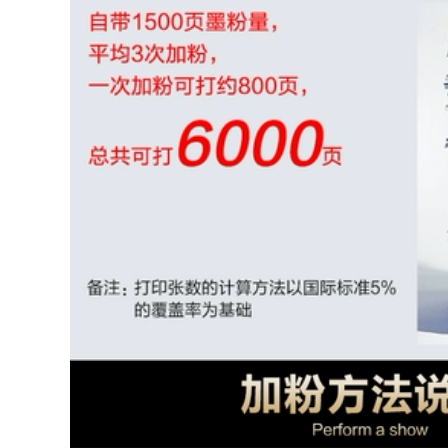
ác sỹ bệnh viện
0.000 đ