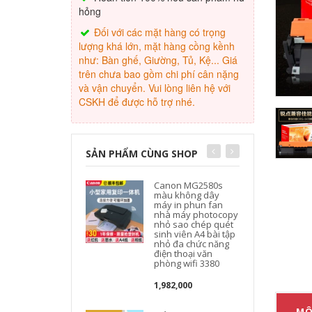
hỏng
Đối với các mặt hàng có trọng
lượng khá lớn, mặt hàng cồng kềnh
như: Bàn ghế, Giường, Tủ, Kệ... Giá
trên chưa bao gồm chi phí cân nặng
và vận chuyển. Vui lòng liên hệ với
CSKH để được hỗ trợ nhé.
SẢN PHẨM CÙNG SHOP
Canon MG2580s
màu không dây
máy in phun fan
nhà máy photocopy
nhỏ sao chép quét
sinh viên A4 bài tập
nhỏ đa chức năng
điện thoại văn
phòng wifi 3380
1,982,000
MÔ