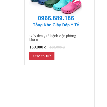
Giày dép y tế bệnh viện phòng
Giày dép y tá, b
khám
150.000 đ
18
150.000 đ
180.000 đ
Xem chi tiết
Xem chi tiết