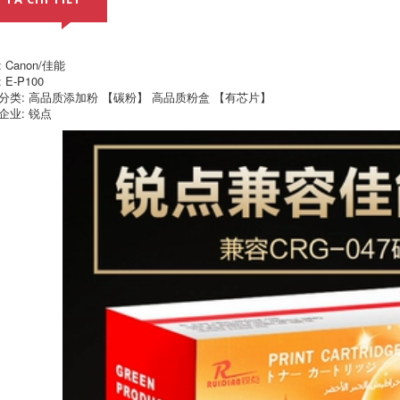
với phun ngay cả
đối với một máy in
phun mực làm mực
tương thích đã được
thêm vào 70 ml
 Canon/佳能
 E-P100
1,092,000
分类: 高品质添加粉 【碳粉】 高品质粉盒 【有芯片】
Canon MF113w in
企业: 锐点
laser đơn sắc sao
chép quét máy nhà
sinh viên văn phòng
a4 dây wifi không
dây doanh nghiệp
nhỏ điện thoại ID
ảnh LBP113w in đơn
5,716,000
hộp màu trắng học
máy in kết nối đám
mây thông minh
không dây in set-
top máy chủ hộp
wifi từ xa mạng điện
thoại usb chứa tài
nguyên học tập học
dính trắng
2,576,000