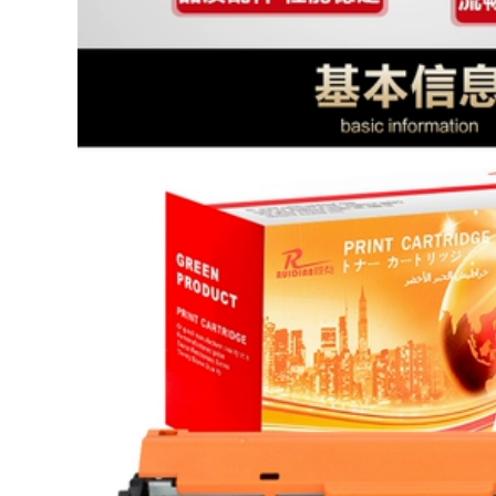
mực Mỹ phát xít Đà
uv HD trung lập đầu
UV phẳng máy in
in G5i nhập khẩu
được gắn vào lớp
tương thích của
phủ mực UV lỏng
nguyên liệu uv mực
phủ lỏng kính
máy in
Acrylic phủ vận
chuyển kim loại lỏng
1,880,000
674,000
Banner Máy thăng
hoa mực phù hợp
UV phẳng máy in túi
cho mực chuyển
mực bằng hình ảnh
nhiệt mực đầu 5113
túi mực 5 lít
chuyển chuột pad
Epristeride hệ vòi
vận chuyển FCL
phun mực UV phụ
kiện máy in túi web
200,000
111,000
Nhiệt chuyển máy
biểu ngữ mực áp
sơn in FIG đã liên
dụng cho Năm áp
tục uv acrylic kính
điện đầu tiên bảy
ngói kim loại điện
thế hệ đầu biểu ngữ
thoại vỏ trong suốt
chuyển mực nhiệt
xanh dấu vết bám
miễn phí vận
dính mạnh
chuyển
192,000
357,000
máy in mực UV
FIG liên tục UV mực
tranh ảnh núm vú /
phẳng máy in đầu
thẳng / Y loại đầu
bảy thế hệ Năm
nối phích cắm ba
mềm loại mực UV-
chiều của dây ngoài