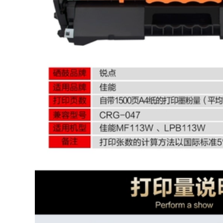
chữa được cứng vỏ
ăn mòn dây
UV điện thoại web
93,000
470,000
FIG áp điện liên tục
Sao Seiko phù hợp
áp dụng cho mực
thương mại phun
nước Phụ kiện tranh
vòi phun đầu
ảnh chụp kẹp ống
Toshiba Ricoh G4
kẹp kẹp để tăng
G5 LED mềm hoặc
cường các ống mực
UV cứng mực thủy
ống kẹp nhựa
ngân
96,000
910,000