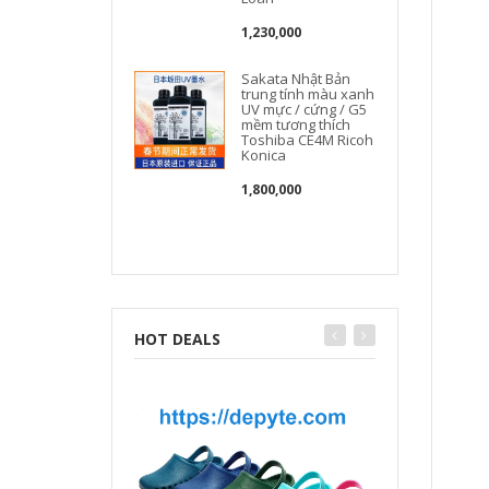
1,230,000
Sakata Nhật Bản
trung tính màu xanh
UV mực / cứng / G5
mềm tương thích
Toshiba CE4M Ricoh
Konica
1,800,000
HOT DEALS