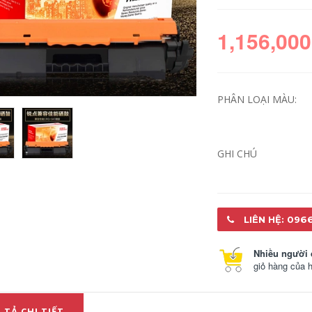
1,156,000
PHÂN LOẠI MÀU:
GHI CHÚ
PG-845 846 Canon
hộp mực ban đầu
phù hợp TS3180
TS3380 TS208 TS308
LIÊN HỆ: 096
MG2580s MG3080
2980 máy in IP2880s
MX498
Nhiều người 
giỏ hàng của 
880,000
308/2580/3180/3380/3680/3480
cho bể mực Canon
 TẢ CHI TIẾT