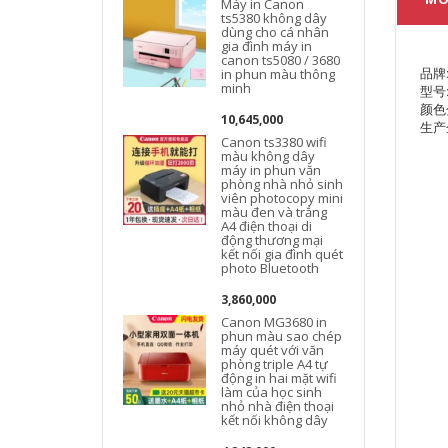
Máy in Canon
ts5380 không dây
dùng cho cá nhân
gia đình máy in
canon ts5080 / 3680
品牌:
in phun màu thông
minh
型号:
颜色
10,645,000
生产
Canon ts3380 wifi
màu không dây
máy in phun văn
phòng nhà nhỏ sinh
viên photocopy mini
màu đen và trắng
A4 điện thoại di
động thương mại
kết nối gia đình quét
photo Bluetooth
3,860,000
Canon MG3680 in
phun màu sao chép
máy quét với văn
phòng triple A4 tự
động in hai mặt wifi
làm của học sinh
nhỏ nhà điện thoại
kết nối không dây