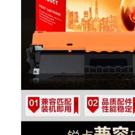
TS5380 cung cấp
chứng từ giấy cung
cấp hình ảnh, liên
kết mực
2,576,000
Tây Ban Nha nhập
Không dệt tranh
khẩu mực UV Mã
ảnh máy in phun
hóa áp dụng Ricoh,
lưỡi lau bàn chải UV
Konica, Toshiba G5
phẳng máy in UV
Stars uv mực máy in
phủ máy sạch vải 9
inch
1,600,000
129,000
Đài Loan nhập khẩu