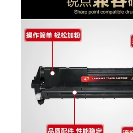
Dongzhou UV mực
uv lớp phủ acrylic
thích hợp cho tấm
trong suốt được trầy
cứng nhắc G5
xước vết trầy xước
flexographic Ricoh
lớp phủ bám dính
Epson máy in mực
lớp phủ lỏng uv vận
chuyển kim loại
1,210,000
1,050,000
mực uv uv nhạt
phẳng mực máy in
đầu máy in uv làm
Ricoh nhỏ trung lập
sạch bảo trì chất
mực thấm nước áp
lỏng Wan Rita Seiko
dụng Seiko Epson
Konica Ricoh tablet
vận chuyển chất
lỏng mực uv
1,880,000
Đối với nhỏ G5G6
417,000
nước Ricoh GH2220
/ bán 1201 / G5IUV
Đối với máy in phun
minh bạch UV mực
UV mực máy in nối
véc ni
ống lắp cắm ảnh cho
qua-Y-fitting nối
1,010,000
93,000
Nhỏ đặc biệt đầu
mực Ricoh GH2220
Máy in đầu miếng
gốc phát xít Đà
vải sạch máy in
Ricoh nhỏ trong
phun đầu vải UV
suốt UV sơn mực UV
phẳng máy in phun
9-inch không dệt vải
1,090,000
183,000