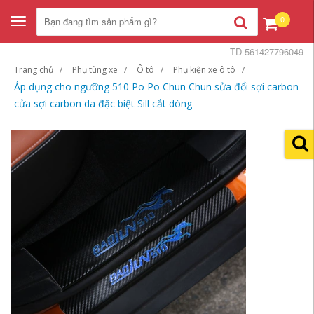
0
Toggle
navigation
TD-561427796049
Trang chủ
Phụ tùng xe
Ô tô
Phụ kiện xe ô tô
Áp dụng cho ngưỡng 510 Po Po Chun Chun sửa đổi sợi carbon
cửa sợi carbon da đặc biệt Sill cắt dòng