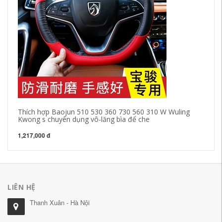
Thích hợp Baojun 510 530 360 730 560 310 W Wuling
Nx
Kwong s chuyên dụng vô-lăng bìa để che
củ
1,217,000 đ
1,
LIÊN HỆ
Thanh Xuân - Hà Nội