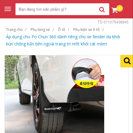
0
Toggle
navigation
TD-571075438945
Trang chủ
Phụ tùng xe
Ô tô
Phụ kiện xe ô tô
Áp dụng cho Po Chun 360 dành riêng cho xe fender da khối
bùn chống bẩn bên ngoài trang trí refit khối cát mềm