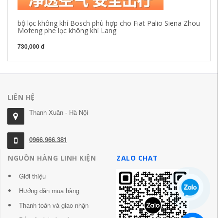
bộ lọc không khí Bosch phù hợp cho Fiat Palio Siena Zhou
Po
Mofeng phe lọc không khí Lang
dá
730,000 đ
1,
LIÊN HỆ
Thanh Xuân - Hà Nội
0966.966.381
NGUỒN HÀNG LINH KIỆN
ZALO CHAT
Giới thiệu
Hướng dẫn mua hàng
Thanh toán và giao nhận