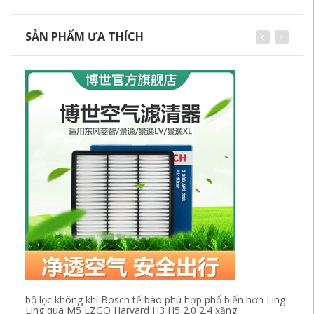
SẢN PHẨM ƯA THÍCH
bộ lọc không khí Bosch tế bào phù hợp phổ biến hơn Ling
18
Ling qua M5 LZGO Harvard H3 H5 2.0 2.4 xăng
bả