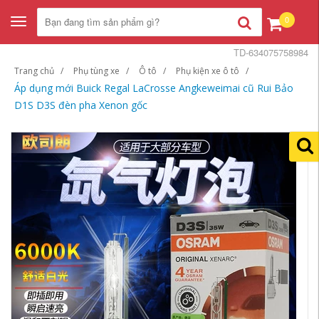
0
Toggle
navigation
TD-634075758984
Trang chủ
Phụ tùng xe
Ô tô
Phụ kiện xe ô tô
Áp dụng mới Buick Regal LaCrosse Angkeweimai cũ Rui Bảo
D1S D3S đèn pha Xenon gốc