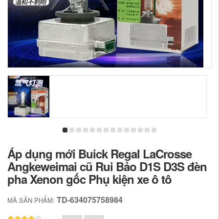
Áp dụng mới Buick Regal LaCrosse
Angkeweimai cũ Rui Bảo D1S D3S đèn
pha Xenon gốc Phụ kiện xe ô tô
TD-634075758984
MÃ SẢN PHẨM: