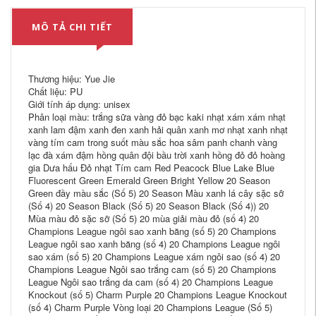
MÔ TẢ CHI TIẾT
Thương hiệu: Yue Jie
Chất liệu: PU
Giới tính áp dụng: unisex
Phân loại màu: trắng sữa vàng đỏ bạc kaki nhạt xám xám nhạt
xanh lam đậm xanh đen xanh hải quân xanh mơ nhạt xanh nhạt
vàng tím cam trong suốt màu sắc hoa sâm panh chanh vàng
lạc đà xám đậm hồng quân đội bầu trời xanh hồng đỏ đỏ hoàng
gia Dưa hấu Đỏ nhạt Tím cam Red Peacock Blue Lake Blue
Fluorescent Green Emerald Green Bright Yellow 20 Season
Green đầy màu sắc (Số 5) 20 Season Màu xanh lá cây sặc sỡ
(Số 4) 20 Season Black (Số 5) 20 Season Black (Số 4)) 20
Mùa màu đỏ sặc sỡ (Số 5) 20 mùa giải màu đỏ (số 4) 20
Champions League ngôi sao xanh băng (số 5) 20 Champions
League ngôi sao xanh băng (số 4) 20 Champions League ngôi
sao xám (số 5) 20 Champions League xám ngôi sao (số 4) 20
Champions League Ngôi sao trắng cam (số 5) 20 Champions
League Ngôi sao trắng da cam (số 4) 20 Champions League
Knockout (số 5) Charm Purple 20 Champions League Knockout
(số 4) Charm Purple Vòng loại 20 Champions League (Số 5)