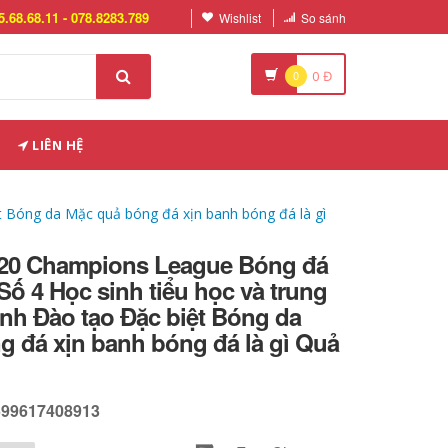
5.68.68.11 - 078.8283.789
Wishlist
So sánh
0
0
Đ
LIÊN HỆ
t Bóng da Mặc quả bóng đá xịn banh bóng đá là gì
020 Champions League Bóng đá
 Số 4 Học sinh tiểu học và trung
nh Đào tạo Đặc biệt Bóng da
 đá xịn banh bóng đá là gì Quả
599617408913