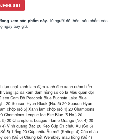
6.966.381
đang xem sản phẩm này.
10 người đã thêm sản phẩm vào
họ ngay bây giờ.
nh lục nhạt xanh lam đậm xanh đen xanh nước biển
h vàng lạc đà xám đậm hồng sô cô la Màu quân đội
Củ sen Cam Đỏ Peacock Blue Fuchsia Lake Blue
ight 20 Season Hyun Black (No. 5) 20 Season Hyun
 lam chớp (số 5) Xanh lam chớp (số 4) 20 Champions
0 Champions League Ice Fire Blue (5 No.) 20
. 5) 20 Champions League Flame Orange (No. 4) 20
ố 4) Vinh quang Bạc 20 Kèo Cúp C1 châu Âu (Số 5)
Số 5) Trắng 20 Cúp châu Âu mới (Không. 4) Cúp châu
ey đen (Số 5) Chung kết Wembley màu hồng (Số 4)