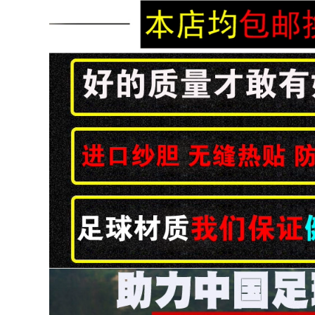
mà không cần găng
đường may dày WG
tay thủ môn bảo vệ
3
ngón tay chuyên
nghiệp
2,662,000
1,120,000