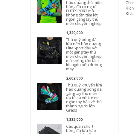
hào quang thủ môn
Chun
bóng đá cỏ người
Kích
ELITESPORT mà
Khâu
không cần tấm lót
ngón găng tay thủ
môn chuyên nghiệp
1,320,000
Thủ quỹ bóng đá
lửa nên hào quang
EliteSport đầu với
một găng tay thủ
môn chuyên nghiệp
mà không cần tấm
lót ngón bên đường
may
2,662,000
Thủ quỹ khuyến lửa
hào quang bóng đá
găng tay thủ môn
ưu tú sp với trẻ em
ngón tay bảo vệ thủ
thành người lớn
Grass
1,882,000
Các quần short
bóng đá lửa hào