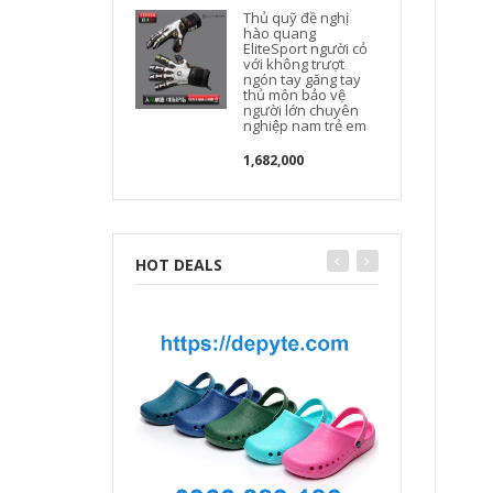
Thủ quỹ đề nghị
hào quang
EliteSport người cỏ
với không trượt
ngón tay găng tay
thủ môn bảo vệ
người lớn chuyên
nghiệp nam trẻ em
1,682,000
HOT DEALS