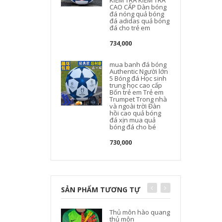
KIỂM TRA KIỂM TRA
CAO CẤP Dàn bóng
đá nóng quả bóng
đá adidas quả bóng
đá cho trẻ em
734,000
mua banh đá bóng
Authentic Người lớn
5 Bóng đá Học sinh
trung học cao cấp
Bốn trẻ em Trẻ em
Trumpet Trong nhà
và ngoài trời Đàn
hồi cao quả bóng
đá xịn mua quả
bóng đá cho bé
730,000
SẢN PHẨM TƯƠNG TỰ
Thủ môn hào quang
thủ môn