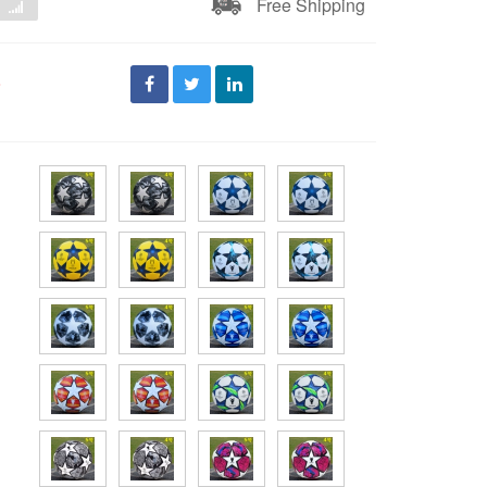
Free Shipping
đ