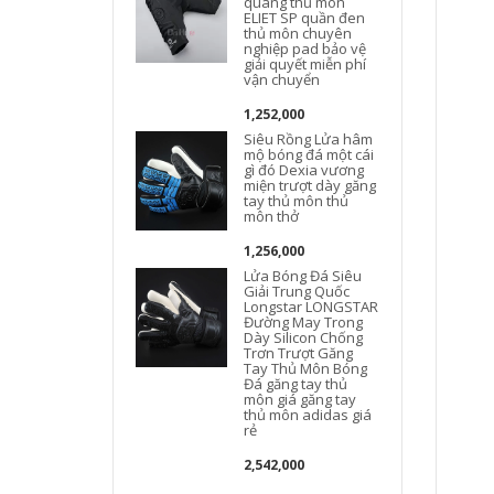
quang thủ môn
ELIET SP quần đen
thủ môn chuyên
nghiệp pad bảo vệ
giải quyết miễn phí
vận chuyển
1,252,000
Siêu Rồng Lửa hâm
mộ bóng đá một cái
gì đó Dexia vương
miện trượt dày găng
tay thủ môn thủ
môn thở
1,256,000
Lửa Bóng Đá Siêu
Giải Trung Quốc
Longstar LONGSTAR
Đường May Trong
Dày Silicon Chống
Trơn Trượt Găng
Tay Thủ Môn Bóng
Đá găng tay thủ
môn giá găng tay
thủ môn adidas giá
rẻ
2,542,000