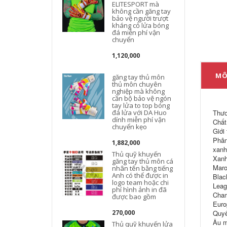
ELITESPORT mà
không cần găng tay
bảo vệ người trượt
kháng cỏ lửa bóng
đá miễn phí vận
chuyển
1,120,000
MÔ
găng tay thủ môn
thủ môn chuyên
nghiệp mà không
cần bộ bảo vệ ngón
tay lửa to top bóng
đá lửa với DA Huo
Thươ
dính miễn phí vận
Chất
chuyển kẹo
Giới
Phân
1,882,000
xanh
Thủ quỹ khuyến
Xanh
găng tay thủ môn cá
Maro
nhân tên bằng tiếng
Anh có thể được in
Blac
logo team hoặc chi
Leag
phí hình ảnh in đã
c
Cham
được bao gồm
Euro
270,000
Quyế
Âu m
Thủ quỹ khuyến lửa