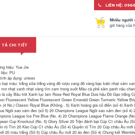
không ngón tay bảo
nghiệp với tấm lót
LIÊN HỆ: 096
vệ hàng đầu với
ngón đầu với cầu
người cỏ cứng R3
vồng màu sắc pha
găng tay thủ môn
trộn bóng đá cắt lửa
chuyên nghiệp mủ
miễn phí vận
Nhiều người 
chuyển
giỏ hàng của 
2,546,000
2,662,000
bóng đá lửa phổ
 TẢ CHI TIẾT
biến Đức reusch
Thủ quỹ khuyến
Hyun Chí thủ môn
siêu thủ môn thủ
không bảo vệ ngón
môn ưu tú sp hào
tay trẻ em găng tay
quang mà không
thủ môn người lớn
cần đầu với ngón
ng hiệu: Yue Jie
mặc RG
tay đỏ găng tay thủ
môn bảo vệ
 liệu: PU
1,176,000
 tính áp dụng: unisex
3,012,000
 loại màu: trắng sữa trắng vàng đỏ rượu vang đỏ vàng bạc kaki nhạt xám xa
Hyun Chí mà không
cần tấm lót ngón
găng tay thủ môn
 mơ nhạt xanh nhạt vàng tím cam trong suốt Màu cà phê sâm panh nâu chan
găng tay thủ môn
bóng đá lửa thủ
 lá cây Bầu trời Xanh lục lam Rose Red Royal Blue Dưa hấu Đỏ Gạo trắng 
chuyên nghiệp thủ
môn Elite Sport hào
on Fluorescent Yellow Fluorescent Green Emerald Green Turmeric Yellow Br
môn bóng đá G3SP
quang của nước
mủ lửa nửa ống
mưa mềm với đầu
k (4 No.) Classic Royal Blue (Không . 5) Xanh hoàng gia cổ điển (số 4) Xanh
dùng để vận chuyển
tháo lắp bằng tấm
ue Ngôi sao xám đen (số 5) 20 Champions League Ngôi sao xám đen (số 4) 2
ắt
lót ngón
pions League Ice Fire Blue (No. 4) 20 Champions League Flame Orange (No
pean Cup Knockout (No. 5) Glory Silver 20 Trận đánh bại Cúp C1 châu Âu (S
4,026,000
2,662,000
n rũ Tím 20 Kèo Cúp C1 châu Âu (Số 4) Quyến rũ Tím 20 Cúp châu Âu mới (
bóng đá lửa
găng tay thủ môn
ới 20 màu trắng (Số 5) Cúp châu Âu mới 20 áo đen (Số 4) Chung kết Wembl
REUSCH nửa ống
hào quang thủ môn