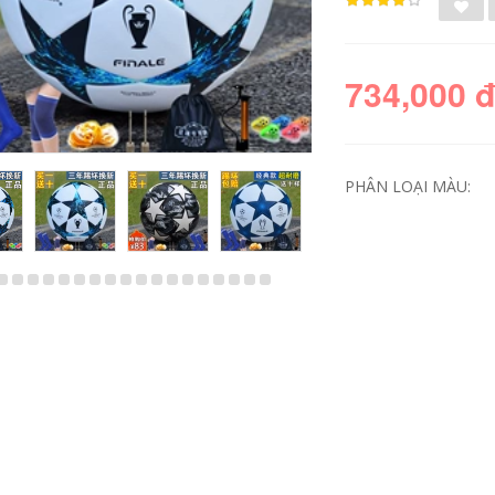
734,000 
PHÂN LOẠI MÀU:
Da bóng đá
quả bóng đá giá
Champions League
bao nhiêu Juventus
đích thực dành cho
Football Wub, Sinh
người lớn số 4 trẻ
viên đại học, Câu lạc
em banh bóng đá
bộ Thanh niên Đào
bao nhiêu tiền quả
tạo Trẻ em 4, Mania
bóng đá sân cỏ
chống mài mòn mua
nhân tạo
banh đá bóng quả
bóng đá sân cỏ
nhân tạo
734,000
694,000
Nhà vô địch thế giới