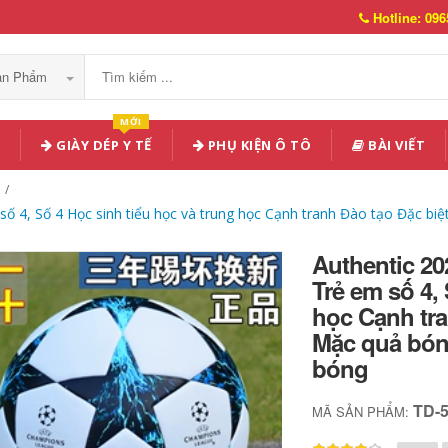
Hotline: 096
Sản Phẩm
MỚI
GIÀY DÉP Y TẾ
PHỤ KIỆN Ô TÔ
BÀI VIẾT
 4, Số 4 Học sinh tiểu học và trung học Cạnh tranh Đào tạo Đặc biệ
Authentic 2
Trẻ em số 4,
học Cạnh tra
Mặc quả bóng
bóng
TD-
MÃ SẢN PHẨM: