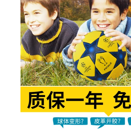
cập mặc inseam dày
môn Elitesport cỏ
nhớt găng tay thủ
người trượt tấm lót
môn thủ môn bóng
ngón kháng
đá mạnh mẽ
1,882,000
2,662,000
găng tay thủ môn
bóng đá lửa Đức
siêu dài may mọi
Puma PUMA ONE
thứ lên lửa SRG
loạt đầu với găng
latex trong vòng thủ
tay thủ môn thủ
môn bóng đá
môn mủ vận chuyển
chuyên nghiệp VG3
chuyên nghiệp
LONGSTAR
1,766,000
2,662,000
Mùa hè 2020 thủ
bóng đá lửa Đức
môn hào quang lửa
REUSCH Hyun Chí
bóng đá người môn
2020 ATTRAKT PRO
thể thao ưu tú cỏ
G3 găng tay thủ
với găng tay thủ
môn thủ môn
môn bảo vệ ngón
chuyên nghiệp
tay chuyên nghiệp
3,016,000
1,842,000
Con rồng lửa thủ
Năm 2020 Trung
môn bóng đá thủ
Quốc và Trung
môn Dexia điều mà
Quốc hào quang
không bảo vệ ngón
lửa bóng đá thủ
tay vương miện siêu
môn cỏ người Elite
dính găng tay