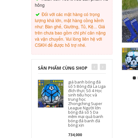
hỏng
Đối với các mặt hàng có trọng
lượng khá lớn, mặt hàng cồng kềnh
như: Bàn ghế, Giường, Tủ, Kệ... Giá
trên chưa bao gồm chi phí cân nặng
và vận chuyển. Vui lòng liên hệ với
CSKH để được hỗ trợ nhé.
SẢN PHẨM CÙNG SHOP
giá banh bóng đá
số 5 Bóng đá La Liga
đích thực Số 4 Học
sinh tiểu học và
trung học
Zhongching Super
League Người lớn
bóng đá số 5 Da
mềm mại quả banh
bóng đá banh đá
bóng xịn
734,000