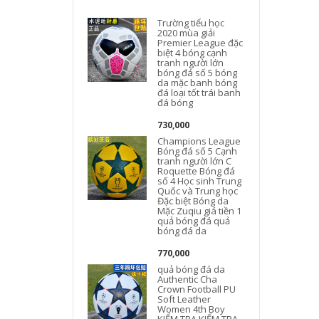
Trường tiểu học
2020 mùa giải
Premier League đặc
biệt 4 bóng cạnh
tranh người lớn
bóng đá số 5 bóng
da mặc banh bóng
đá loại tốt trái banh
đá bóng
730,000
Champions League
Bóng đá số 5 Cạnh
tranh người lớn C
Roquette Bóng đá
số 4 Học sinh Trung
Quốc và Trung học
Đặc biệt Bóng da
Mặc Zuqiu giá tiền 1
quả bóng đá quả
bóng đá da
770,000
quả bóng đá da
Authentic Cha
Crown Football PU
Soft Leather
Women 4th Boy